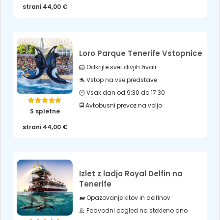
strani
44,00
€
Loro Parque Tenerife Vstopnice
🦁 Odkrijte svet divjih živali
🐬 Vstop na vse predstave
🕙 Vsak dan od 9:30 do 17:30
🚍 Avtobusni prevoz na voljo
Ocenjeno
5.00
od 5
S spletne
strani
44,00
€
Izlet z ladjo Royal Delfin na
Tenerife
🐋 Opazovanje kitov in delfinov
🚢 Podvodni pogled na stekleno dno