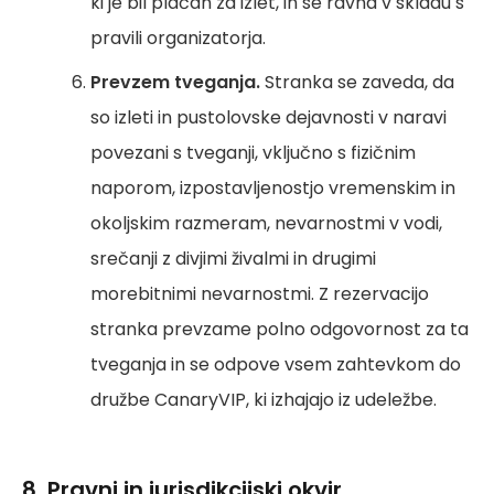
ki je bil plačan za izlet, in se ravna v skladu s
pravili organizatorja.
Prevzem tveganja.
Stranka se zaveda, da
so izleti in pustolovske dejavnosti v naravi
povezani s tveganji, vključno s fizičnim
naporom, izpostavljenostjo vremenskim in
okoljskim razmeram, nevarnostmi v vodi,
srečanji z divjimi živalmi in drugimi
morebitnimi nevarnostmi. Z rezervacijo
stranka prevzame polno odgovornost za ta
tveganja in se odpove vsem zahtevkom do
družbe CanaryVIP, ki izhajajo iz udeležbe.
8. Pravni in jurisdikcijski okvir