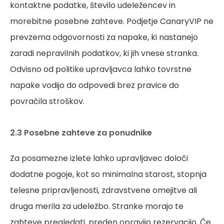
kontaktne podatke, število udeležencev in
morebitne posebne zahteve. Podjetje CanaryVIP ne
prevzema odgovornosti za napake, ki nastanejo
zaradi nepravilnih podatkov, ki jih vnese stranka.
Odvisno od politike upravljavca lahko tovrstne
napake vodijo do odpovedi brez pravice do
povračila stroškov.
2.3 Posebne zahteve za ponudnike
Za posamezne izlete lahko upravljavec določi
dodatne pogoje, kot so minimalna starost, stopnja
telesne pripravljenosti, zdravstvene omejitve ali
druga merila za udeležbo. Stranke morajo te
zahteve pregledati, preden opravijo rezervacijo. Če