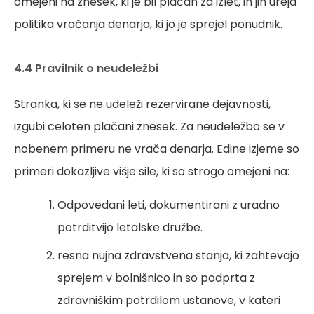
omejeni na znesek, ki je bil plačan za izlet, in jih ureja
politika vračanja denarja, ki jo je sprejel ponudnik.
4.4 Pravilnik o neudeležbi
Stranka, ki se ne udeleži rezervirane dejavnosti,
izgubi celoten plačani znesek. Za neudeležbo se v
nobenem primeru ne vrača denarja. Edine izjeme so
primeri dokazljive višje sile, ki so strogo omejeni na:
Odpovedani leti, dokumentirani z uradno
potrditvijo letalske družbe.
resna nujna zdravstvena stanja, ki zahtevajo
sprejem v bolnišnico in so podprta z
zdravniškim potrdilom ustanove, v kateri