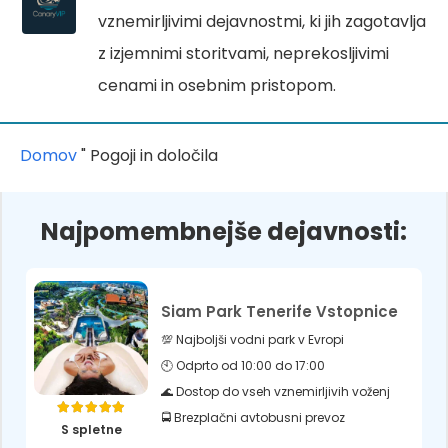
vznemirljivimi dejavnostmi, ki jih zagotavlja
z izjemnimi storitvami, neprekosljivimi
cenami in osebnim pristopom.
Domov
"
Pogoji in določila
Najpomembnejše dejavnosti:
Siam Park Tenerife Vstopnice
💯 Najboljši vodni park v Evropi
🕙 Odprto od 10:00 do 17:00
🌊 Dostop do vseh vznemirljivih voženj
🚍 Brezplačni avtobusni prevoz
Ocenjeno
5.00
od 5
S spletne