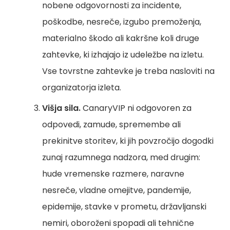
nobene odgovornosti za incidente,
poškodbe, nesreče, izgubo premoženja,
materialno škodo ali kakršne koli druge
zahtevke, ki izhajajo iz udeležbe na izletu.
Vse tovrstne zahtevke je treba nasloviti na
organizatorja izleta.
Višja sila.
CanaryVIP ni odgovoren za
odpovedi, zamude, spremembe ali
prekinitve storitev, ki jih povzročijo dogodki
zunaj razumnega nadzora, med drugim:
hude vremenske razmere, naravne
nesreče, vladne omejitve, pandemije,
epidemije, stavke v prometu, državljanski
nemiri, oboroženi spopadi ali tehnične