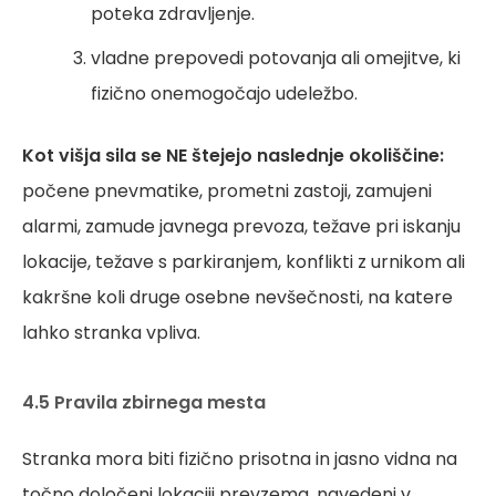
poteka zdravljenje.
vladne prepovedi potovanja ali omejitve, ki
fizično onemogočajo udeležbo.
Kot višja sila se NE štejejo naslednje okoliščine:
počene pnevmatike, prometni zastoji, zamujeni
alarmi, zamude javnega prevoza, težave pri iskanju
lokacije, težave s parkiranjem, konflikti z urnikom ali
kakršne koli druge osebne nevšečnosti, na katere
lahko stranka vpliva.
4.5 Pravila zbirnega mesta
Stranka mora biti fizično prisotna in jasno vidna na
točno določeni lokaciji prevzema, navedeni v