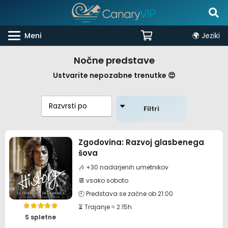
Meni
🌍 Jeziki
Nočne predstave
Ustvarite nepozabne trenutke 😍
Filtri
Zgodovina: Razvoj glasbenega
šova
🎶 +30 nadarjenih umetnikov
📆 vsako soboto
🕘 Predstava se začne ob 21:00
⏳ Trajanje ≈ 2:15h
Ocenjeno
5.00
od 5
S spletne