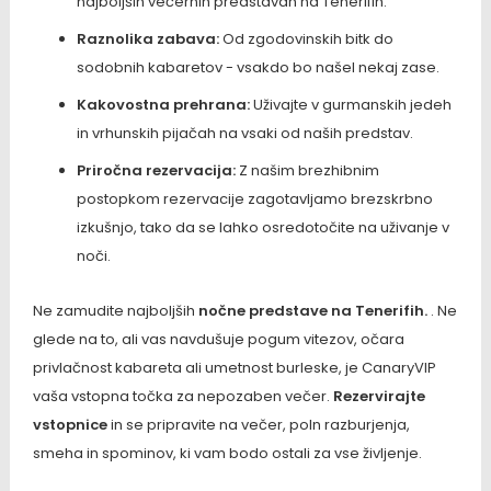
najboljših večernih predstavah na Tenerifih.
Raznolika zabava:
Od zgodovinskih bitk do
sodobnih kabaretov - vsakdo bo našel nekaj zase.
Kakovostna prehrana:
Uživajte v gurmanskih jedeh
in vrhunskih pijačah na vsaki od naših predstav.
Priročna rezervacija:
Z našim brezhibnim
postopkom rezervacije zagotavljamo brezskrbno
izkušnjo, tako da se lahko osredotočite na uživanje v
noči.
Ne zamudite najboljših
nočne predstave na Tenerifih.
. Ne
glede na to, ali vas navdušuje pogum vitezov, očara
privlačnost kabareta ali umetnost burleske, je CanaryVIP
vaša vstopna točka za nepozaben večer.
Rezervirajte
vstopnice
in se pripravite na večer, poln razburjenja,
smeha in spominov, ki vam bodo ostali za vse življenje.