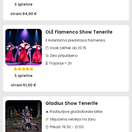
Ocenjeno
5.00
od 5
S spletne
strani
94,00
€
OLÉ Flamenco Show Tenerife
💃 Avtentična predstava flamenka
🕙 Vsak četrtek ob 20:15
🚀 Zelo priljubljeno
⏳ Trajanje ≈ 2h
Ocenjeno
5.00
od 5
S spletne
strani
51,00
€
Gladiux Show Tenerife
🔥 Razburljive gladiatorske bitke.
🍖 Vključena večerja na žaru.
⏰ Prikaži: 19:30 - 21:00.