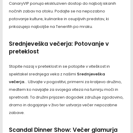
CanaryVIP ponuja ekskluziven dostop do najbolj iskanih
nočnih zabav na otoku. Podajte se na nepozabno
potovanje kulture, kulinarike in osupljivih predstav, ki
prikazujejo najboljše na Tenerifih po mraku.
Srednjeveška večerja: Potovanje v
preteklost
Stopite nazaj v preteklost in se potopite v viteškost in
spektakel srednjega veka z našimi
Srednjeveška
večerja.
. Uživajte v pogostitvi, primerni za kraljevo družino,
medtem ko navijajte za svojega viteza na turnirju moči in
spretnosti. Ta družini prijazen dogodek združuje zgodovino,
dramo in dogajanje v živo ter ustvarja večer nepozabne
zabave.
Scandal Dinner Show: Večer glamurja