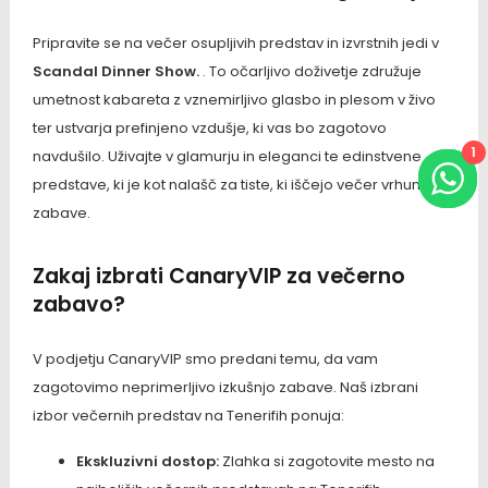
Pripravite se na večer osupljivih predstav in izvrstnih jedi v
Scandal Dinner Show.
. To očarljivo doživetje združuje
umetnost kabareta z vznemirljivo glasbo in plesom v živo
ter ustvarja prefinjeno vzdušje, ki vas bo zagotovo
1
navdušilo. Uživajte v glamurju in eleganci te edinstvene
predstave, ki je kot nalašč za tiste, ki iščejo večer vrhunske
zabave.
Zakaj izbrati CanaryVIP za večerno
zabavo?
V podjetju CanaryVIP smo predani temu, da vam
zagotovimo neprimerljivo izkušnjo zabave. Naš izbrani
izbor večernih predstav na Tenerifih ponuja:
Ekskluzivni dostop:
Zlahka si zagotovite mesto na