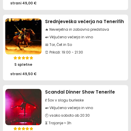
strani
49,00
€
Srednjeveška večerja na Tenerifih
🔥 Neverjetna in zabavna predstava
🍛 Vključena večerja in vino
📅 Tor, Čet in So
⏰ Prikaži: 19:00 - 21:30
Ocenjeno
5.00
od 5
S spletne
strani
49,50
€
Scandal Dinner Show Tenerife
💃 Šov v slogu burleske
🍛 Vključena večerja in vino
🕙 vsako soboto ob 20:30
⏳ Trajanje ≈ 3h