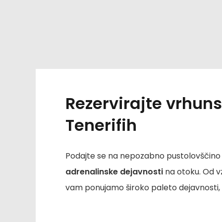
Rezervirajte vrhun
Tenerifih
Podajte se na nepozabno pustolovščino na
adrenalinske dejavnosti
na otoku. Od vz
vam ponujamo široko paleto dejavnosti, s