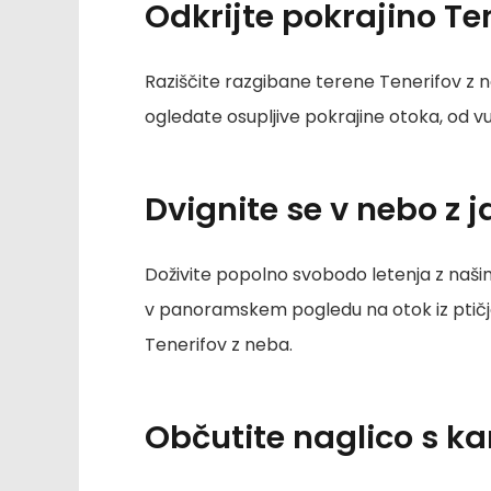
Odkrijte pokrajino Te
Raziščite razgibane terene Tenerifov z 
ogledate osupljive pokrajine otoka, od v
Dvignite se v nebo z
Doživite popolno svobodo letenja z naši
v panoramskem pogledu na otok iz ptičje p
Tenerifov z neba.
Občutite naglico s k