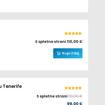
Ocenjeno
5.00
od 5
S spletne strani
110,00
€
Kupi Zdaj
 Tenerife
Ocenjeno
5.00
od 5
S spletne strani
110,00
€
Prvotna
Trenutna
99,00
€