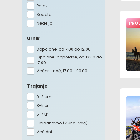
Petek
Sobota
PRO
Nedelja
Urnik
Dopoldne, od 7:00 do 12:00
Opoldne-popoldne, od 12:00 do
17:00
Večer - noč, 17:00 - 00:00
Trajanje
0-3 ure
3-5 ur
5-7 ur
Celodnevno (7 ur ali več)
Več dni