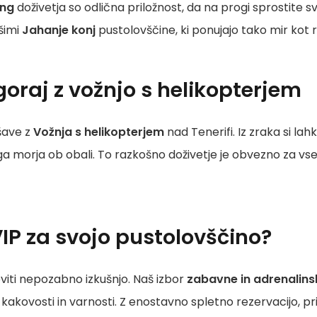
ing
doživetja so odlična priložnost, da na progi sprostite 
šimi
Jahanje konj
pustolovščine, ki ponujajo tako mir kot r
goraj z vožnjo s helikopterjem
šave z
Vožnja s helikopterjem
nad Tenerifi. Iz zraka si la
 morja ob obali. To razkošno doživetje je obvezno za vse, ki
IP za svojo pustolovščino?
iti nepozabno izkušnjo. Naš izbor
zabavne in adrenalinsk
i kakovosti in varnosti. Z enostavno spletno rezervacijo, pr