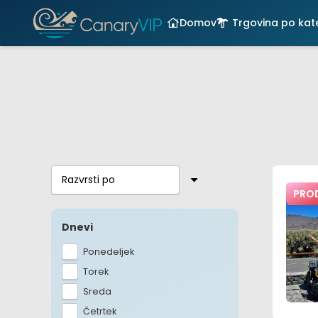
Domov
Trgovina po kat
PRO
Dnevi
Ponedeljek
Torek
Sreda
Četrtek