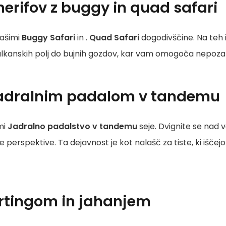
nerifov z buggy in quad safari
našimi
Buggy Safari
in .
Quad Safari
dogodivščine. Na teh i
ulkanskih polj do bujnih gozdov, kar vam omogoča nepozabn
 jadralnim padalom v tandemu
mi
Jadralno padalstvo v tandemu
seje. Dvignite se nad v
erspektive. Ta dejavnost je kot nalašč za tiste, ki iščejo v
artingom in jahanjem