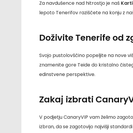
Za navdušence nad hitrostjo je naš
Kart
lepoto Tenerifov raziščete na konju z na
Doživite Tenerife od z
Svojo pustolovščino popeljite na nove vi
znamenite gore Teide do kristalno čistega
edinstvene perspektive.
Zakaj izbrati CanaryV
V podjetju CanaryVIP vam želimo zagotov
izbran, da se zagotovijo najvišji standard