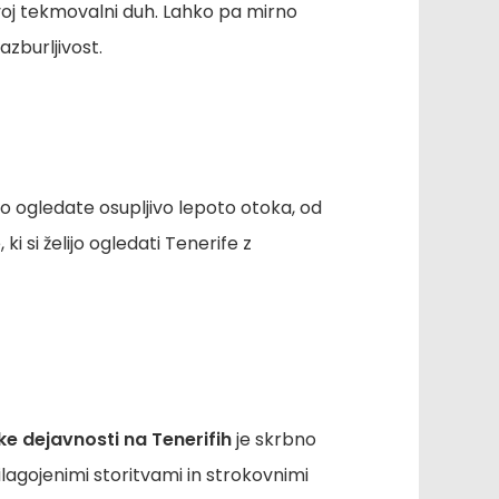
svoj tekmovalni duh. Lahko pa mirno
azburljivost.
hko ogledate osupljivo lepoto otoka, od
 si želijo ogledati Tenerife z
e dejavnosti na Tenerifih
je skrbno
ilagojenimi storitvami in strokovnimi