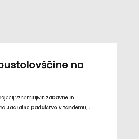
pustolovščine na
jbolj vznemirljivih
zabavne in
 na
Jadralno padalstvo v tandemu,
,