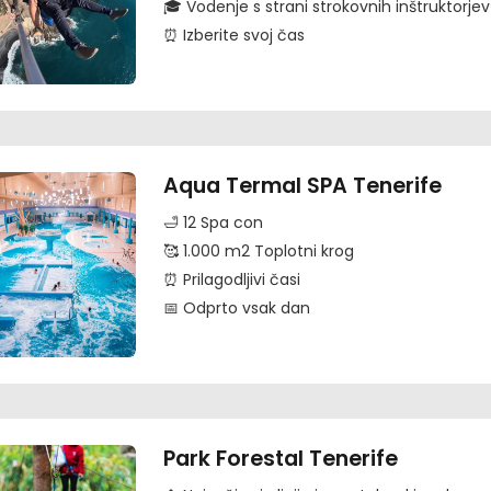
🎓 Vodenje s strani strokovnih inštruktorjev
⏰ Izberite svoj čas
Aqua Termal SPA Tenerife
🛁 12 Spa con
🥰 1.000 m2 Toplotni krog
⏰ Prilagodljivi časi
📅 Odprto vsak dan
Park Forestal Tenerife