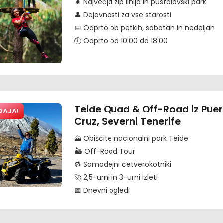
🌲 Največja zip linija in pustolovski park
👤 Dejavnosti za vse starosti
📅 Odprto ob petkih, sobotah in nedeljah
🕖 Odprto od 10:00 do 18:00
Teide Quad & Off-Road iz Puer
DAJA!
Cruz, Severni Tenerife
🗻 Obiščite nacionalni park Teide
🏜️ Off-Road Tour
🔂 Samodejni četverokotniki
🚀 2,5-urni in 3-urni izleti
📅 Dnevni ogledi