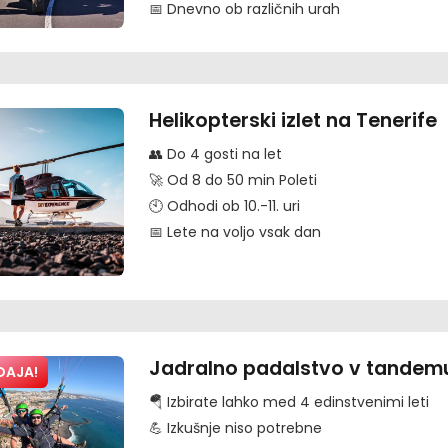
📅 Dnevno ob različnih urah
Helikopterski izlet na Tenerife
👥 Do 4 gosti na let
🚀 Od 8 do 50 min Poleti
🕙 Odhodi ob 10.-11. uri
📅 Lete na voljo vsak dan
Jadralno padalstvo v tandemu
DAJA!
🪂 Izbirate lahko med 4 edinstvenimi leti
💪 Izkušnje niso potrebne