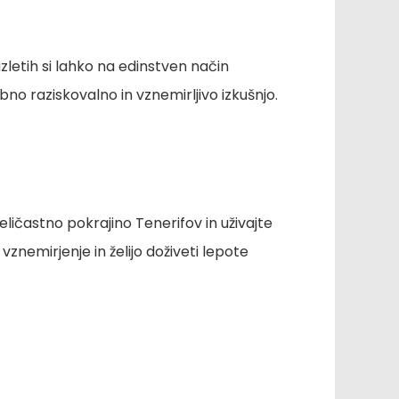
zletih si lahko na edinstven način
o raziskovalno in vznemirljivo izkušnjo.
eličastno pokrajino Tenerifov in uživajte
znemirjenje in želijo doživeti lepote