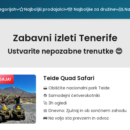
egorijah
Najboljši prodajalci
Najboljše za družine
Naj
Zabavni izleti Tenerife
Ustvarite nepozabne trenutke 😍
Teide Quad Safari
DAJA!
🗻 Obiščite nacionalni park Teide
🔂 Samodejni četverokotniki
🚀 3h ogledi
📅 Dnevno: Zjutraj in ob sončnem zahodu
🚌 Na voljo sta prevzem in odvoz