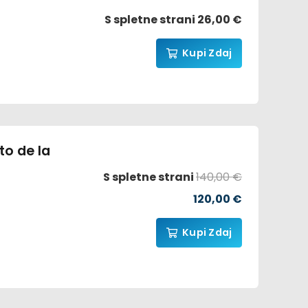
Ocenjeno
5.00
od 5
S spletne strani
26,00
€
Kupi Zdaj
to de la
S spletne strani
140,00
€
Prvotna
Trenutna
120,00
€
cena
cena
Kupi Zdaj
je
je:
bila:
120,00 €.
140,00 €.