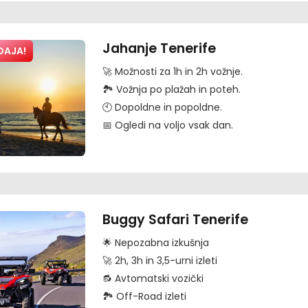
Jahanje Tenerife
DAJA!
🚀 Možnosti za 1h in 2h vožnje.
🏞️ Vožnja po plažah in poteh.
🕙 Dopoldne in popoldne.
📅 Ogledi na voljo vsak dan.
Buggy Safari Tenerife
🌟 Nepozabna izkušnja
🚀 2h, 3h in 3,5-urni izleti
🔂 Avtomatski vozički
🏞️ Off-Road izleti