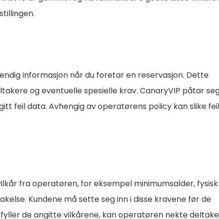
tillingen.
tendig informasjon når du foretar en reservasjon. Dette
ltakere og eventuelle spesielle krav. CanaryVIP påtar seg
tt feil data. Avhengig av operatørens policy kan slike feil
vilkår fra operatøren, for eksempel minimumsalder, fysisk
ltakelse. Kundene må sette seg inn i disse kravene før de
ppfyller de angitte vilkårene, kan operatøren nekte deltake