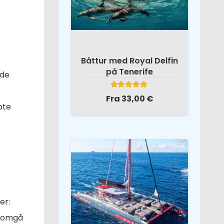
Båttur med Royal Delfin
på Tenerife
nde
Vurdert
5.00
av 5
Fra
33,00
€
øpte
er:
nnomgå