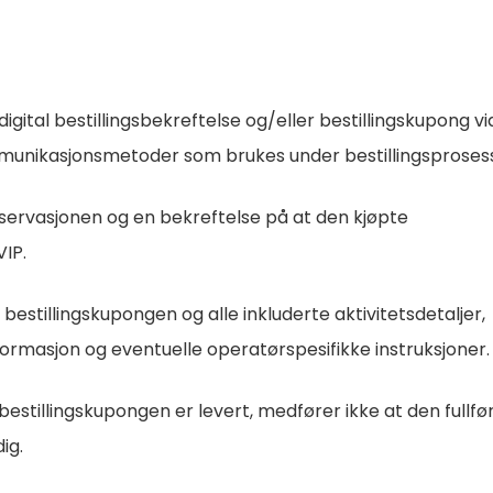
digital bestillingsbekreftelse og/eller bestillingskupong vi
munikasjonsmetoder som brukes under bestillingsproses
eservasjonen og en bekreftelse på at den kjøpte
VIP.
bestillingskupongen og alle inkluderte aktivitetsdetaljer,
formasjon og eventuelle operatørspesifikke instruksjoner.
estillingskupongen er levert, medfører ikke at den fullfø
ig.