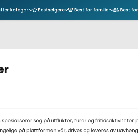
tter kategori
Bestselgere
Best for familier
Best for
Du har ingen pr
er
pesialiserer seg på utflukter, turer og fritidsaktiviteter 
jengelige på plattformen vår, drives og leveres av uavheng