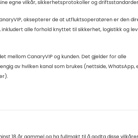
e egne vilkår, sikkerhetsprotokoller og driftsstandarder
CanaryVIP, aksepterer de at utfluktsoperatøren er den di
nkludert alle forhold knyttet til sikkerhet, logistikk og le
et mellom CanaryVIP og kunden. Det gjelder for alle
vhengig av hvilken kanal som brukes (nettside, WhatsApp, 
er).
st 18 år gammel og ha fullmakt til å godta disse vilkåre