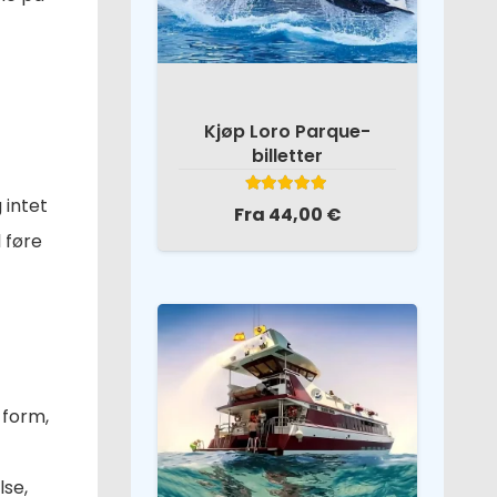
Kjøp Loro Parque-
billetter
Vurdert
5.00
av 5
 intet
Fra
44,00
€
 føre
 form,
lse,