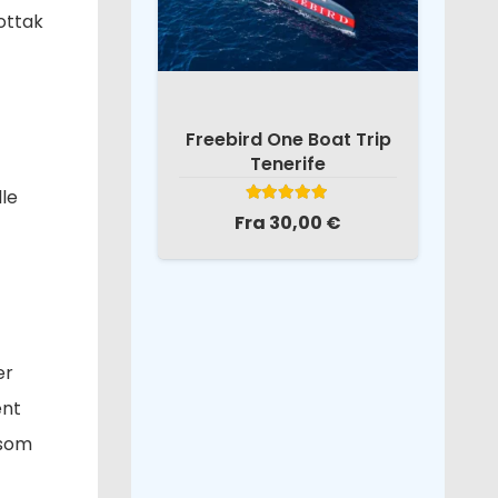
ottak
Freebird One Boat Trip
Tenerife
lle
Vurdert
5.00
av 5
Fra
30,00
€
er
ent
 som