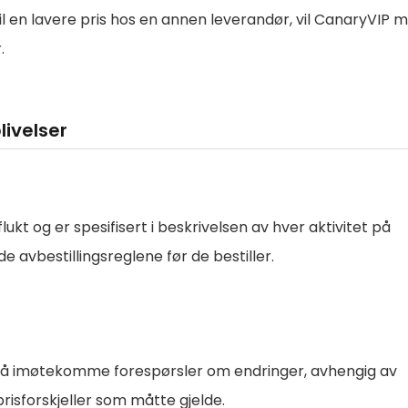
il en lavere pris hos en annen leverandør, vil CanaryVIP 
.
livelser
tflukt og er spesifisert i beskrivelsen av hver aktivitet på
 avbestillingsreglene før de bestiller.
or å imøtekomme forespørsler om endringer, avhengig av
risforskjeller som måtte gjelde.