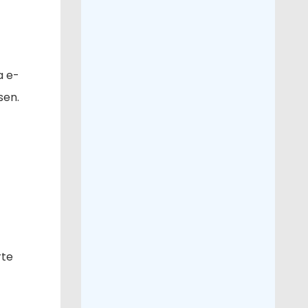
a e-
sen.
rte