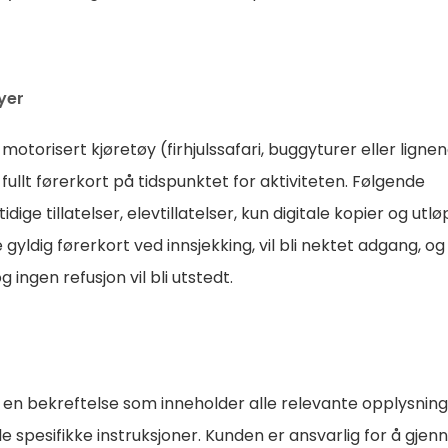
yer
motorisert kjøretøy (firhjulssafari, buggyturer eller ligne
 fullt førerkort på tidspunktet for aktiviteten. Følgende
dige tillatelser, elevtillatelser, kun digitale kopier og utl
ldig førerkort ved innsjekking, vil bli nektet adgang, og
g ingen refusjon vil bli utstedt.
en en bekreftelse som inneholder alle relevante opplysning
e spesifikke instruksjoner. Kunden er ansvarlig for å gje