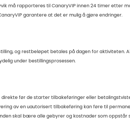
vvik må rapporteres til CanaryVIP innen 24 timer etter m
CanaryVIP garantere at det er mulig å gjøre endringer.
illing, og restbeløpet betales på dagen for aktiviteten. A
delig under bestillingsprosessen.
direkte før de starter tilbakeføringer eller betalingstvist
ering av en uautorisert tilbakeføring kan føre til perman
 Kunden skal bære alle gebyrer og kostnader som oppstår