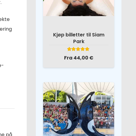
.
rekte
vering
Kjøp billetter til Siam
Park
Vurdert
5.00
av 5
Fra
44,00
€
e-
ne på