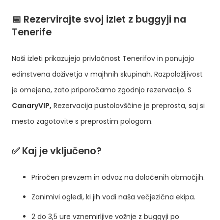
📅
Rezervirajte svoj izlet z buggyji na
Tenerife
Naši izleti prikazujejo privlačnost Tenerifov in ponujajo
edinstvena doživetja v majhnih skupinah. Razpoložljivost
je omejena, zato priporočamo zgodnjo rezervacijo. S
CanaryVIP,
Rezervacija pustolovščine je preprosta, saj si
mesto zagotovite s preprostim pologom.
✅
Kaj je vključeno?
Priročen prevzem in odvoz na določenih območjih.
Zanimivi ogledi, ki jih vodi naša večjezična ekipa.
2 do 3,5 ure vznemirljive vožnje z buggyji po