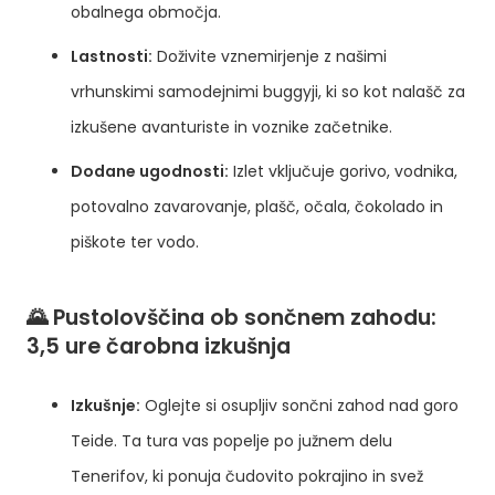
obalnega območja.
Lastnosti:
Doživite vznemirjenje z našimi
vrhunskimi samodejnimi buggyji, ki so kot nalašč za
izkušene avanturiste in voznike začetnike.
Dodane ugodnosti:
Izlet vključuje gorivo, vodnika,
potovalno zavarovanje, plašč, očala, čokolado in
piškote ter vodo.
🌄 Pustolovščina ob sončnem zahodu:
3,5 ure čarobna izkušnja
Izkušnje:
Oglejte si osupljiv sončni zahod nad goro
Teide. Ta tura vas popelje po južnem delu
Tenerifov, ki ponuja čudovito pokrajino in svež