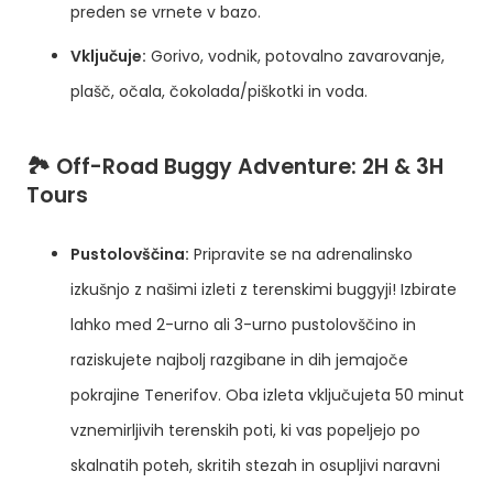
preden se vrnete v bazo.
Vključuje:
Gorivo, vodnik, potovalno zavarovanje,
plašč, očala, čokolada/piškotki in voda.
🏞️ Off-Road Buggy Adventure: 2H & 3H
Tours
Pustolovščina:
Pripravite se na adrenalinsko
izkušnjo z našimi izleti z terenskimi buggyji! Izbirate
lahko med 2-urno ali 3-urno pustolovščino in
raziskujete najbolj razgibane in dih jemajoče
pokrajine Tenerifov. Oba izleta vključujeta 50 minut
vznemirljivih terenskih poti, ki vas popeljejo po
skalnatih poteh, skritih stezah in osupljivi naravni