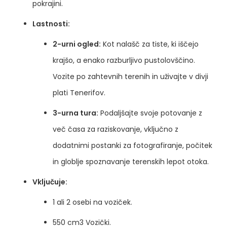
pokrajini.
Lastnosti:
2-urni ogled:
Kot nalašč za tiste, ki iščejo
krajšo, a enako razburljivo pustolovščino.
Vozite po zahtevnih terenih in uživajte v divji
plati Tenerifov.
3-urna tura:
Podaljšajte svoje potovanje z
več časa za raziskovanje, vključno z
dodatnimi postanki za fotografiranje, počitek
in globlje spoznavanje terenskih lepot otoka.
Vključuje:
1 ali 2 osebi na voziček.
550 cm3 Vozički.