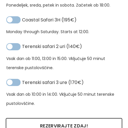
Ponedeljek, sreda, petek in sobota. Začetek ob 18:00.
Coastal Safari 3H (195€)
Monday through Saturday. Starts at 12:00.
Bu
Druga
To
Terenski safari 2 uri (140€)
možnost:
&
Vsak dan ob 11:00, 13:00 in 15:00. Vključuje 50 minut
Of
terenske pustolovščine.
Ro
Te
Terenski safari 3 ure (170€)
ko
Vsak dan ob 10:00 in 14:00. Vključuje 50 minut terenske
pustolovščine.
REZERVIRAJTE ZDAJ!