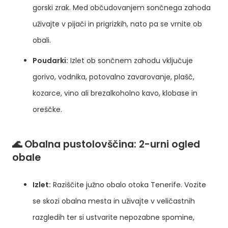
gorski zrak. Med občudovanjem sončnega zahoda
uživajte v pijači in prigrizkih, nato pa se vrnite ob
obali.
Poudarki:
Izlet ob sončnem zahodu vključuje
gorivo, vodnika, potovalno zavarovanje, plašč,
kozarce, vino ali brezalkoholno kavo, klobase in
oreščke.
🌊 Obalna pustolovščina: 2-urni ogled
obale
Izlet:
Raziščite južno obalo otoka Tenerife. Vozite
se skozi obalna mesta in uživajte v veličastnih
razgledih ter si ustvarite nepozabne spomine,