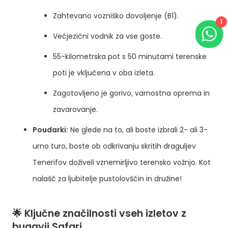
Zahtevano vozniško dovoljenje (B1).
1
Večjezični vodnik za vse goste.
55-kilometrska pot s 50 minutami terenske
poti je vključena v oba izleta.
Zagotovljeno je gorivo, varnostna oprema in
zavarovanje.
Poudarki:
Ne glede na to, ali boste izbrali 2- ali 3-
urno turo, boste ob odkrivanju skritih draguljev
Tenerifov doživeli vznemirljivo terensko vožnjo. Kot
nalašč za ljubitelje pustolovščin in družine!
🌟 Ključne značilnosti vseh izletov z
buggyji Safari