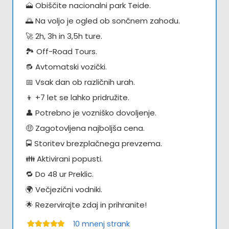
🗻 Obiščite nacionalni park Teide.
🌅 Na voljo je ogled ob sončnem zahodu.
🚀 2h, 3h in 3,5h ture.
🏞️ Off-Road Tours.
🔂 Avtomatski vozički.
📅 Vsak dan ob različnih urah.
👦 +7 let se lahko pridružite.
👤 Potrebno je vozniško dovoljenje.
🤑 Zagotovljena najboljša cena.
🚍 Storitev brezplačnega prevzema.
👪 Aktivirani popusti.
🔁 Do 48 ur Preklic.
🌍 Večjezični vodniki.
🌟 Rezervirajte zdaj in prihranite!
10
mnenj strank