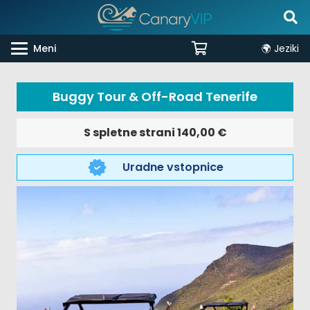
Meni
🌍 Jeziki
Buggy Tour & Off-Road Tenerife
S spletne strani
140,00
€
Uradne vstopnice