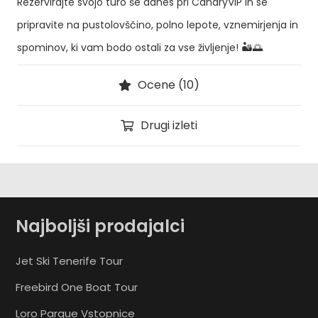
Rezervirajte svojo turo še danes pri CanaryVIP in se
pripravite na pustolovščino, polno lepote, vznemirjenja in
spominov, ki vam bodo ostali za vse življenje! 🏜️🌅
Ocene (10)
Drugi izleti
Najboljši prodajalci
Jet Ski Tenerife Tour
Freebird One Boat Tour
Loro Parque Vstopnice