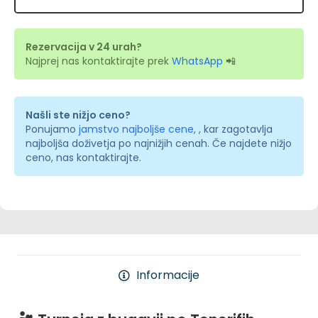
Rezervacija v 24 urah?
Najprej nas kontaktirajte prek
WhatsApp
📲
Našli ste nižjo ceno?
Ponujamo
jamstvo najboljše cene,
, kar zagotavlja
najboljša doživetja po najnižjih cenah. Če najdete nižjo
ceno, nas kontaktirajte.
Informacije