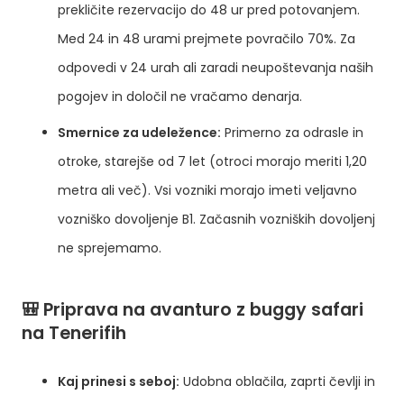
prekličite rezervacijo do 48 ur pred potovanjem.
Med 24 in 48 urami prejmete povračilo 70%. Za
odpovedi v 24 urah ali zaradi neupoštevanja naših
pogojev in določil ne vračamo denarja.
Smernice za udeležence:
Primerno za odrasle in
otroke, starejše od 7 let (otroci morajo meriti 1,20
metra ali več). Vsi vozniki morajo imeti veljavno
vozniško dovoljenje B1. Začasnih vozniških dovoljenj
ne sprejemamo.
🎒 Priprava na avanturo z buggy safari
na Tenerifih
Kaj prinesi s seboj:
Udobna oblačila, zaprti čevlji in