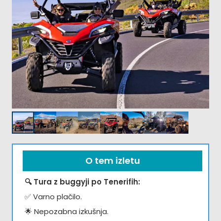
O tem izletu
🔍 Tura z buggyji po Tenerifih:
✅ Varno plačilo.
🌟 Nepozabna izkušnja.