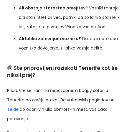
Ali obstaja starostna omejitev?
Vozniki morajo
biti stari 18 let ali več, potniki pa so lahko stari le 7
let, zato je to pustolovščina za vso družino.
Ali lahko zamenjam voznika?
Da, če imata oba
vozniško dovoljenje, si lahko vožnjo delite.
🌞 Ste pripravljeni raziskati Tenerife kot še
nikoli prej?
Pridružite se nam na nepozabnem buggy safariju
Tenerife po osrčju otoka. Od vulkanskih pogledov na
Teide
do očarljivih ulic obmorskih mest, vas čaka
potovanje.