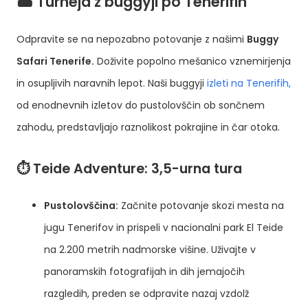
🏜️ Turneja z buggyji po Tenerifih
Odpravite se na nepozabno potovanje z našimi
Buggy
Safari Tenerife.
Doživite popolno mešanico vznemirjenja
in osupljivih naravnih lepot. Naši buggyji
izleti na Tenerifih,
od enodnevnih izletov do pustolovščin ob sončnem
zahodu, predstavljajo raznolikost pokrajine in čar otoka.
⏱️ Teide Adventure: 3,5-urna tura
Pustolovščina:
Začnite potovanje skozi mesta na
jugu Tenerifov in prispeli v nacionalni park El Teide
na 2.200 metrih nadmorske višine. Uživajte v
panoramskih fotografijah in dih jemajočih
razgledih, preden se odpravite nazaj vzdolž