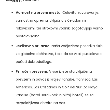
Varnost na prvem mestu:
Celovito zavarovanje,
varnostna oprema, vključno s čeladami in
rokavicami, ter strokovni vodniki zagotavljajo varno
pustolovščino.
Jezikovno prijazno:
Naša večjezična posadka skrbi
za globalno občinstvo, tako da se vsak pustolovec
počuti dobrodošlega.
Priročen prevzem:
V vse izlete sta vključena
prevzem in odvoz iz krajev Fañabe, Torvisca, Las
Americas, Los Cristianos in Golf del Sur. Za Playa
Paraíso (hotel Hard Rock in bližnji hoteli) se za
razpoložljivost obrnite na nas.