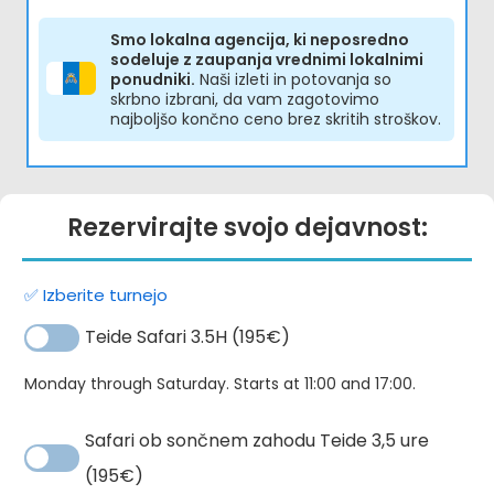
Ocenjeno
5.00
od 5
Smo lokalna agencija, ki neposredno
sodeluje z zaupanja vrednimi lokalnimi
ponudniki.
Naši izleti in potovanja so
skrbno izbrani, da vam zagotovimo
najboljšo končno ceno brez skritih stroškov.
Rezervirajte svojo dejavnost:
✅ Izberite turnejo
Teide Safari 3.5H (195€)
Monday through Saturday. Starts at 11:00 and 17:00.
Safari ob sončnem zahodu Teide 3,5 ure
(195€)