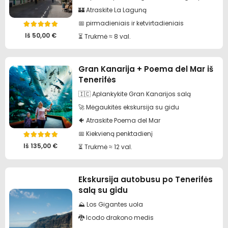
🏰 Atraskite La Laguną
📅 pirmadieniais ir ketvirtadieniais
Įvertinimas:
5.00
iš 5
Iš
50,00
€
⏳ Trukmė ≈ 8 val.
Gran Kanarija + Poema del Mar iš
Tenerifės
🇮🇨 Aplankykite Gran Kanarijos salą
🚀 Mėgaukitės ekskursija su gidu
🐠 Atraskite Poema del Mar
📅 Kiekvieną penktadienį
Įvertinimas:
5.00
iš 5
Iš
135,00
€
⏳ Trukmė ≈ 12 val.
Ekskursija autobusu po Tenerifės
salą su gidu
⛰️ Los Gigantes uola
🐉 Icodo drakono medis