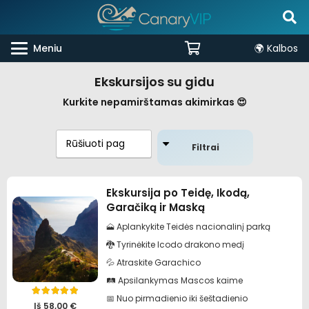
Meniu
🌍 Kalbos
Ekskursijos su gidu
Kurkite nepamirštamas akimirkas 😍
Filtrai
Ekskursija po Teidę, Ikodą,
Garačiką ir Maską
🗻 Aplankykite Teidės nacionalinį parką
🐉 Tyrinėkite Icodo drakono medį
💦 Atraskite Garachico
🛤️ Apsilankymas Mascos kaime
📅 Nuo pirmadienio iki šeštadienio
Įvertinimas:
5.00
iš 5
Iš
58,00
€