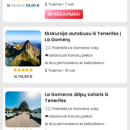
Įvertinimas:
5.00
iš 5
⏳ Trukmė ≈ 7 val.
Pradinė
Dabartinė
Iš
50,00
€
39,00
€
IŠPARDAVIMAS!
kaina
kaina
buvo:
yra:
50,00 €.
39,00 €.
Ekskursija autobusu iš Tenerifės į
La Gomerą
🇮🇨 Pažinkite La Gomeros salą
🍽️ Įskaičiuoti Kanarų pietūs
📅 Nuo pirmadienio iki šeštadienio
⏳ Trukmė ≈ 10 val.
Įvertinimas:
5.00
iš 5
Iš
110,00
€
La Gomeros džipų safaris iš
Tenerifės
🇮🇨 Pažinkite La Gomeros salą
🍽️ Įskaičiuoti Kanarų pietūs
📅 Nuo pirmadienio iki šeštadienio