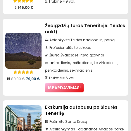
⏳ Trukmė ≈ 9 val.
Įvertinimas:
5.00
iš 5
Iš
145,00
€
Žvaigždžių turas Tenerifėje: Teidės
naktį
🗻 Aplankykite Teidės nacionalinį parką
🔭 Profesionalūs teleskopai
🌠 Žiūrėti Žvaigždės ir žvaigždynai
📅 antradienis, trečiadienis, ketvirtadienis,
penktadienis, sekmadienis
Įvertinimas:
5.00
iš 5
⏳ Trukmė ≈ 6 val.
Pradinė
Dabartinė
Iš
89,00
€
79,00
€
IŠPARDAVIMAS!
kaina
kaina
buvo:
yra:
89,00 €.
79,00 €.
Ekskursija autobusu po Šiaurės
Tenerifę
🏢 Pažinkite Santa Krusą
🌳 Apsilankymas Tagananos Anagos parke