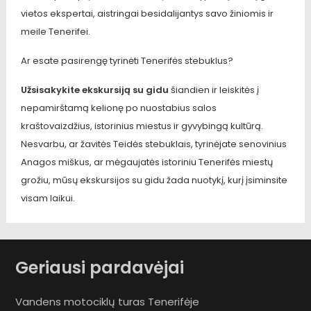
vietos ekspertai, aistringai besidalijantys savo žiniomis ir
meile Tenerifei.
Ar esate pasirengę tyrinėti Tenerifės stebuklus?
Užsisakykite ekskursiją su gidu
šiandien ir leiskitės į
nepamirštamą kelionę po nuostabius salos
kraštovaizdžius, istorinius miestus ir gyvybingą kultūrą.
Nesvarbu, ar žavitės Teidės stebuklais, tyrinėjate senovinius
Anagos miškus, ar mėgaujatės istoriniu Tenerifės miestų
grožiu, mūsų ekskursijos su gidu žada nuotykį, kurį įsiminsite
visam laikui.
Geriausi pardavėjai
Vandens motociklų turas Tenerifėje