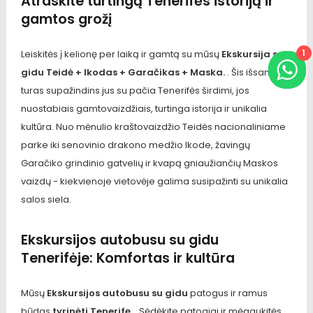
Atraskite turtingą Tenerifės istoriją ir
gamtos grožį
1
Leiskitės į kelionę per laiką ir gamtą su mūsų
Ekskursija su
gidu Teidė + Ikodas + Garačikas + Maska.
. Šis išsamus
turas supažindins jus su pačia Tenerifės širdimi, jos
nuostabiais gamtovaizdžiais, turtinga istorija ir unikalia
kultūra. Nuo mėnulio kraštovaizdžio Teidės nacionaliniame
parke iki senovinio drakono medžio Ikode, žavingų
Garačiko grindinio gatvelių ir kvapą gniaužiančių Maskos
vaizdų - kiekvienoje vietovėje galima susipažinti su unikalia
salos siela.
Ekskursijos autobusu su gidu
Tenerifėje: Komfortas ir kultūra
Mūsų
Ekskursijos autobusu su gidu
patogus ir ramus
būdas
tyrinėti Tenerifę.
. Sėdėkite patogiai ir mėgaukitės