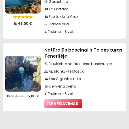
💦 Garachico
🛤️ La Orotava
🛍️ Puerto de la Cruz
Įvertinimas:
5.00
iš 5
Iš
48,00
€
⛪️ Candelaria
⏳ Trukmė ≈ 8 val.
Natūralūs baseinai ir Teidės turas
Tenerifėje
💦 Plaukiokite natūraliuose baseinuose
🌄 Apsilankykite Masca
🏔️ Los Gigantes uola
📅 Kiekvieną dieną
⏳ Trukmė ≈ 5 val.
Pradinė
Dabartinė
Iš
90,00
€
85,00
€
IŠPARDAVIMAS!
kaina
kaina
buvo:
yra:
90,00 €.
85,00 €.