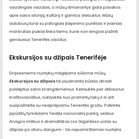
vaizdingais vaizdais, o mūsų išmanantys gidai pasakos
apie salos istoriją, kultūrą ir gamtos stebuklus. Mūsų
autobusų turai su patogiais įlaipinimo punktais ir įvairiais
maršrutais puikiai tinka tiems, kurie nori lengvai pažinti
geriausius Tenerifės vaizdus.
Ekskursijos su džipais Tenerifėje
Drąsesniems nuotykių mėgėjams siūlome mūsų
Ekskursijos su džipais
tai jaudinantis būdas atrasti
paslėptus salos brangakmenius. Keliaukite per atšiaurius
kraštovaizdžius, nuklyskite nuo pramintų takų ir iš arti
susipažinkite su neaprėpiamu Tenerifės grožiu. Patirkite
įspūdžių tyrinėdami Teidės nacionalinį parką, vešlius
Anagos miškus ir dramatiškas Los Giganteso uolas su
džipais po atviru dangumi - tai nepamirštamas nuotykis.