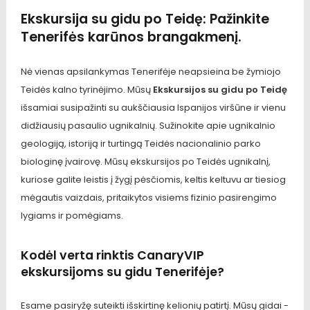
Ekskursija su gidu po Teidę: Pažinkite
Tenerifės karūnos brangakmenį.
Nė vienas apsilankymas Tenerifėje neapsieina be žymiojo
Teidės kalno tyrinėjimo. Mūsų
Ekskursijos su gidu po Teidę
išsamiai susipažinti su aukščiausia Ispanijos viršūne ir vienu
didžiausių pasaulio ugnikalnių. Sužinokite apie ugnikalnio
geologiją, istoriją ir turtingą Teidės nacionalinio parko
biologinę įvairovę. Mūsų ekskursijos po Teidės ugnikalnį,
kuriose galite leistis į žygį pėsčiomis, keltis keltuvu ar tiesiog
mėgautis vaizdais, pritaikytos visiems fizinio pasirengimo
lygiams ir pomėgiams.
Kodėl verta rinktis CanaryVIP
ekskursijoms su gidu Tenerifėje?
Esame pasiryžę suteikti išskirtinę kelionių patirtį. Mūsų gidai -