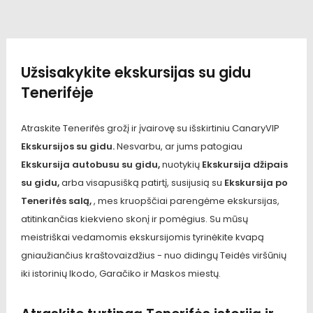
Užsisakykite ekskursijas su gidu
Tenerifėje
Atraskite Tenerifės grožį ir įvairovę su išskirtiniu CanaryVIP
Ekskursijos su gidu.
Nesvarbu, ar jums patogiau
Ekskursija autobusu su gidu,
nuotykių
Ekskursija džipais
su gidu,
arba visapusišką patirtį, susijusią su
Ekskursija po
Tenerifės salą,
, mes kruopščiai parengėme ekskursijas,
atitinkančias kiekvieno skonį ir pomėgius. Su mūsų
meistriškai vedamomis ekskursijomis tyrinėkite kvapą
gniaužiančius kraštovaizdžius - nuo didingų Teidės viršūnių
iki istorinių Ikodo, Garačiko ir Maskos miestų.