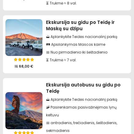
⏳ Trukmė ≈ 8 val.
Ekskursija su gidu po Teidę ir
Maską su džipu
🗻 Aplankykite Teidės nacionalinį parką
🛤️ Apsilankymas Mascos kaime
📅 Nuo pirmadienio iki šeštadienio
⏳ Trukmė ≈ 7 val.
Įvertinimas:
5.00
iš 5
Iš
68,00
€
Ekskursija autobusu su gidu po
Teidę
🗻 Aplankykite Teidės nacionalinį parką
🚠 Pasirenkamas pasivažinėjimas lynų
keltuvu
📅 antradienis, trečiadienis, šeštadienis,
sekmadienis