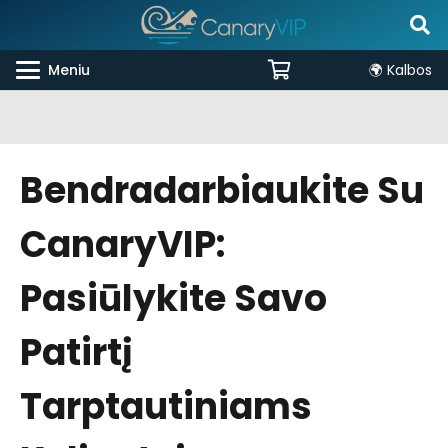
Meniu
🌍 Kalbos
Bendradarbiaukite Su
CanaryVIP:
Pasiūlykite Savo
Patirtį
Tarptautiniams