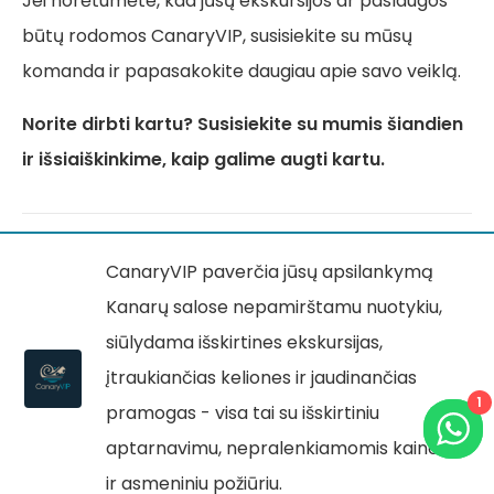
Jei norėtumėte, kad jūsų ekskursijos ar paslaugos
būtų rodomos CanaryVIP, susisiekite su mūsų
komanda ir papasakokite daugiau apie savo veiklą.
Norite dirbti kartu? Susisiekite su mumis šiandien
ir išsiaiškinkime, kaip galime augti kartu.
CanaryVIP paverčia jūsų apsilankymą
Kanarų salose nepamirštamu nuotykiu,
siūlydama išskirtines ekskursijas,
įtraukiančias keliones ir jaudinančias
1
pramogas - visa tai su išskirtiniu
aptarnavimu, nepralenkiamomis kainomis
ir asmeniniu požiūriu.