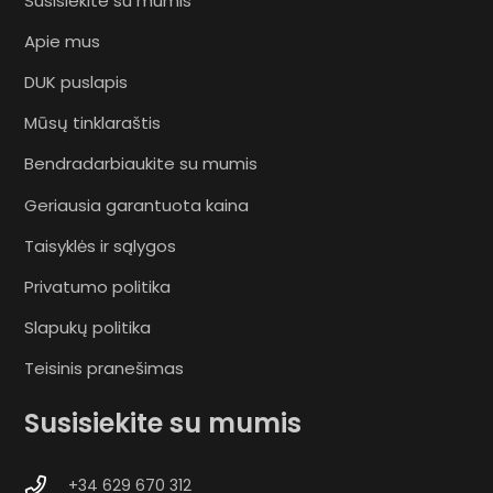
Susisiekite su mumis
Apie mus
DUK puslapis
Mūsų tinklaraštis
Bendradarbiaukite su mumis
Geriausia garantuota kaina
Taisyklės ir sąlygos
Privatumo politika
Slapukų politika
Teisinis pranešimas
Susisiekite su mumis
+34 629 670 312