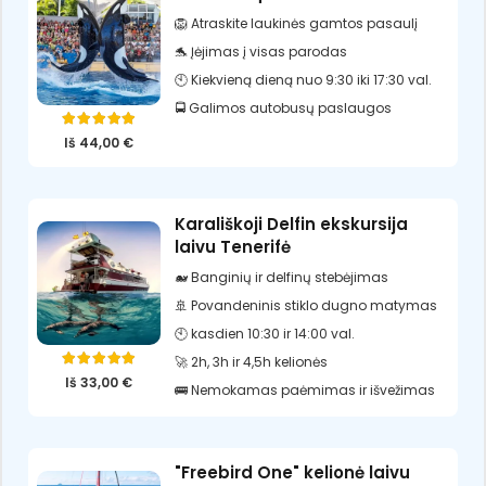
🦁 Atraskite laukinės gamtos pasaulį
🐬 Įėjimas į visas parodas
🕙 Kiekvieną dieną nuo 9:30 iki 17:30 val.
🚍 Galimos autobusų paslaugos
Įvertinimas:
5.00
iš 5
Iš
44,00
€
Karališkoji Delfin ekskursija
laivu Tenerifė
🐋 Banginių ir delfinų stebėjimas
🚢 Povandeninis stiklo dugno matymas
🕙 kasdien 10:30 ir 14:00 val.
🚀 2h, 3h ir 4,5h kelionės
Įvertinimas:
5.00
iš 5
Iš
33,00
€
🚌 Nemokamas paėmimas ir išvežimas
"Freebird One" kelionė laivu