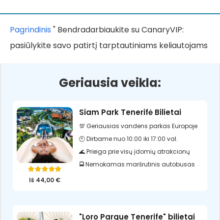
Pagrindinis
"
Bendradarbiaukite su CanaryVIP:
pasiūlykite savo patirtį tarptautiniams keliautojams
Geriausia veikla:
Siam Park Tenerifė Bilietai
💯 Geriausias vandens parkas Europoje
🕙 Dirbame nuo 10:00 iki 17:00 val.
🌊 Prieiga prie visų įdomių atrakcionų
🚍 Nemokamas maršrutinis autobusas
Įvertinimas:
5.00
iš 5
Iš
44,00
€
"Loro Parque Tenerife" bilietai