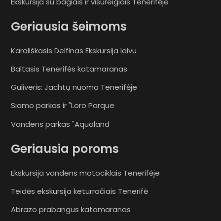
Ekskursija su bagiais ir visureigiais Tenerifėje
Geriausia šeimoms
Karališkasis Delfinas Ekskursija laivu
Baltasis Tenerifės katamaranas
Guliveris: Jachtų nuoma Tenerifėje
Siamo parkas ir "Loro Parque
Vandens parkas "Aqualand
Geriausia poroms
Ekskursija vandens motociklais Tenerifėje
Teidės ekskursija keturračiais Tenerifė
Abrazo prabangus katamaranas