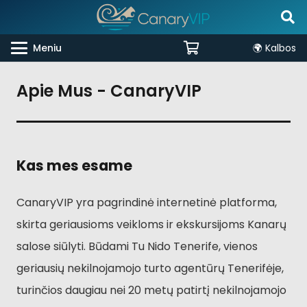
Meniu
🌍 Kalbos
Apie Mus - CanaryVIP
Kas mes esame
CanaryVIP yra pagrindinė internetinė platforma,
skirta geriausioms veikloms ir ekskursijoms Kanarų
salose siūlyti. Būdami Tu Nido Tenerife, vienos
geriausių nekilnojamojo turto agentūrų Tenerifėje,
turinčios daugiau nei 20 metų patirtį nekilnojamojo