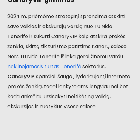
2024 m. priėmėme strateginį sprendimą atskirti
savo veiklos ir ekskursijų verslą nuo Tu Nido
Tenerife ir sukurti CanaryVIP kaip atskirą prekės
ženklą, skirtą tik turizmo patirtims Kanarų salose.
Nors Tu Nido Tenerife išlieka gerai žinomu vardu
nekilnojamasis turtas Tenerifė
sektorius,
CanaryVIP
sparčiai išaugo į lyderiaujantį interneto
prekės ženklą, todėl lankytojams lengviau nei bet
kada anksčiau užsisakyti neįtikėtiną veiklą,
ekskursijas ir nuotykius visose salose.