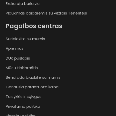
Ekskursija burlaiviu
Plaukimas baidarėmis su vėžliais Tenerifėje
Pagalbos centras
Susisiekite su mumis
Apie mus
DUK puslapis
Mūsų tinklaraštis
Bendradarbiaukite su mumis
Geriausia garantuota kaina
Taisyklės ir sąlygos
Privatumo politika
Slapukų politika