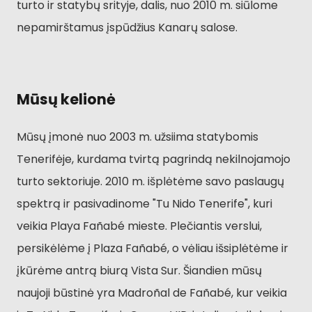
turto ir statybų srityje, dalis, nuo 2010 m. siūlome
nepamirštamus įspūdžius Kanarų salose.
Mūsų kelionė
Mūsų įmonė nuo 2003 m. užsiima statybomis
Tenerifėje, kurdama tvirtą pagrindą nekilnojamojo
turto sektoriuje. 2010 m. išplėtėme savo paslaugų
spektrą ir pasivadinome "Tu Nido Tenerife", kuri
veikia Playa Fañabé mieste. Plečiantis verslui,
persikėlėme į Plaza Fañabé, o vėliau išsiplėtėme ir
įkūrėme antrą biurą Vista Sur. Šiandien mūsų
naujoji būstinė yra Madroñal de Fañabé, kur veikia