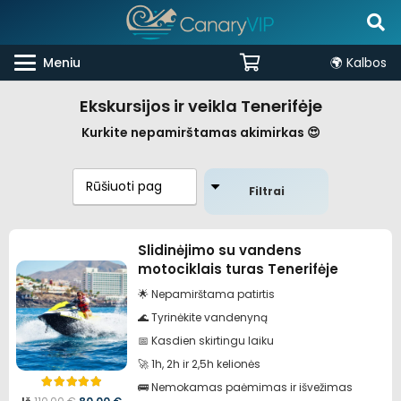
Meniu
🌍 Kalbos
Ekskursijos ir veikla Tenerifėje
Kurkite nepamirštamas akimirkas 😍
Filtrai
Slidinėjimo su vandens
motociklais turas Tenerifėje
🌟 Nepamirštama patirtis
🌊 Tyrinėkite vandenyną
📅 Kasdien skirtingu laiku
🚀 1h, 2h ir 2,5h kelionės
🚌 Nemokamas paėmimas ir išvežimas
Įvertinimas:
4.98
iš 5
Pradinė
Dabartinė