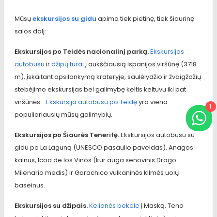
Mūsų
ekskursijos su gidu
apima tiek pietinę, tiek šiaurinę
salos dalį:
Ekskursijos po Teidės nacionalinį parką.
Ekskursijos
autobusu
ir
džipų turai
į aukščiausią Ispanijos viršūnę (3718
m), įskaitant apsilankymą krateryje, saulėlydžio ir žvaigždžių
stebėjimo ekskursijas bei galimybę keltis keltuvu iki pat
viršūnės. .
Ekskursija autobusu po Teidę
yra viena
1
populiariausių mūsų galimybių.
Ekskursijos po Šiaurės Tenerifę.
Ekskursijos autobusu su
gidu po La Laguną (UNESCO pasaulio paveldas), Anagos
kalnus, Icod de los Vinos (kur auga senovinis Drago
Milenario medis) ir Garachico vulkaninės kilmės uolų
baseinus.
Ekskursijos su džipais.
Kelionės bekele
į Maską, Teno