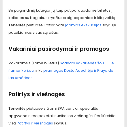
Be pagrindinių kategorijų, taip pat parduodame bilietus į
keliones su bagiais, skrydžius sraigtasparniais ir kitą veiklą
Tenerifės pietuose. Patikrinkite
Įdomios ekskursijos
skyriuje
pateikiamas visas sąrašas.
Vakariniai pasirodymai ir pramogos
Vakarams siūlome bilietus į
Scandal vakarienės šou
...
Olé
flamenko šou
, ir kt.
pramogos Kosta Adechėje ir Playa de
las Américas
.
Patirtys ir viešnagės
Tenerifės pietuose siūlomi SPA centrai, specialūs
apgyvendinimo paketai ir unikalios viešnagės. Peržiūrėkite
visą
Patirtys ir viešnagės
skyrius.