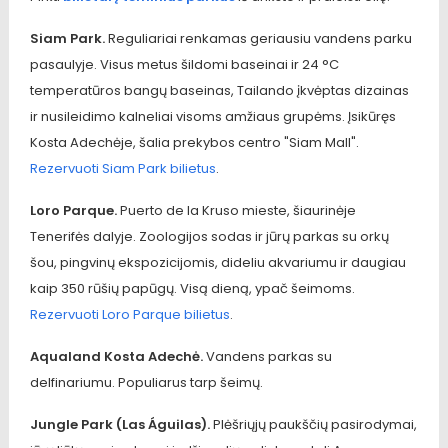
Siam Park.
Reguliariai renkamas geriausiu vandens parku
pasaulyje. Visus metus šildomi baseinai ir 24 °C
temperatūros bangų baseinas, Tailando įkvėptas dizainas
ir nusileidimo kalneliai visoms amžiaus grupėms. Įsikūręs
Kosta Adechėje, šalia prekybos centro "Siam Mall".
Rezervuoti Siam Park bilietus
.
Loro Parque.
Puerto de la Kruso mieste, šiaurinėje
Tenerifės dalyje. Zoologijos sodas ir jūrų parkas su orkų
šou, pingvinų ekspozicijomis, dideliu akvariumu ir daugiau
kaip 350 rūšių papūgų. Visą dieną, ypač šeimoms.
Rezervuoti Loro Parque bilietus
.
Aqualand Kosta Adechė.
Vandens parkas su
delfinariumu. Populiarus tarp šeimų.
Jungle Park (Las Águilas).
Plėšriųjų paukščių pasirodymai,