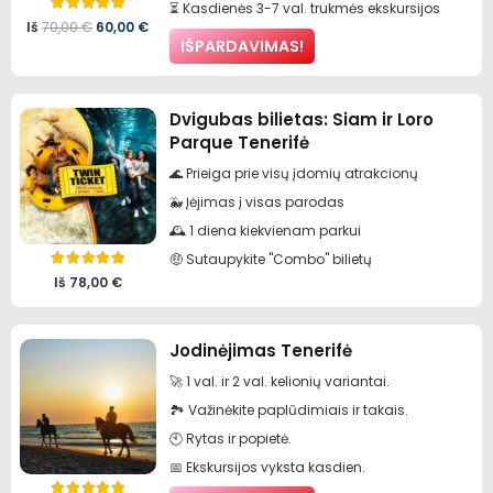
⏳ Kasdienės 3-7 val. trukmės ekskursijos
Įvertinimas:
5.00
iš 5
Pradinė
Dabartinė
Iš
70,00
€
60,00
€
IŠPARDAVIMAS!
kaina
kaina
buvo:
yra:
Dvigubas bilietas: Siam ir Loro
70,00 €.
60,00 €.
Parque Tenerifė
🌊 Prieiga prie visų įdomių atrakcionų
🐳 Įėjimas į visas parodas
🕰️ 1 diena kiekvienam parkui
🤑 Sutaupykite "Combo" bilietų
Įvertinimas:
5.00
iš 5
Iš
78,00
€
Jodinėjimas Tenerifė
🚀 1 val. ir 2 val. kelionių variantai.
🏞️ Važinėkite paplūdimiais ir takais.
🕙 Rytas ir popietė.
📅 Ekskursijos vyksta kasdien.