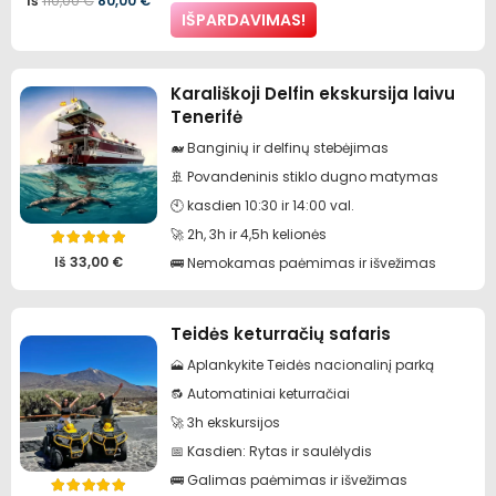
Iš
110,00
€
80,00
€
IŠPARDAVIMAS!
kaina
kaina
buvo:
yra:
Karališkoji Delfin ekskursija laivu
110,00 €.
80,00 €.
Tenerifė
🐋 Banginių ir delfinų stebėjimas
🚢 Povandeninis stiklo dugno matymas
🕙 kasdien 10:30 ir 14:00 val.
🚀 2h, 3h ir 4,5h kelionės
Įvertinimas:
5.00
iš 5
Iš
33,00
€
🚌 Nemokamas paėmimas ir išvežimas
Teidės keturračių safaris
🗻 Aplankykite Teidės nacionalinį parką
🔂 Automatiniai keturračiai
🚀 3h ekskursijos
📅 Kasdien: Rytas ir saulėlydis
🚌 Galimas paėmimas ir išvežimas