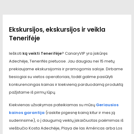
Ekskursijos, ekskursijos ir veikla
Tenerifėje
Ieškoti
ką veikti Tenerifėje
? CanaryVIP yra įsikūręs
Adechėje, Tenerifės pietuose. Jau daugiau nei 15 metų
prekiaujame ekskursijomis ir pramogomis saloje. Dirbame
tiesiogiai su vietos operatoriais, todėl galime pasiūlyti
konkurencingas kainas ir kiekvieną parduodamą produktą
pažįstame iš pirmų lūpų.
Kiekvienas užsakymas pateikiamas su mūsų
Geriausios
kainos garantija
(raskite pigesnę kainą kitur ir mes ją
suderinsime), o į daugumą veiklų įskaičiuotas paėmimas iš
viešbučio Kosta Adechėje, Playa de las Américas arba Los