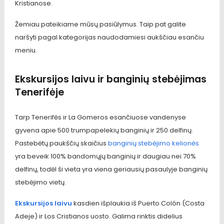
Kristianose.
Žemiau pateikiame mūsų pasiūlymus. Taip pat galite
naršyti pagal kategorijas naudodamiesi aukščiau esančiu
meniu.
Ekskursijos laivu ir banginių stebėjimas
Tenerifėje
Tarp Tenerifės ir La Gomeros esančiuose vandenyse
gyvena apie 500 trumpapelekių banginių ir 250 delfinų.
Pastebėtų paukščių skaičius
banginių stebėjimo kelionės
yra beveik 100% bandomųjų banginių ir daugiau nei 70%
delfinų, todėl ši vieta yra viena geriausių pasaulyje banginių
stebėjimo vietų.
Ekskursijos laivu
kasdien išplaukia iš Puerto Colón (Costa
Adeje) ir Los Cristianos uosto. Galima rinktis didelius