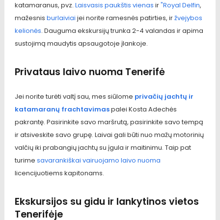
katamaranus, pvz.
Laisvasis paukštis vienas
ir
"Royal Delfin
,
mažesnis
burlaiviai
jei norite ramesnės patirties, ir
žvejybos
kelionės
. Dauguma ekskursijų trunka 2-4 valandas ir apima
sustojimą maudytis apsaugotoje įlankoje.
Privataus laivo nuoma Tenerifė
Jei norite turėti valtį sau, mes siūlome
privačių jachtų ir
katamaranų frachtavimas
palei Kosta Adechės
pakrantę. Pasirinkite savo maršrutą, pasirinkite savo tempą
ir atsiveskite savo grupę. Laivai gali būti nuo mažų motorinių
valčių iki prabangių jachtų su įgula ir maitinimu. Taip pat
turime
savarankiškai vairuojamo laivo nuoma
licencijuotiems kapitonams.
Ekskursijos su gidu ir lankytinos vietos
Tenerifėje