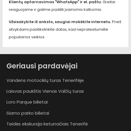
Klientų aptarnavimas "WhatsApp" ir el. paštu.
Greitai
reaguojame ir galime padėti įvairiomis kalbomis.
Užsisakykite iš anksto, saugiai mokėkite internetu.
Prieš
atvykdami pasitikslinkite datas, kad nepraleistumėte
populiarios veiklos.
Geriausi pardavėjai
Vandens motociklų turas Tenerifėje
Laisvas paukštis Vienas Valčių turas
Loro Parque bilietai
Siamo parko bilietai
Teidės ekskursija keturračiais Tenerifė