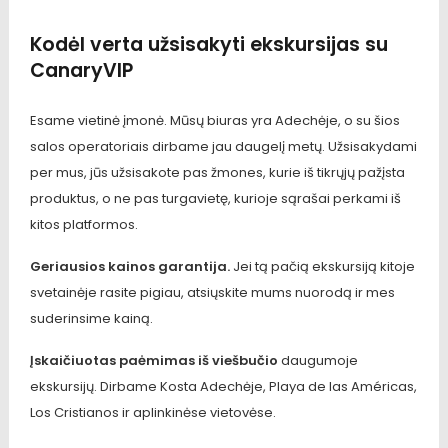
Kodėl verta užsisakyti ekskursijas su
CanaryVIP
Esame vietinė įmonė. Mūsų biuras yra Adechėje, o su šios
salos operatoriais dirbame jau daugelį metų. Užsisakydami
per mus, jūs užsisakote pas žmones, kurie iš tikrųjų pažįsta
produktus, o ne pas turgavietę, kurioje sąrašai perkami iš
kitos platformos.
Geriausios kainos garantija.
Jei tą pačią ekskursiją kitoje
svetainėje rasite pigiau, atsiųskite mums nuorodą ir mes
suderinsime kainą.
Įskaičiuotas paėmimas iš viešbučio
daugumoje
ekskursijų. Dirbame Kosta Adechėje, Playa de las Américas,
Los Cristianos ir aplinkinėse vietovėse.