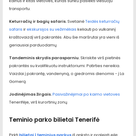
kalnus ir kitas vietoves, kurias sunku pasiekti viešuoju
transportu.
Keturračių ir bagių safaris.
Svetainė
Teidės keturračių
safaris
ir
ekskursijos su vežimėliais
keliauti po vulkaninį
kraštovaizdį virš pakrantės. Abu šie maršrutai yra vieni iš
geriausiai parduodamų.
Tandeminis skrydis parasparniu.
Skriskite virš pietinės
pakrantės su kvalifikuotu instruktoriumi. Patirties nereikia.
Vaizdai į pakrantę, vandenyną, o giedromis dienomis - į La
Gomerą.
Jodinėjimas žirgais.
Pasivažinėjimai po kaimo vietoves
Tenerifėje, virš kurortinių zonų.
Teminio parko bilietai Tenerifė
Pirkti
bilietai į teminius parkus
iš anksto ir praleisti eilę: