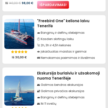
Įvertinimas:
5.00
iš 5
Pradinė
Dabartinė
Iš
140,00
€
98,00
€
IŠPARDAVIMAS!
kaina
kaina
buvo:
yra:
"Freebird One" kelionė laivu
Tenerifė
140,00 €.
98,00 €.
🐋 Banginių ir delfinų stebėjimas
🕙 Kasdien skirtingu laiku
🚀 2h, 3h ir 4,5h kelionės
🥪 Įskaičiuotas maistas ir gėrimai
Įvertinimas:
5.00
iš 5
Iš
30,00
€
🚌 Nemokamas paėmimas ir išvežimas
Ekskursija burlaiviu ir užsakomoji
nuoma Tenerifėje
👥 Galimos bendros ekskursijos
🔐 Galimos privačios ekskursijos
🐋 Banginių ir delfinų stebėjimas
👥 Iki 11 svečių