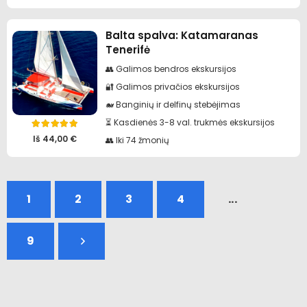
Balta spalva: Katamaranas
Tenerifė
👥 Galimos bendros ekskursijos
🔐 Galimos privačios ekskursijos
🐋 Banginių ir delfinų stebėjimas
⏳ Kasdienės 3-8 val. trukmės ekskursijos
Įvertinimas:
4.95
iš 5
Iš
44,00
€
👥 Iki 74 žmonių
1
2
3
4
...
9