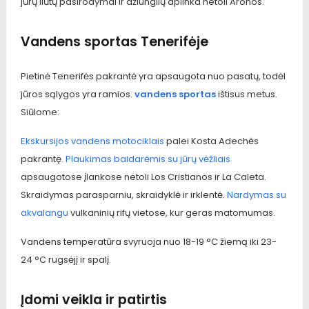
jūrų liūtų pasirodymai ir džiunglių aplinka netoli Aronos.
Vandens sportas Tenerifėje
Pietinė Tenerifės pakrantė yra apsaugota nuo pasatų, todėl
jūros sąlygos yra ramios.
vandens sportas
ištisus metus.
Siūlome:
Ekskursijos vandens motociklais
palei Kosta Adechės
pakrantę.
Plaukimas baidarėmis su jūrų vėžliais
apsaugotose įlankose netoli Los Cristianos ir La Caleta.
Skraidymas parasparniu, skraidyklė ir irklentė.
Nardymas su
akvalangu
vulkaninių rifų vietose, kur geras matomumas.
Vandens temperatūra svyruoja nuo 18-19 °C žiemą iki 23-
24 °C rugsėjį ir spalį.
Įdomi veikla ir patirtis