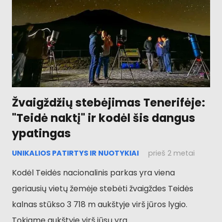
Žvaigždžių stebėjimas Tenerifėje:
"Teidė naktį" ir kodėl šis dangus
ypatingas
UNIKALIOS PATIRTYS IR NUOTYKIAI
prieš 2 metai
Kodėl Teidės nacionalinis parkas yra viena
geriausių vietų žemėje stebėti žvaigždes Teidės
kalnas stūkso 3 718 m aukštyje virš jūros lygio.
Tokiame aukštyje virš jūsų yra...