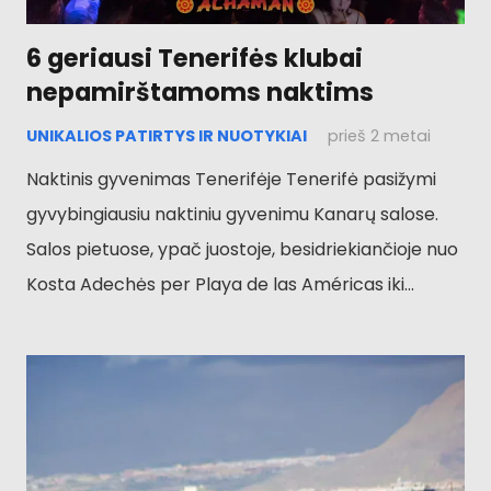
6 geriausi Tenerifės klubai
nepamirštamoms naktims
UNIKALIOS PATIRTYS IR NUOTYKIAI
prieš 2 metai
Naktinis gyvenimas Tenerifėje Tenerifė pasižymi
gyvybingiausiu naktiniu gyvenimu Kanarų salose.
Salos pietuose, ypač juostoje, besidriekiančioje nuo
Kosta Adechės per Playa de las Américas iki...