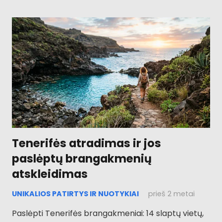
Tenerifės atradimas ir jos
paslėptų brangakmenių
atskleidimas
UNIKALIOS PATIRTYS IR NUOTYKIAI
prieš 2 metai
Paslėpti Tenerifės brangakmeniai: 14 slaptų vietų,