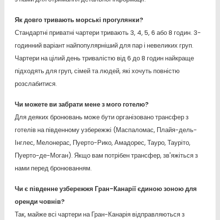
Як довго тривають морські прогулянки?
Стандартні приватні чартери тривають 3, 4, 5, 6 або 8 годин. 3-
годинний варіант найпопулярніший для пар і невеликих груп.
Чартери на цілий день тривалістю від 6 до 8 годин найкраще
підходять для груп, сімей та людей, які хочуть повністю
розслабитися.
Чи можете ви забрати мене з мого готелю?
Для деяких бронювань може бути організовано трансфер з
готелів на південному узбережжі (Маспаломас, Плайя-дель-
Інглес, Мелонерас, Пуерто-Рико, Амадорес, Тауро, Тауріто,
Пуерто-де-Моган). Якщо вам потрібен трансфер, зв'яжіться з
нами перед бронюванням.
Чи є південне узбережжя Гран-Канарії єдиною зоною для
оренди човнів?
Так, майже всі чартери на Гран-Канарія відправляються з