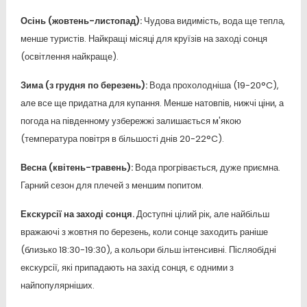
Осінь (жовтень-листопад):
Чудова видимість, вода ще тепла,
менше туристів. Найкращі місяці для круїзів на заході сонця
(освітлення найкраще).
Зима (з грудня по березень):
Вода прохолодніша (19-20°C),
але все ще придатна для купання. Менше натовпів, нижчі ціни, а
погода на південному узбережжі залишається м'якою
(температура повітря в більшості днів 20-22°C).
Весна (квітень-травень):
Вода прогрівається, дуже приємна.
Гарний сезон для плечей з меншим попитом.
Екскурсії на заході сонця.
Доступні цілий рік, але найбільш
вражаючі з жовтня по березень, коли сонце заходить раніше
(близько 18:30-19:30), а кольори більш інтенсивні. Післяобідні
екскурсії, які припадають на захід сонця, є одними з
найпопулярніших.