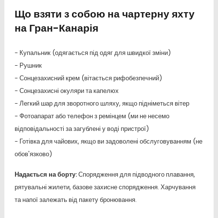
Що взяти з собою на чартерну яхту
на Гран-Канарія
- Купальник (одягається під одяг для швидкої зміни)
- Рушник
- Сонцезахисний крем (вітається рифобезпечний)
- Сонцезахисні окуляри та капелюх
- Легкий шар для зворотного шляху, якщо підніметься вітер
- Фотоапарат або телефон з ремінцем (ми не несемо
відповідальності за загублені у воді пристрої)
- Готівка для чайових, якщо ви задоволені обслуговуванням (не
обов'язково)
Надається на борту:
Спорядження для підводного плавання,
рятувальні жилети, базове захисне спорядження. Харчування
та напої залежать від пакету бронювання.