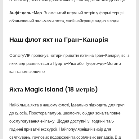
Анфі-дель-Мар.
Знаменитий штучний острів у формі серця і
облямований пальмами пляж, який найкраще видно з води.
Наш флот яхт на Гран-Канарія
CanaryVIP пропонує чотири приватні яхти на Гран-Канарія, всі з
яких відправляються з Пуерто-Ріко або Пуерто-де-Моган з
капітаном включно:
Яхта Magic Island (18 метрів)
Найбільша яхта в нашому флоті, ідеально підходить для груп
до 12 осіб. Простора палуба, шезлонги, обідня зона та повне
обслуговування екіпажу. Щодня доступні 3-годинні та 5-
годинні приватні екскурсії. Найпопулярніший вибір для
святкувань, групових подорожей та особливих випадків. Від