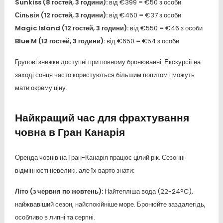
Sunkiss (8 гостей, 3 години):
від €399 = €50 з особи
Сільвія (12 гостей, 3 години):
від €450 = €37 з особи
Magic Island (12 гостей, 3 години):
від €550 = €46 з особи
Blue M (12 гостей, 3 години):
від €650 = €54 з особи
Групові знижки доступні при повному бронюванні. Екскурсії на
заході сонця часто користуються більшим попитом і можуть
мати окрему ціну.
Найкращий час для фрахтування
човна в Гран Канарія
Оренда човнів на Гран-Канарія працює цілий рік. Сезонні
відмінності невеликі, але їх варто знати:
Літо (з червня по жовтень):
Найтепліша вода (22-24°C),
найжвавіший сезон, найспокійніше море. Бронюйте заздалегідь,
особливо в липні та серпні.