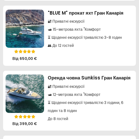
"BLUE M" прокат яхт Гран Канарія
🔐 Приватні екскурсії
🛥️ 15-метрова яхта "Комфорт
⏳ Щоденні екскурсії тривалістю 3-8 годин
👥 До 12 гостей
Оцінено в
5.00
з 5
Від
650,00
€
Оренда човна Sunkiss Гран Канарія
🔐 Приватні екскурсії
🛥️ 12-метрова яхта "Комфорт
⏳ Щоденні екскурсії тривалістю 3 години, 6
годин та 8 годин
До 8 гостей
Оцінено в
5.00
з 5
Від
399,00
€