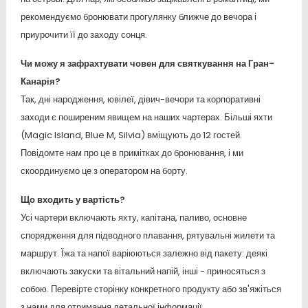
рекомендуємо бронювати прогулянку ближче до вечора і
приурочити її до заходу сонця.
Чи можу я зафрахтувати човен для святкування на Гран-
Канарія?
Так, дні народження, ювілеї, дівич-вечори та корпоративні
заходи є поширеним явищем на наших чартерах. Більші яхти
(Magic Island, Blue M, Silvia) вміщують до 12 гостей.
Повідомте нам про це в примітках до бронювання, і ми
скоординуємо це з оператором на борту.
Що входить у вартість?
Усі чартери включають яхту, капітана, паливо, основне
спорядження для підводного плавання, рятувальні жилети та
маршрут. Їжа та напої варіюються залежно від пакету: деякі
включають закуски та вітальний напій, інші - приносяться з
собою. Перевірте сторінку конкретного продукту або зв'яжіться
з нами для отримання детальної інформації.