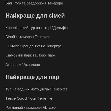
Баггі-тур та бездоріжжя Тенеріфе
Найкраще для сімей
Королівський тур на катері "Дельфін
Білий катамаран Тенеріфе
Gulliver: Оренда яхт на Тенеріфе
Сіамський парк та Лоро-парк
Аквапарк "Акваленд
Найкраще для пар
Тур на водних мотоциклах Тенеріфе
Teide Quad Tour Tenerife
Розкішний катамаран Abrazo