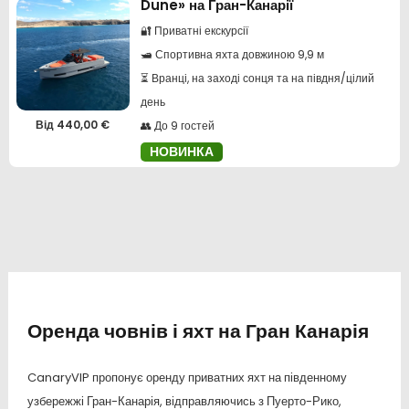
Dune» на Гран-Канарії
🔐 Приватні екскурсії
🛥️ Спортивна яхта довжиною 9,9 м
⏳ Вранці, на заході сонця та на півдня/цілий
день
Від
440,00
€
👥 До 9 гостей
НОВИНКА
Оренда човнів і яхт на Гран Канарія
CanaryVIP пропонує оренду приватних яхт на південному
узбережжі Гран-Канарія, відправляючись з Пуерто-Рико,