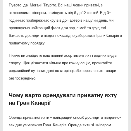
Пуерто-де-Моган і Тауріто. Всі наші човни приватні, з
включеним шкіпером, і вміщують від 8 до 12 гостей. Від 3-
годинних прибережних круїзів до чартерів на цілий день, ми
пропонуємо найкращий флот для пар, сімей та груп, які
бажають дослідити південно-західне узбережжя Гран-Канарія в
приватному порядку.
Нижче ви знайдете наш повний асортимент яхт і водних видів
спорту. Щоб дізнатися більше про кожну опцію, прочитайте
редакційний путівник далі по сторінці або перегляньте товари
безпосередньо.
Чому варто орендувати приватну яхту
на Гран Канарії
Оренда приватної яхти - найкращий спосіб дослідити південно-
західне узбережжя Гран-Канарія. Оренда яхти зі шкіпером