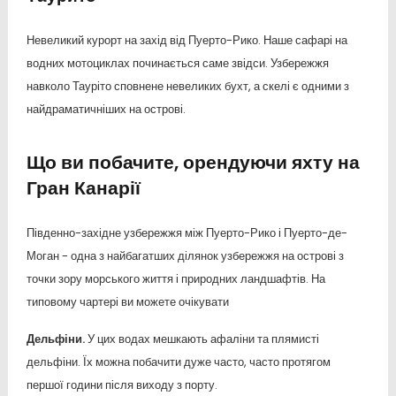
Невеликий курорт на захід від Пуерто-Рико. Наше сафарі на
водних мотоциклах починається саме звідси. Узбережжя
навколо Тауріто сповнене невеликих бухт, а скелі є одними з
найдраматичніших на острові.
Що ви побачите, орендуючи яхту на
Гран Канарії
Південно-західне узбережжя між Пуерто-Рико і Пуерто-де-
Моган - одна з найбагатших ділянок узбережжя на острові з
точки зору морського життя і природних ландшафтів. На
типовому чартері ви можете очікувати
Дельфіни.
У цих водах мешкають афаліни та плямисті
дельфіни. Їх можна побачити дуже часто, часто протягом
першої години після виходу з порту.