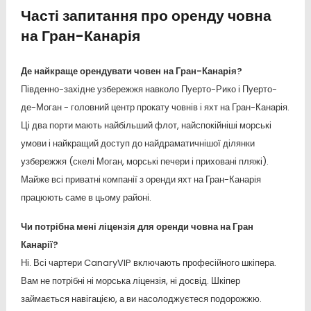
Часті запитання про оренду човна
на Гран-Канарія
Де найкраще орендувати човен на Гран-Канарія?
Південно-західне узбережжя навколо Пуерто-Рико і Пуерто-
де-Моган - головний центр прокату човнів і яхт на Гран-Канарія.
Ці два порти мають найбільший флот, найспокійніші морські
умови і найкращий доступ до найдраматичнішої ділянки
узбережжя (скелі Моган, морські печери і приховані пляжі).
Майже всі приватні компанії з оренди яхт на Гран-Канарія
працюють саме в цьому районі.
Чи потрібна мені ліцензія для оренди човна на Гран
Канарії?
Ні. Всі чартери CanaryVIP включають професійного шкіпера.
Вам не потрібні ні морська ліцензія, ні досвід. Шкіпер
займається навігацією, а ви насолоджуєтеся подорожжю.