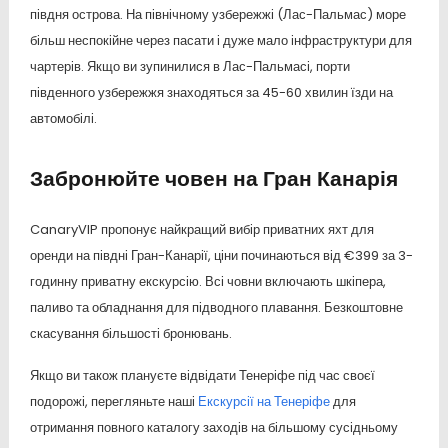
півдня острова. На північному узбережжі (Лас-Пальмас) море
більш неспокійне через пасати і дуже мало інфраструктури для
чартерів. Якщо ви зупинилися в Лас-Пальмасі, порти
південного узбережжя знаходяться за 45-60 хвилин їзди на
автомобілі.
Забронюйте човен на Гран Канарія
CanaryVIP пропонує найкращий вибір приватних яхт для
оренди на півдні Гран-Канарії, ціни починаються від €399 за 3-
годинну приватну екскурсію. Всі човни включають шкіпера,
паливо та обладнання для підводного плавання. Безкоштовне
скасування більшості бронювань.
Якщо ви також плануєте відвідати Тенеріфе під час своєї
подорожі, перегляньте наші
Екскурсії на Тенеріфе
для
отримання повного каталогу заходів на більшому сусідньому