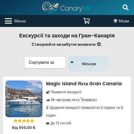
Меню
🌍 Мови
Екскурсії та заходи на Гран-Канарія
Створюйте незабутні моменти 😍.
Фільтри
Magic Island Яхта Gran Canaria
🔐 Приватні екскурсії
🛥️ 18-метрова яхта "Комфорт
⏳ Щоденні екскурсії тривалістю 3 години та 5
годин
👥 До 12 гостей
Оцінено в
5.00
з 5
Від
550,00
€