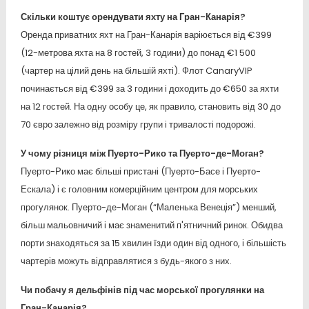
Скільки коштує орендувати яхту на Гран-Канарія?
Оренда приватних яхт на Гран-Канарія варіюється від €399
(12-метрова яхта на 8 гостей, 3 години) до понад €1 500
(чартер на цілий день на більшій яхті). Флот CanaryVIP
починається від €399 за 3 години і доходить до €650 за яхти
на 12 гостей. На одну особу це, як правило, становить від 30 до
70 євро залежно від розміру групи і тривалості подорожі.
У чому різниця між Пуерто-Рико та Пуерто-де-Моган?
Пуерто-Рико має більші пристані (Пуерто-Басе і Пуерто-
Ескала) і є головним комерційним центром для морських
прогулянок. Пуерто-де-Моган (“Маленька Венеція”) менший,
більш мальовничий і має знаменитий п'ятничний ринок. Обидва
порти знаходяться за 15 хвилин їзди один від одного, і більшість
чартерів можуть відправлятися з будь-якого з них.
Чи побачу я дельфінів під час морської прогулянки на
Гран-Канарія?