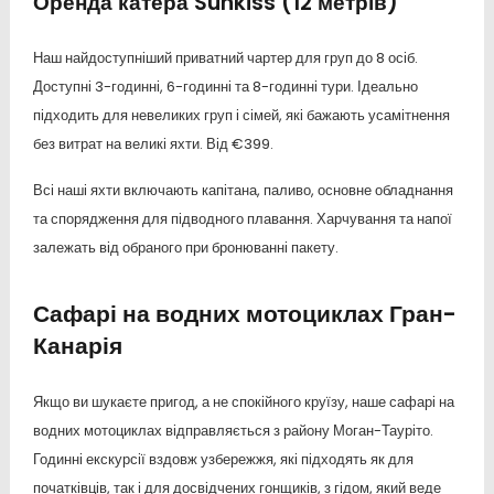
Оренда катера Sunkiss (12 метрів)
Наш найдоступніший приватний чартер для груп до 8 осіб.
Доступні 3-годинні, 6-годинні та 8-годинні тури. Ідеально
підходить для невеликих груп і сімей, які бажають усамітнення
без витрат на великі яхти. Від €399.
Всі наші яхти включають капітана, паливо, основне обладнання
та спорядження для підводного плавання. Харчування та напої
залежать від обраного при бронюванні пакету.
Сафарі на водних мотоциклах Гран-
Канарія
Якщо ви шукаєте пригод, а не спокійного круїзу, наше сафарі на
водних мотоциклах відправляється з району Моган-Тауріто.
Годинні екскурсії вздовж узбережжя, які підходять як для
початківців, так і для досвідчених гонщиків, з гідом, який веде