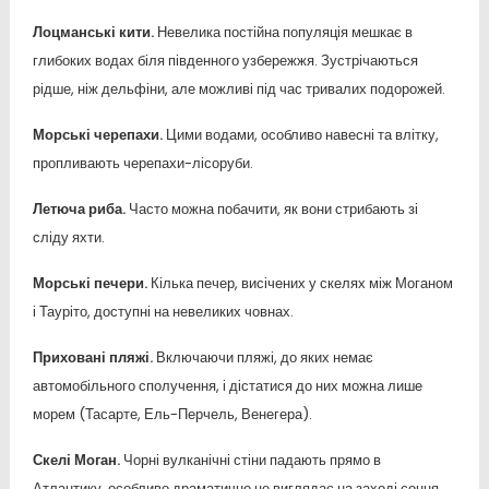
Лоцманські кити.
Невелика постійна популяція мешкає в
глибоких водах біля південного узбережжя. Зустрічаються
рідше, ніж дельфіни, але можливі під час тривалих подорожей.
Морські черепахи.
Цими водами, особливо навесні та влітку,
пропливають черепахи-лісоруби.
Летюча риба.
Часто можна побачити, як вони стрибають зі
сліду яхти.
Морські печери.
Кілька печер, висічених у скелях між Моганом
і Тауріто, доступні на невеликих човнах.
Приховані пляжі.
Включаючи пляжі, до яких немає
автомобільного сполучення, і дістатися до них можна лише
морем (Тасарте, Ель-Перчель, Венегера).
Скелі Моган.
Чорні вулканічні стіни падають прямо в
Атлантику, особливо драматично це виглядає на заході сонця.