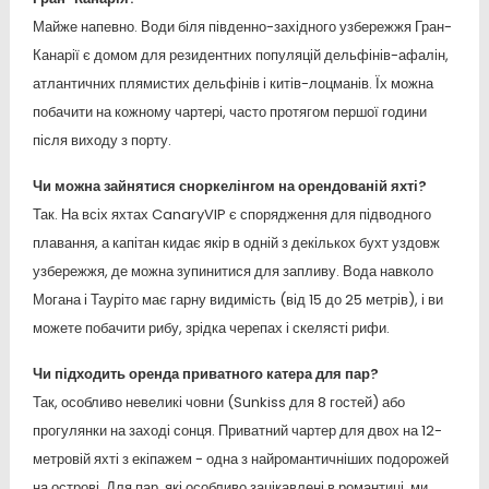
Майже напевно. Води біля південно-західного узбережжя Гран-
Канарії є домом для резидентних популяцій дельфінів-афалін,
атлантичних плямистих дельфінів і китів-лоцманів. Їх можна
побачити на кожному чартері, часто протягом першої години
після виходу з порту.
Чи можна зайнятися сноркелінгом на орендованій яхті?
Так. На всіх яхтах CanaryVIP є спорядження для підводного
плавання, а капітан кидає якір в одній з декількох бухт уздовж
узбережжя, де можна зупинитися для запливу. Вода навколо
Могана і Тауріто має гарну видимість (від 15 до 25 метрів), і ви
можете побачити рибу, зрідка черепах і скелясті рифи.
Чи підходить оренда приватного катера для пар?
Так, особливо невеликі човни (Sunkiss для 8 гостей) або
прогулянки на заході сонця. Приватний чартер для двох на 12-
метровій яхті з екіпажем - одна з найромантичніших подорожей
на острові. Для пар, які особливо зацікавлені в романтиці, ми