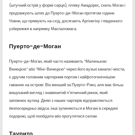
(штучний острів у формі серця), пляжу Амадорес, скель Моган і
продовжують шлях до Пуерто-де-Моган протягом години.
Човни, що прямують на схід, досягають Аргінегіну і південного
узбережжя в напрямку Маспаломаса.
Пуерто-де-Моган
Пуерто-де-Моган, який часто називають “Маленькою
Венецією” або “Міні-Венецією” через його вузькі канали і мости,
є другим головним чартерним портом і найфотогенічнішою
гаванню на острові. Він менший за Пуерто-Рико, але має більш
вишуканий вигляд і знаменитий п'ятничний ринок, який
заповнює вулиці. Деякі з наших чартерів відправляються
безпосередньо звідси, інші зупиняються в Могані в середині
подорожі, щоб пообідати або прогулятися селом.
Таурито