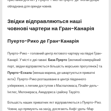
обладнана для оренди човнів.
Звідки відправляються наші
човнові чартери на Гран-Канарія
Пуерто-Рико де Гран-Канарія
Пуерто-Рико - головний центр яхтового чартеру на півдні Гран-
Канарії. У місті є дві гавані:
База Пуерто
(великий комерційний
порт, звідки відправляється більшість морських прогулянок) та
Пуерто-Ескала
(менша марина, де швартуються приватні
яхти). Пуерто-Рико розташоване в центрі південного
узбережжя, з легким доступом з Маспаломаса, Плайя-дель-
Інглес, Мелонераса, Амадореса і району Тауріто.
Більшість наших приватних яхт відправляються з Пуерто-Ріко.
Човни, що прямують на захід, досягають Анфі-дель-Мар