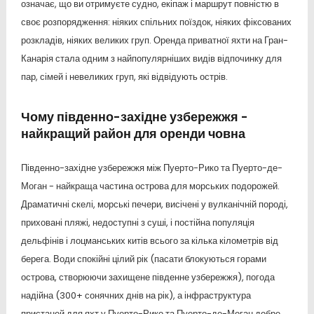
означає, що ви отримуєте судно, екіпаж і маршрут повністю в
своє розпорядження: ніяких спільних поїздок, ніяких фіксованих
розкладів, ніяких великих груп. Оренда приватної яхти на Гран-
Канарія стала одним з найпопулярніших видів відпочинку для
пар, сімей і невеликих груп, які відвідують острів.
Чому південно-західне узбережжя -
найкращий район для оренди човна
Південно-західне узбережжя між Пуерто-Рико та Пуерто-де-
Моган - найкраща частина острова для морських подорожей.
Драматичні скелі, морські печери, висічені у вулканічній породі,
приховані пляжі, недоступні з суші, і постійна популяція
дельфінів і лоцманських китів всього за кілька кілометрів від
берега. Води спокійні цілий рік (пасати блокуються горами
острова, створюючи захищене південне узбережжя), погода
надійна (300+ сонячних днів на рік), а інфраструктура
пристаней для яхт у Пуерто-Рико та Пуерто-де-Моган добре