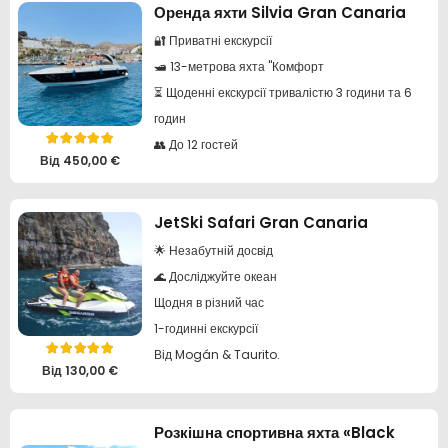
Оренда яхти Silvia Gran Canaria
🔐 Приватні екскурсії
🛥️ 13-метрова яхта "Комфорт
⏳ Щоденні екскурсії тривалістю 3 години та 6
годин
👥 До 12 гостей
Оцінено в
5.00
з 5
Від
450,00
€
JetSki Safari Gran Canaria
🌟 Незабутній досвід
🌊 Досліджуйте океан
Щодня в різний час
1-годинні екскурсії
Від Mogán & Taurito.
Оцінено в
5.00
з 5
Від
130,00
€
Розкішна спортивна яхта «Black