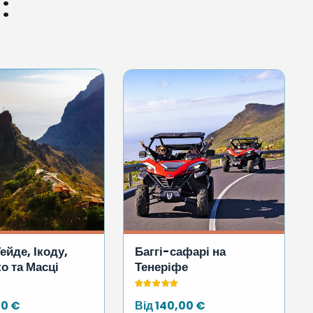
:
Баггі-сафарі на
ейде, Ікоду,
Тенеріфе
о та Масці
Оцінено в
5.00
з 5
в
5.00
з 5
Від
140,00
€
00
€