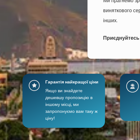
Ми прагнемо зр
виняткового сер
інших.
Приєднуйтесь д
Гарантія найкращої ціни
Якщо ви знайдете
дешевшу пропозицію в
іншому місці, ми
запропонуємо вам таку ж
ціну!