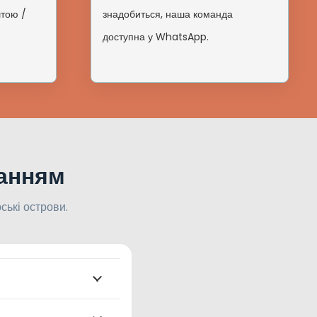
штою /
знадобиться, наша команда
доступна у WhatsApp.
ванням
ькі острови.