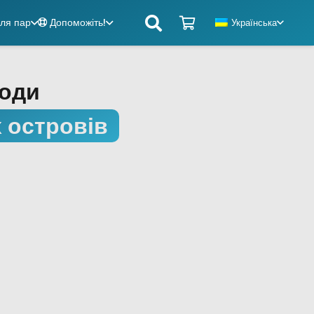
ля пар
Допоможіть!
Українська
ходи
 островів
Веселі пригоди
Нічні шоу