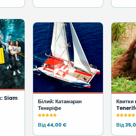
ціна:
0 €.
80,00 €.
х: Siam
Білий: Катамаран
Квитки 
Тенеріфе
Tenerif
Оцінено в
4.95
з 5
Оцінено 
Від
44,00
€
Від
35,