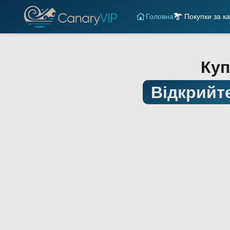
Головна
Покупки за к
Куп
Відкрийт
Екскурсії на човнах
Т
Водні види спорту
О