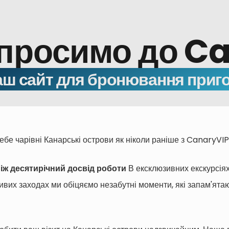
просимо до C
ш сайт для бронювання приг
ебе чарівні Канарські острови як ніколи раніше з CanaryVIP
іж десятирічний досвід роботи
В ексклюзивних екскурсія
ивих заходах ми обіцяємо незабутні моменти, які запам'ята