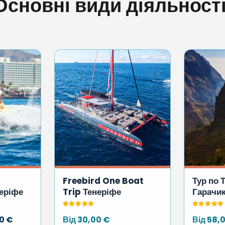
Основні види діяльності
Freebird One Boat
Тур по Т
еріфе
Trip Тенеріфе
Гарачик
Оцінено в
5.00
з 5
Оцінено 
інальна
Поточна
00
€
Від
30,00
€
Від
58,