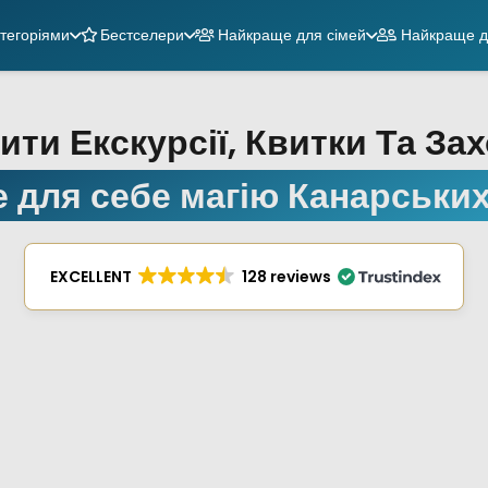
атегоріями
Бестселери
Найкраще для сімей
Найкраще д
ити Екскурсії, Квитки Та За
е для себе магію Канарських
EXCELLENT
128 reviews
ематичні парки
JetSki Tours
ренда човнів
Екскурсії з гідом