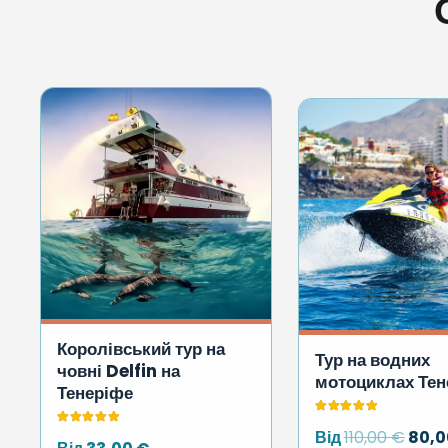
Королівський тур на
Тур на водних
човні Delfin на
мотоциклах Тен
Тенеріфе
Оцінено в
4.98
з 5
Оцінено в
5.00
з 5
Ориг
Від
110,00
€
80,