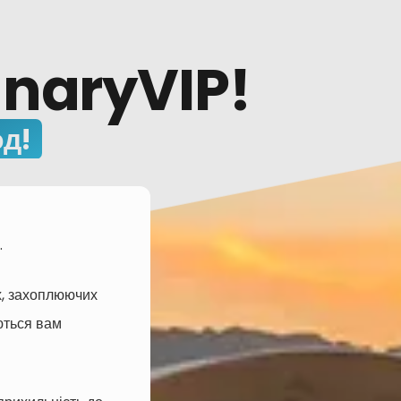
anaryVIP!
од!
.
х, захоплюючих
ються вам