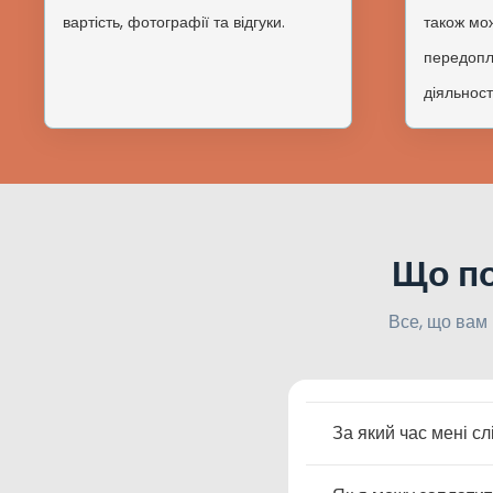
вартість, фотографії та відгуки.
також мо
передопла
діяльності
Що по
Все, що вам
За який час мені с