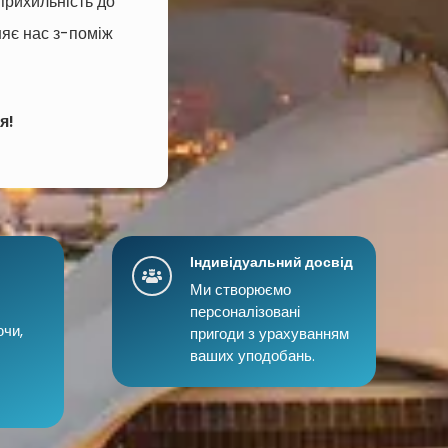
прихильність до
няє нас з-поміж
я!
Індивідуальний досвід
Ми створюємо
персоналізовані
ючи,
пригоди з урахуванням
ваших уподобань.