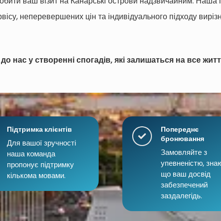
обити ваш візит на Канарські острови надзвичайним. Наша 
вісу, неперевершених цін та індивідуального підходу виріз
о нас у створенні спогадів, які залишаться на все житт
Підтримка клієнтів
Попереднє
бронювання
Для вашої зручності
Замовляйте з
наша команда
упевненістю, зна
пропонує підтримку
що ваш досвід
кількома мовами.
забезпечений
заздалегідь.