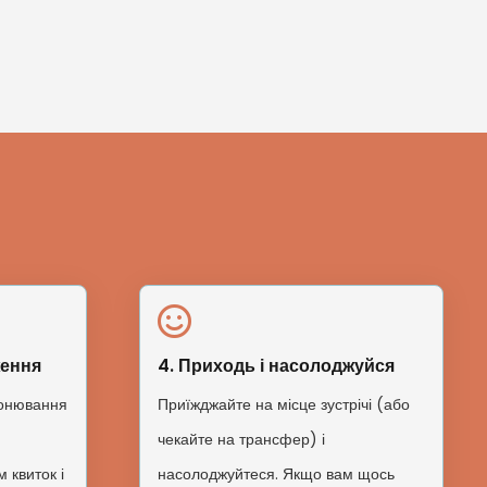
83,00 €.
63,00 €.
ження
4. Приходь і насолоджуйся
ронювання
Приїжджайте на місце зустрічі (або
чекайте на трансфер) і
 квиток і
насолоджуйтеся. Якщо вам щось