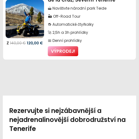
🗻 Navštivte národní park Teide
🏜️ Off-Road Tour
🔂 Automatické čtyřkolky
🚀 2,5h a 3h prohlídky
📅 Denní prohlídky
Původní
Aktuální
Z
140,00
€
120,00
€
VÝPRODEJ!
cena
cena
byla:
je:
140,00 €.
120,00 €.
Rezervujte si nejzábavnější a
nejadrenalinovější dobrodružství na
Tenerife