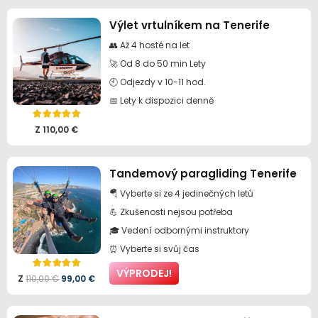
Výlet vrtulníkem na Tenerife
👥 Až 4 hosté na let
🚀 Od 8 do 50 min Lety
🕙 Odjezdy v 10-11 hod.
📅 Lety k dispozici denně
Hodnocení
5.00
z 5
Z
110,00
€
Tandemový paragliding Tenerife
🪂 Vyberte si ze 4 jedinečných letů
💪 Zkušenosti nejsou potřeba
🎓 Vedení odbornými instruktory
⏰ Vyberte si svůj čas
Hodnocení
5.00
z 5
VÝPRODEJ!
Původní
Aktuální
Z
110,00
€
99,00
€
cena
cena