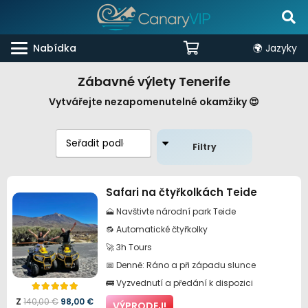
Nabídka
🌍 Jazyky
Zábavné výlety Tenerife
Vytvářejte nezapomenutelné okamžiky 😍
Filtry
Safari na čtyřkolkách Teide
🗻 Navštivte národní park Teide
🔂 Automatické čtyřkolky
🚀 3h Tours
📅 Denně: Ráno a při západu slunce
🚌 Vyzvednutí a předání k dispozici
Hodnocení
5.00
z 5
Původní
Aktuální
Z
140,00
€
98,00
€
VÝPRODEJ!