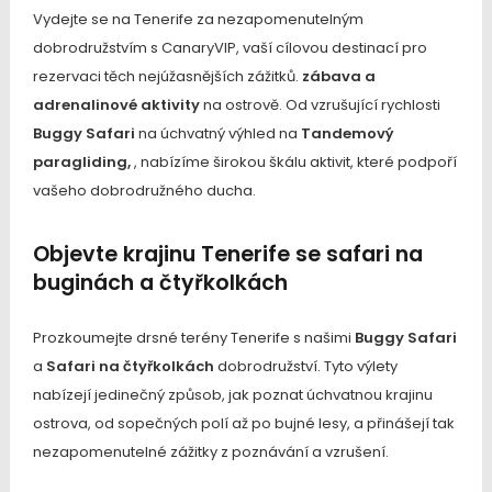
Vydejte se na Tenerife za nezapomenutelným
dobrodružstvím s CanaryVIP, vaší cílovou destinací pro
rezervaci těch nejúžasnějších zážitků.
zábava a
adrenalinové aktivity
na ostrově. Od vzrušující rychlosti
Buggy Safari
na úchvatný výhled na
Tandemový
paragliding,
, nabízíme širokou škálu aktivit, které podpoří
vašeho dobrodružného ducha.
Objevte krajinu Tenerife se safari na
buginách a čtyřkolkách
Prozkoumejte drsné terény Tenerife s našimi
Buggy Safari
a
Safari na čtyřkolkách
dobrodružství. Tyto výlety
nabízejí jedinečný způsob, jak poznat úchvatnou krajinu
ostrova, od sopečných polí až po bujné lesy, a přinášejí tak
nezapomenutelné zážitky z poznávání a vzrušení.