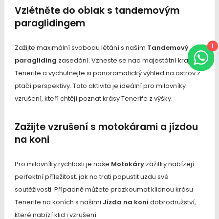
Vzlétněte do oblak s tandemovým
paraglidingem
1
Zažijte maximální svobodu létání s naším
Tandemový
paragliding
zasedání. Vzneste se nad majestátní krajinou
Tenerife a vychutnejte si panoramatický výhled na ostrov z
ptačí perspektivy. Tato aktivita je ideální pro milovníky
vzrušení, kteří chtějí poznat krásy Tenerife z výšky.
Zažijte vzrušení s motokárami a jízdou
na koni
Pro milovníky rychlosti je naše
Motokáry
zážitky nabízejí
perfektní příležitost, jak na trati popustit uzdu své
soutěživosti. Případně můžete prozkoumat klidnou krásu
Tenerife na koních s našimi
Jízda na koni
dobrodružství,
které nabízí klid i vzrušení.