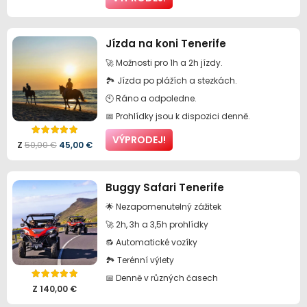
cena
cena
byla:
je:
Jízda na koni Tenerife
140,00 €.
98,00 €.
🚀 Možnosti pro 1h a 2h jízdy.
🏞️ Jízda po plážích a stezkách.
🕙 Ráno a odpoledne.
📅 Prohlídky jsou k dispozici denně.
Hodnocení
5.00
z 5
VÝPRODEJ!
Původní
Aktuální
Z
50,00
€
45,00
€
cena
cena
Buggy Safari Tenerife
byla:
je:
🌟 Nezapomenutelný zážitek
50,00 €.
45,00 €.
🚀 2h, 3h a 3,5h prohlídky
🔂 Automatické vozíky
🏞️ Terénní výlety
📅 Denně v různých časech
Hodnocení
5.00
z 5
Z
140,00
€