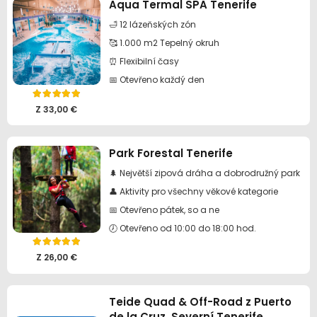
Aqua Termal SPA Tenerife
byla:
je:
🛁 12 lázeňských zón
110,00 €.
99,00 €.
🥰 1.000 m2 Tepelný okruh
⏰ Flexibilní časy
📅 Otevřeno každý den
Hodnocení
5.00
z 5
Z
33,00
€
Park Forestal Tenerife
🌲 Největší zipová dráha a dobrodružný park
👤 Aktivity pro všechny věkové kategorie
📅 Otevřeno pátek, so a ne
🕖 Otevřeno od 10:00 do 18:00 hod.
Hodnocení
5.00
z 5
Z
26,00
€
Teide Quad & Off-Road z Puerto
de la Cruz, Severní Tenerife