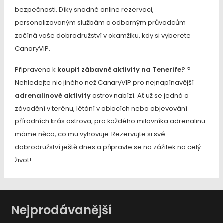
bezpečnosti. Díky snadné online rezervaci,
personalizovaným službám a odborným průvodcům
začíná vaše dobrodružství v okamžiku, kdy si vyberete
CanaryVIP.
Připraveno k
koupit zábavné aktivity na Tenerife?
?
Nehledejte nic jiného než CanaryVIP pro nejnapínavější
adrenalinové aktivity
ostrov nabízí. Ať už se jedná o
závodění v terénu, létání v oblacích nebo objevování
přírodních krás ostrova, pro každého milovníka adrenalinu
máme něco, co mu vyhovuje. Rezervujte si své
dobrodružství ještě dnes a připravte se na zážitek na celý
život!
Nejprodávanější