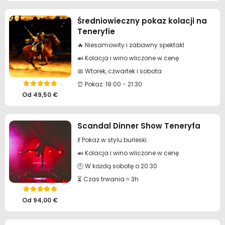
Średniowieczny pokaz kolacji na
Teneryfie
🔥 Niesamowity i zabawny spektakl
🍛 Kolacja i wino wliczone w cenę
📅 Wtorek, czwartek i sobota
⏰ Pokaz: 19:00 - 21:30
Oceniono
5.00
na 5
Od
49,50
€
Scandal Dinner Show Teneryfa
💃 Pokaz w stylu burleski
🍛 Kolacja i wino wliczone w cenę
🕙 W każdą sobotę o 20:30
⏳ Czas trwania ≈ 3h
Oceniono
5.00
na 5
Od
94,00
€