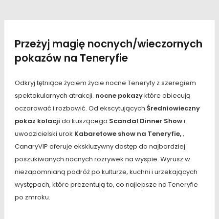
Przeżyj magię nocnych/wieczornych
pokazów na Teneryfie
Odkryj tętniące życiem życie nocne Teneryfy z szeregiem
spektakularnych atrakcji.
nocne pokazy
które obiecują
oczarować i rozbawić. Od ekscytujących
Średniowieczny
pokaz kolacji
do kuszącego
Scandal Dinner Show
i
uwodzicielski urok
Kabaretowe show na Teneryfie,
,
CanaryVIP oferuje ekskluzywny dostęp do najbardziej
poszukiwanych nocnych rozrywek na wyspie. Wyrusz w
niezapomnianą podróż po kulturze, kuchni i urzekających
występach, które prezentują to, co najlepsze na Teneryfie
po zmroku.