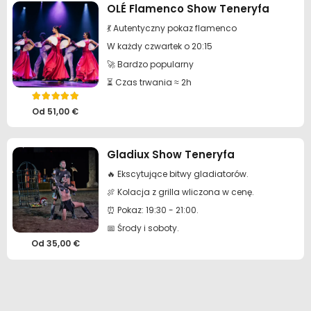
OLÉ Flamenco Show Teneryfa
💃 Autentyczny pokaz flamenco
W każdy czwartek o 20:15
🚀 Bardzo popularny
⏳ Czas trwania ≈ 2h
Oceniono
5.00
na 5
Od
51,00
€
Gladiux Show Teneryfa
🔥 Ekscytujące bitwy gladiatorów.
🍖 Kolacja z grilla wliczona w cenę.
⏰ Pokaz: 19:30 - 21:00.
📅 Środy i soboty.
Od
35,00
€