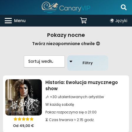
Menu
🌍 Języki
Pokazy nocne
Twórz niezapomniane chwile 😍
Filtry
Historia: Ewolucja muzycznego
show
🎶 +30 utalentowanych artystów
W każdą sobotę
Pokaz rozpoczyna się o 21:00
⏳ Czas trwania ≈ 2:15 godz.
Oceniono
5.00
na 5
Od
49,00
€