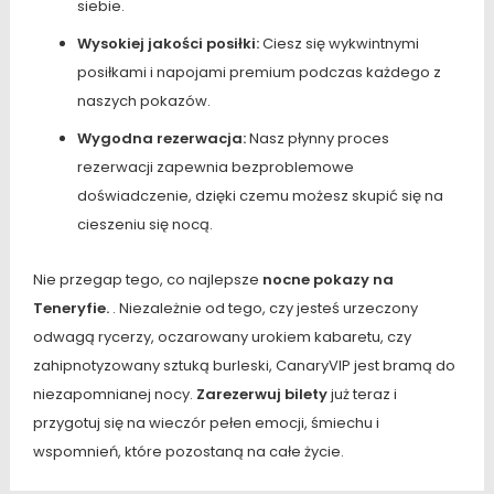
siebie.
Wysokiej jakości posiłki:
Ciesz się wykwintnymi
posiłkami i napojami premium podczas każdego z
naszych pokazów.
Wygodna rezerwacja:
Nasz płynny proces
rezerwacji zapewnia bezproblemowe
doświadczenie, dzięki czemu możesz skupić się na
cieszeniu się nocą.
Nie przegap tego, co najlepsze
nocne pokazy na
Teneryfie.
. Niezależnie od tego, czy jesteś urzeczony
odwagą rycerzy, oczarowany urokiem kabaretu, czy
zahipnotyzowany sztuką burleski, CanaryVIP jest bramą do
niezapomnianej nocy.
Zarezerwuj bilety
już teraz i
przygotuj się na wieczór pełen emocji, śmiechu i
wspomnień, które pozostaną na całe życie.