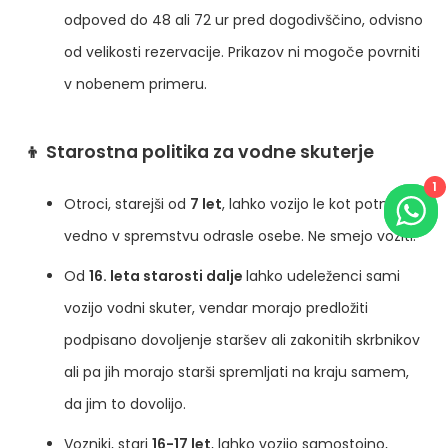
odpoved do 48 ali 72 ur pred dogodivščino, odvisno
od velikosti rezervacije.
Prikazov ni mogoče povrniti
v nobenem primeru.
👦 Starostna politika za vodne skuterje
1
Otroci, starejši od
7 let
, lahko vozijo le kot potniki,
vedno v spremstvu odrasle osebe. Ne smejo voziti.
Od
16. leta starosti dalje
lahko udeleženci sami
vozijo vodni skuter, vendar morajo predložiti
podpisano dovoljenje staršev ali zakonitih skrbnikov
ali pa jih morajo starši spremljati na kraju samem,
da jim to dovolijo.
Vozniki, stari
16-17 let
, lahko vozijo samostojno,