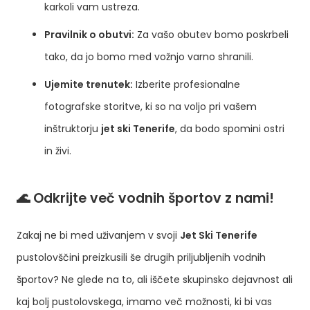
karkoli vam ustreza.
Pravilnik o obutvi:
Za vašo obutev bomo poskrbeli
tako, da jo bomo med vožnjo varno shranili.
Ujemite trenutek:
Izberite profesionalne
fotografske storitve, ki so na voljo pri vašem
inštruktorju
jet ski Tenerife
, da bodo spomini ostri
in živi.
🌊 Odkrijte več vodnih športov z nami!
Zakaj ne bi med uživanjem v svoji
Jet Ski Tenerife
pustolovščini preizkusili še drugih priljubljenih vodnih
športov? Ne glede na to, ali iščete skupinsko dejavnost ali
kaj bolj pustolovskega, imamo več možnosti, ki bi vas