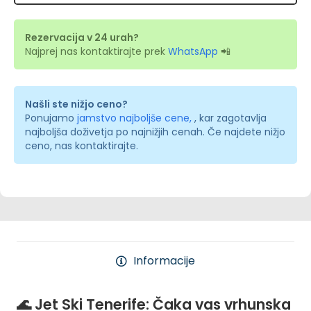
Rezervacija v 24 urah?
Najprej nas kontaktirajte prek
WhatsApp
📲
Našli ste nižjo ceno?
Ponujamo
jamstvo najboljše cene,
, kar zagotavlja
najboljša doživetja po najnižjih cenah. Če najdete nižjo
ceno, nas kontaktirajte.
Informacije
🌊 Jet Ski Tenerife: Čaka vas vrhunska