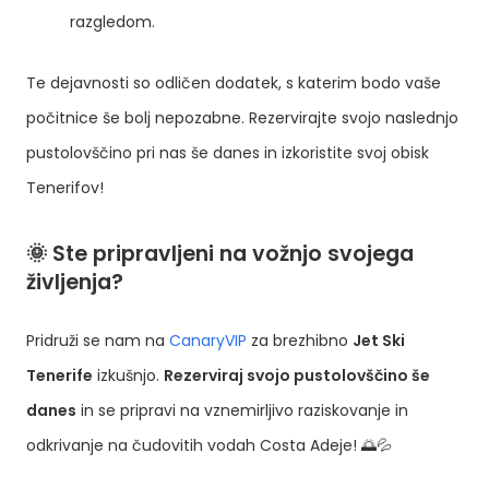
razgledom.
Te dejavnosti so odličen dodatek, s katerim bodo vaše
počitnice še bolj nepozabne. Rezervirajte svojo naslednjo
pustolovščino pri nas še danes in izkoristite svoj obisk
Tenerifov!
🌞 Ste pripravljeni na vožnjo svojega
življenja?
Pridruži se nam na
CanaryVIP
za brezhibno
Jet Ski
Tenerife
izkušnjo.
Rezerviraj svojo pustolovščino še
danes
in se pripravi na vznemirljivo raziskovanje in
odkrivanje na čudovitih vodah Costa Adeje! 🌅💦