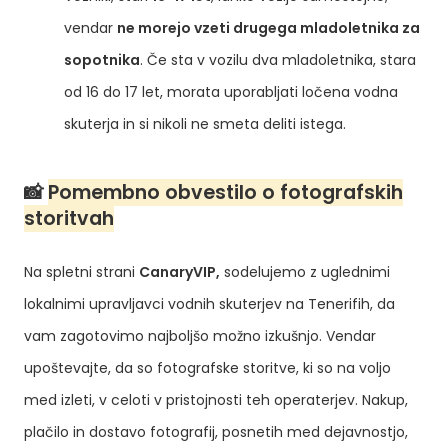
vendar
ne morejo vzeti drugega mladoletnika za
sopotnika
. Če sta v vozilu dva mladoletnika, stara
od 16 do 17 let, morata uporabljati ločena vodna
skuterja in si nikoli ne smeta deliti istega.
📸
Pomembno obvestilo o fotografskih
storitvah
Na spletni strani
CanaryVIP,
sodelujemo z uglednimi
lokalnimi upravljavci vodnih skuterjev na Tenerifih, da
vam zagotovimo najboljšo možno izkušnjo. Vendar
upoštevajte, da so fotografske storitve, ki so na voljo
med izleti, v celoti v pristojnosti teh operaterjev. Nakup,
plačilo in dostavo fotografij, posnetih med dejavnostjo,