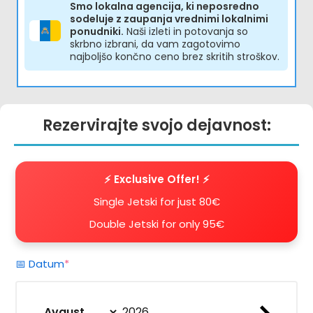
Smo lokalna agencija, ki neposredno
sodeluje z zaupanja vrednimi lokalnimi
ponudniki.
Naši izleti in potovanja so
skrbno izbrani, da vam zagotovimo
najboljšo končno ceno brez skritih stroškov.
Rezervirajte svojo dejavnost:
⚡️ Exclusive Offer! ⚡️
Single Jetski for just 80€
Double Jetski for only 95€
(obvezno)
📅 Datum
*