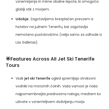
vznemirjenja in mirne obalne lepote, ki omogoča
globlji stik z morjem.
Udobje:
Zagotavljamo brezplačen prevzem iz
hotelov na južnem Tenerifu, kar zagotavlja
nemoteno pustolovščino (velja samo za odhode iz
Las Galletas).
🌟Features Across All Jet Ski Tenerife
Tours
Vsak
jet ski Tenerife
ogled spremljajo strokovni
vodniki na motornih čolnih. Vaša varnost je naša
najpomembnejša prednostna naloga, medtem ko
uživate v vznemirljivem doživljanju morja.