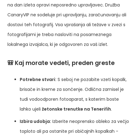
na dan izleta opravi neposredno upravljavec. Družba
CanaryVIP ne sodeluje pri upravljanju, zaračunavanju ali
dostavi teh fotografij. Vsa vprašanja ali težave v zvezi s
fotografijami je treba nasloviti na posameznega
lokalnega izvajalca, ki je odgovoren za vaš izlet.
🎒 Kaj morate vedeti, preden greste
Potrebne stvari:
S seboj ne pozabite vzeti kopalk,
brisače in kreme za sončenje. Odlična zamisel je
tudi vodoodporen fotoaparat, s katerim boste
lahko ujeli
žetonske trenutke na Tenerifih
.
Izbira udobja:
Izberite neoprensko obleko za večjo
toploto ali pa ostanite pri običajnih kopalkah -