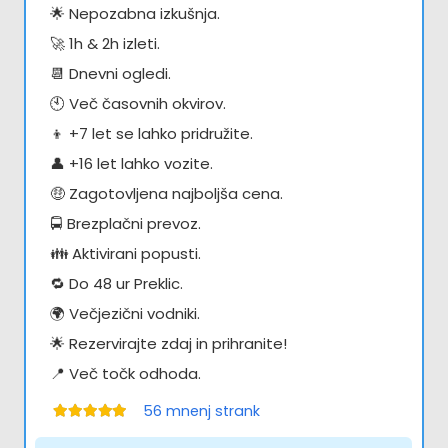
🌟 Nepozabna izkušnja.
🚀 1h & 2h izleti.
📆 Dnevni ogledi.
🕙 Več časovnih okvirov.
👦 +7 let se lahko pridružite.
👤 +16 let lahko vozite.
🤑 Zagotovljena najboljša cena.
🚍 Brezplačni prevoz.
👪 Aktivirani popusti.
🔁 Do 48 ur Preklic.
🌍 Večjezični vodniki.
🌟 Rezervirajte zdaj in prihranite!
📍 Več točk odhoda.
56
mnenj strank
Ocenjeno
4.98
od 5