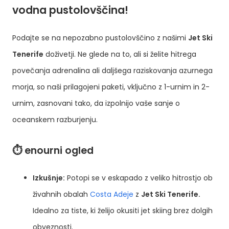
vodna pustolovščina!
Podajte se na nepozabno pustolovščino z našimi
Jet Ski
Tenerife
doživetji. Ne glede na to, ali si želite hitrega
povečanja adrenalina ali daljšega raziskovanja azurnega
morja, so naši prilagojeni paketi, vključno z 1-urnim in 2-
urnim, zasnovani tako, da izpolnijo vaše sanje o
oceanskem razburjenju.
⏱️ enourni ogled
Izkušnje:
Potopi se v eskapado z veliko hitrostjo ob
živahnih obalah
Costa Adeje
z
Jet Ski Tenerife.
Idealno za tiste, ki želijo okusiti jet skiing brez dolgih
obveznosti.