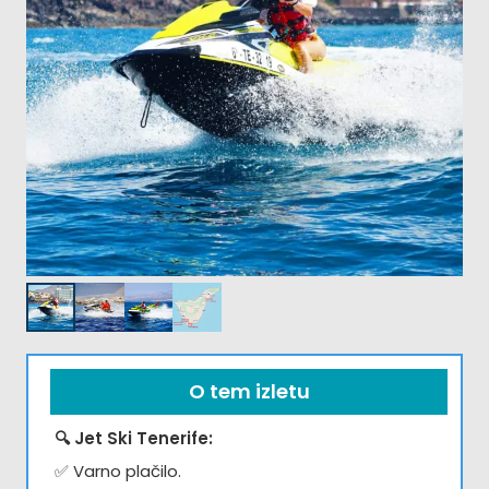
O tem izletu
🔍 Jet Ski Tenerife:
✅ Varno plačilo.