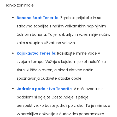
lahko zanimale:
Banana Boat Tenerife
: Zgrabite prijatelje in se
zabavno zapeljite z našim velikanskim napihljivim
čolnom banana. To je razburljiv in vznemirljiv način,
kako s skupino uživati na valovih.
Kajakaštvo Tenerife
: Raziskujte mirne vode v
svojem tempu. Vožnja s kajakom je kot nalašč za
tiste, ki iščejo miren, a hkrati aktiven način
spoznavanja čudovite otoške obale.
Jadralno padalstvo Tenerife
: V naši avanturi s
padalom si oglejte Costa Adeje iz ptičje
perspektive, ko boste jadrali po zraku. To je mirno, a
vznemirljivo doživetje s čudovitim panoramskim