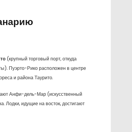
Канарию
рто
(крупный торговый порт, откуда
ты). Пуэрто-Рико расположен в центре
ореса и района Таурито.
игают Анфи-дель-Мар (искусственный
а. Лодки, идущие на восток, достигают