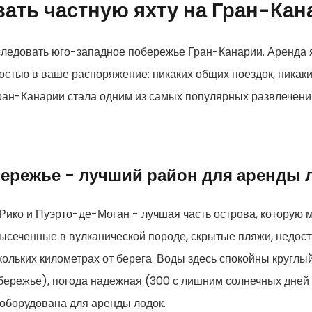
вать частную яхту на Гран-Кан
следовать юго-западное побережье Гран-Канарии. Аренда я
ностью в ваше распоряжение: никаких общих поездок, никак
ран-Канарии стала одним из самых популярных развлечений
ережье - лучший район для аренды 
ко и Пуэрто-де-Моган - лучшая часть острова, которую 
ысеченные в вулканической породе, скрытые пляжи, недост
ольких километрах от берега. Воды здесь спокойны круглы
ережье), погода надежная (300 с лишним солнечных дней в
оборудована для аренды лодок.