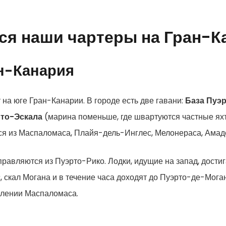
ся наши чартеры на Гран-
н-Канария
 на юге Гран-Канарии. В городе есть две гавани:
База Пуэ
то-Эскала
(марина поменьше, где швартуются частные ях
ься из Маспаломаса, Плайя-дель-Инглес, Мелонераса, Амад
равляются из Пуэрто-Рико. Лодки, идущие на запад, дост
 скал Могана и в течение часа доходят до Пуэрто-де-Моган
влении Маспаломаса.