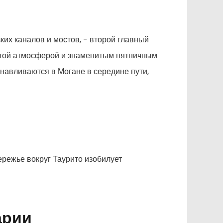
их каналов и мостов, - второй главный
гатой атмосферой и знаменитым пятничным
навливаются в Могане в середине пути,
ережье вокруг Таурито изобилует
арии