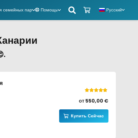
я семейных пар
Помощь
Русский
Канарии
.
я
Оценка
5.00
из 5
от
550,00
€
Купить Сейчас