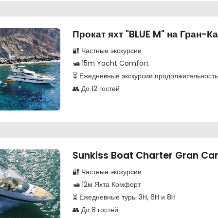
Прокат яхт "BLUE M" на Гран-К
🔐 Частные экскурсии
🛥️ 15m Yacht Comfort
⏳ Ежедневные экскурсии продолжительность
👥 До 12 гостей
Sunkiss Boat Charter Gran Ca
🔐 Частные экскурсии
🛥️ 12м Яхта Комфорт
⏳ Ежедневные туры 3H, 6H и 8H
👥 До 8 гостей