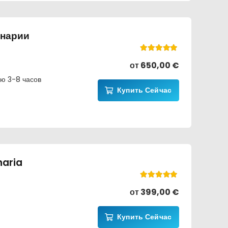
анарии
Оценка
5.00
из 5
от
650,00
€
ю 3-8 часов
Купить Сейчас
naria
Оценка
5.00
из 5
от
399,00
€
Купить Сейчас