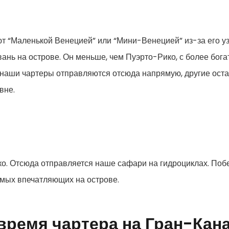
т “Маленькой Венецией” или “Мини-Венецией” из-за его узк
вань на острове. Он меньше, чем Пуэрто-Рико, с более бо
аши чартеры отправляются отсюда напрямую, другие оста
вне.
ко. Отсюда отправляется наше сафари на гидроциклах. Поб
амых впечатляющих на острове.
 время чартера на Гран-Кан