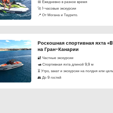
📅 Ежедневно в разное время
🚀 1-часовые экскурсии
📍 От Могана и Таурито.
Роскошная спортивная яхта «B
на Гран-Канарии
🔐 Частные экскурсии
🛥️ Спортивная яхта длиной 9,9 м
⏳ Утро, закат и экскурсии на полдня или цел
👥 До 9 гостей