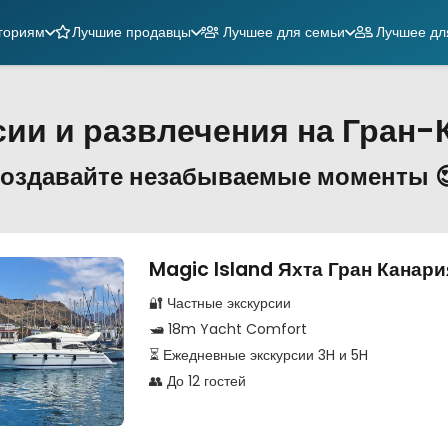
гориям
Лучшие продавцы
Лучшее для семьи
Лучшее дл
сии и развлечения на Гран-
оздавайте незабываемые моменты 
Magic Island Яхта Гран Канари
🔐 Частные экскурсии
🛥️ 18m Yacht Comfort
⏳ Ежедневные экскурсии 3H и 5H
👥 До 12 гостей