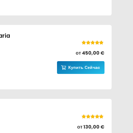
aria
Оценка
5.00
из 5
от
450,00
€
Купить Сейчас
Оценка
5.00
из 5
от
130,00
€