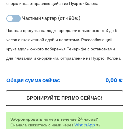
снорклинга, отправляющийся из Пуэрто-Колона.
Частный чартер (от 490€)
Ко
Альтернатива:
Частная прогулка на лодке продолжительностью от 3 до 6
то
часов с включенной едой и напитками. Расслабляющий
C
круиз вдоль южного побережья Тенерифе с остановками
Pr
для плавания и снорклинга, отправление из Пуэрто-Колона.
Bo
Te
Общая сумма сейчас
0,00
€
БРОНИРУЙТЕ ПРЯМО СЕЙЧАС!
Забронировать номер в течение 24 часов?
Сначала свяжитесь с нами через
WhatsApp
📲