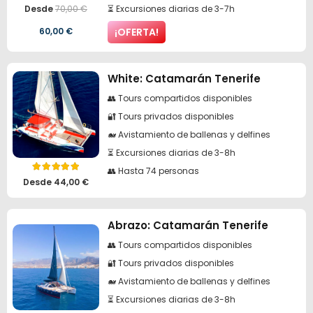
Valorado con
5.00
de 5
⏳ Excursiones diarias de 3-7h
Desde
70,00
€
El
El
60,00
€
¡OFERTA!
precio
precio
original
actual
White: Catamarán Tenerife
era:
es:
👥 Tours compartidos disponibles
🔐 Tours privados disponibles
70,00 €.
60,00 €.
🐋 Avistamiento de ballenas y delfines
⏳ Excursiones diarias de 3-8h
👥 Hasta 74 personas
Valorado con
4.95
de 5
Desde
44,00
€
Abrazo: Catamarán Tenerife
👥 Tours compartidos disponibles
🔐 Tours privados disponibles
🐋 Avistamiento de ballenas y delfines
⏳ Excursiones diarias de 3-8h