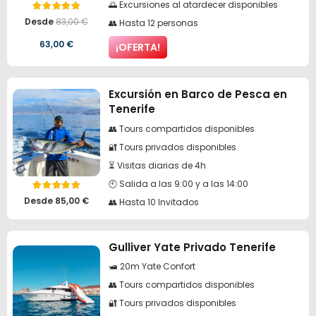
🌅 Excursiones al atardecer disponibles
Valorado con
5.00
de 5
Desde
83,00
€
👥 Hasta 12 personas
El
El
63,00
€
¡OFERTA!
precio
precio
original
actual
Excursión en Barco de Pesca en
Tenerife
era:
es:
👥 Tours compartidos disponibles
83,00 €.
63,00 €.
🔐 Tours privados disponibles
⏳ Visitas diarias de 4h
🕙 Salida a las 9:00 y a las 14:00
Valorado con
5.00
de 5
Desde
85,00
€
👥 Hasta 10 Invitados
Gulliver Yate Privado Tenerife
🛥️ 20m Yate Confort
👥 Tours compartidos disponibles
🔐 Tours privados disponibles