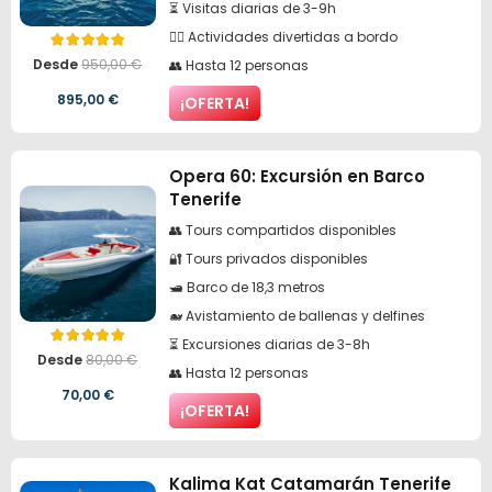
⏳ Visitas diarias de 3-9h
🏄‍♀️ Actividades divertidas a bordo
Valorado con
5.00
de 5
Desde
950,00
€
👥 Hasta 12 personas
El
El
895,00
€
¡OFERTA!
precio
precio
original
actual
Opera 60: Excursión en Barco
Tenerife
era:
es:
👥 Tours compartidos disponibles
950,00 €.
895,00 €.
🔐 Tours privados disponibles
🛥️ Barco de 18,3 metros
🐋 Avistamiento de ballenas y delfines
⏳ Excursiones diarias de 3-8h
Valorado con
5.00
de 5
Desde
80,00
€
👥 Hasta 12 personas
El
El
70,00
€
¡OFERTA!
precio
precio
original
actual
Kalima Kat Catamarán Tenerife