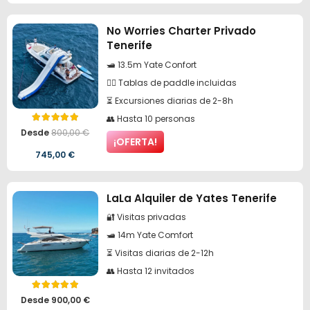
precio
precio
No Worries Charter Privado
original
actual
Tenerife
era:
es:
🛥️ 13.5m Yate Confort
930,00 €.
855,60 €.
🏄‍♀️ Tablas de paddle incluidas
⏳ Excursiones diarias de 2-8h
👥 Hasta 10 personas
Valorado con
5.00
de 5
Desde
800,00
€
¡OFERTA!
El
El
745,00
€
precio
precio
LaLa Alquiler de Yates Tenerife
original
actual
🔐 Visitas privadas
era:
es:
🛥️ 14m Yate Comfort
800,00 €.
745,00 €.
⏳ Visitas diarias de 2-12h
👥 Hasta 12 invitados
Valorado con
5.00
de 5
Desde
900,00
€