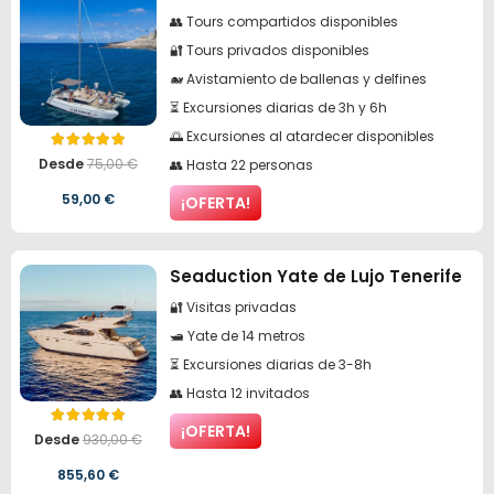
era:
es:
👥 Tours compartidos disponibles
80,00 €.
70,00 €.
🔐 Tours privados disponibles
🐋 Avistamiento de ballenas y delfines
⏳ Excursiones diarias de 3h y 6h
🌅 Excursiones al atardecer disponibles
Valorado con
5.00
de 5
Desde
75,00
€
👥 Hasta 22 personas
El
El
59,00
€
¡OFERTA!
precio
precio
original
actual
Seaduction Yate de Lujo Tenerife
era:
es:
🔐 Visitas privadas
🛥️ Yate de 14 metros
75,00 €.
59,00 €.
⏳ Excursiones diarias de 3-8h
👥 Hasta 12 invitados
Valorado con
5.00
de 5
¡OFERTA!
Desde
930,00
€
El
El
855,60
€