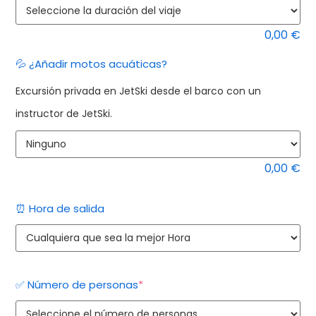
0,00
€
Gul
💦 ¿Añadir motos acuáticas?
Alternativa:
Ya
Excursión privada en JetSki desde el barco con un
Hi
instructor de JetSki.
Te
ca
0,00
€
⏰ Hora de salida
(obligatorio)
✅ Número de personas
*