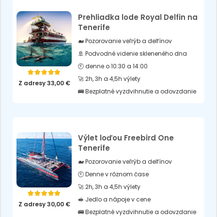
Prehliadka lode Royal Delfin na
Tenerife
🐋 Pozorovanie veľrýb a delfínov
🚢 Podvodné videnie skleneného dna
🕙 denne o 10:30 a 14:00
Hodnotenie
5.00
z 5
🚀 2h, 3h a 4,5h výlety
Z adresy
33,00
€
🚌 Bezplatné vyzdvihnutie a odovzdanie
Výlet loďou Freebird One
Tenerife
🐋 Pozorovanie veľrýb a delfínov
🕙 Denne v rôznom čase
🚀 2h, 3h a 4,5h výlety
Hodnotenie
5.00
z 5
🥪 Jedlo a nápoje v cene
Z adresy
30,00
€
🚌 Bezplatné vyzdvihnutie a odovzdanie