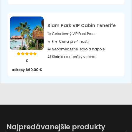
Siam Park VIP Cabin Tenerife
🚀 Celodenný VIP Fast Pass
👨‍👩‍👦 Cena pre 4 hostí
🍔 Neobmedzené jedlo a nápoje
🔐 Skrinka a uteráky v cene
Hodnotenie
5.00
z 5
Z
adresy
660,00
€
Najpredávanejšie produkty