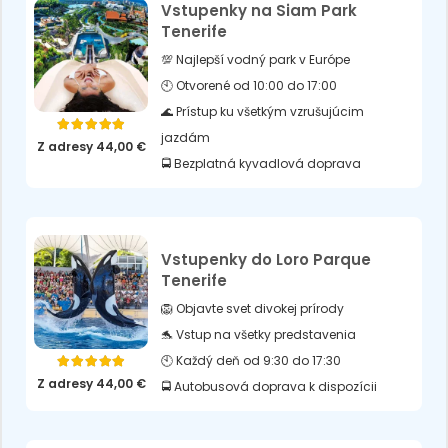
Vstupenky na Siam Park
Tenerife
💯 Najlepší vodný park v Európe
🕙 Otvorené od 10:00 do 17:00
🌊 Prístup ku všetkým vzrušujúcim
Hodnotenie
5.00
z 5
jazdám
Z adresy
44,00
€
🚍 Bezplatná kyvadlová doprava
Vstupenky do Loro Parque
Tenerife
🦁 Objavte svet divokej prírody
🐬 Vstup na všetky predstavenia
🕙 Každý deň od 9:30 do 17:30
Hodnotenie
5.00
z 5
Z adresy
44,00
€
🚍 Autobusová doprava k dispozícii