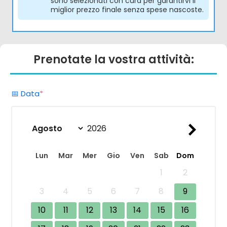
sono selezionati con cura per garantirvi il
miglior prezzo finale senza spese nascoste.
Prenotate la vostra attività:
(required)
📅 Data
*
Lun
Mar
Mer
Gio
Ven
Sab
Dom
1
2
3
4
5
6
7
8
9
10
11
12
13
14
15
16