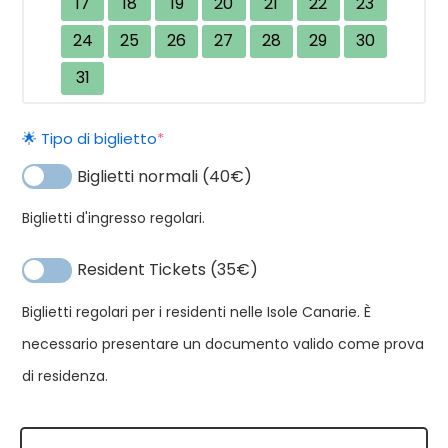
17
18
19
20
21
22
23
24
25
26
27
28
29
30
31
Aq
Alternativa:
Te
(required)
🌟 Tipo di biglietto
*
SP
Biglietti normali (40€)
Te
qu
Biglietti d'ingresso regolari.
Resident Tickets (35€)
Biglietti regolari per i residenti nelle Isole Canarie. È
necessario presentare un documento valido come prova
di residenza.