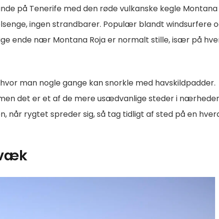
nde på Tenerife med den røde vulkanske kegle Montana R
olsenge, ingen strandbarer. Populær blandt windsurfere 
ge ende nær Montana Roja er normalt stille, især på hve
ta, hvor man nogle gange kan snorkle med havskildpadder.
le, men det er et af de mere usædvanlige steder i nærhede
, når rygtet spreder sig, så tag tidligt af sted på en hver
 væk