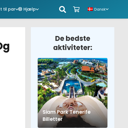
 til par
Hjælp
Dansk
De bedste
Og
aktiviteter:
Siam Park Tenerife
Billetter