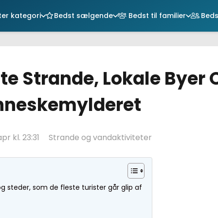
er kategori
Bedst sælgende
Bedst til familier
Bedst
ulte Strande, Lokale Byer 
nneskemylderet
apr kl. 23:31
Strande og vandaktiviteter
g steder, som de fleste turister går glip af