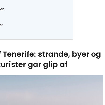
men
er
f Tenerife: strande, byer og
urister går glip af