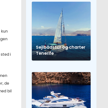
m kun
ingen
Sejlbådstur og charter
Tenerife
sted i
 men
r, de
med bil