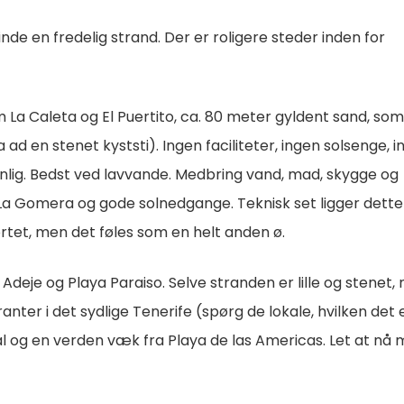
inde en fredelig strand. Der er roligere steder inden for
m La Caleta og El Puertito, ca. 80 meter gyldent sand, so
ta ad en stenet kyststi). Ingen faciliteter, ingen solsenge, 
nlig. Bedst ved lavvande. Medbring vand, mad, skygge og
 La Gomera og gode solnedgange. Teknisk set ligger dette 
sortet, men det føles som en helt anden ø.
 Adeje og Playa Paraiso. Selve stranden er lille og stenet,
nter i det sydlige Tenerife (spørg de lokale, hvilken det e
al og en verden væk fra Playa de las Americas. Let at nå 