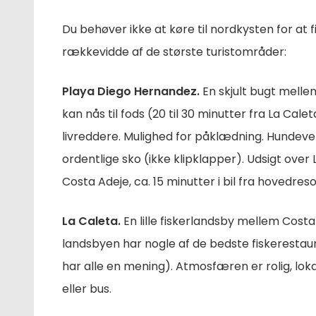
Du behøver ikke at køre til nordkysten for at f
rækkevidde af de største turistområder:
Playa Diego Hernandez.
En skjult bugt melle
kan nås til fods (20 til 30 minutter fra La Cale
livreddere. Mulighed for påklædning. Hundeve
ordentlige sko (ikke klipklapper). Udsigt over
Costa Adeje, ca. 15 minutter i bil fra hovedre
La Caleta.
En lille fiskerlandsby mellem Costa
landsbyen har nogle af de bedste fiskerestaura
har alle en mening). Atmosfæren er rolig, lok
eller bus.