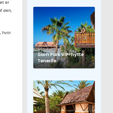
et er
af øen,
, hvor
Siam Park VIP-hytte
Tenerife