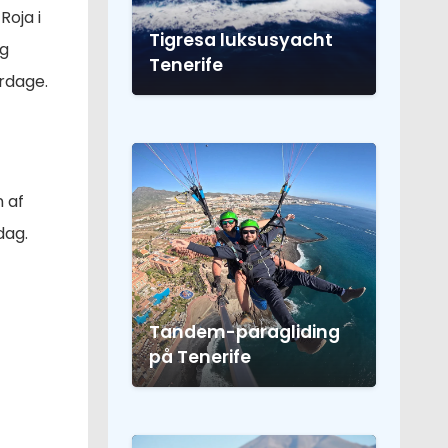
oja i
Tigresa luksusyacht
og
Tenerife
rdage.
n af
dag.
Tandem-paragliding
på Tenerife