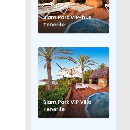
Siam Park VIP-hus
Tenerife
Siam Park VIP Villa
Tenerife