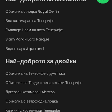
Обиколка с лодка Royal Delfin
Бял катамаран на Тенерифе
Гъливер: Наем на яхта Тенерифе
Siam Park и Loro Parque
Воден парк Aqualand
Най-доброто за двойки
Обиколка на Тенерифе с джет ски
Обиколка на Теиде с четириколки Тенерифе
Луксозен катамаран Abrazo
Обиколка с ветроходна лодка
Каякинг с костенурки Тенерифе