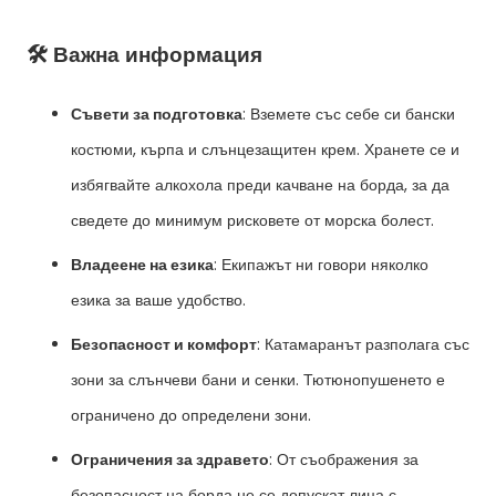
🛠️ Важна информация
Съвети за подготовка
: Вземете със себе си бански
костюми, кърпа и слънцезащитен крем. Хранете се и
избягвайте алкохола преди качване на борда, за да
сведете до минимум рисковете от морска болест.
Владеене на езика
: Екипажът ни говори няколко
езика за ваше удобство.
Безопасност и комфорт
: Катамаранът разполага със
зони за слънчеви бани и сенки. Тютюнопушенето е
ограничено до определени зони.
Ограничения за здравето
: От съображения за
безопасност на борда не се допускат лица с