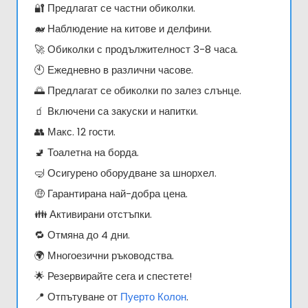
🔐 Предлагат се частни обиколки.
🐋 Наблюдение на китове и делфини.
🚀 Обиколки с продължителност 3-8 часа.
🕙 Ежедневно в различни часове.
🌅 Предлагат се обиколки по залез слънце.
🧃 Включени са закуски и напитки.
👥 Макс. 12 гости.
🚽 Тоалетна на борда.
🤿 Осигурено оборудване за шнорхел.
🤑 Гарантирана най-добра цена.
👪 Активирани отстъпки.
🔁 Отмяна до 4 дни.
🌍 Многоезични ръководства.
🌟 Резервирайте сега и спестете!
📍 Отпътуване от
Пуерто Колон
.