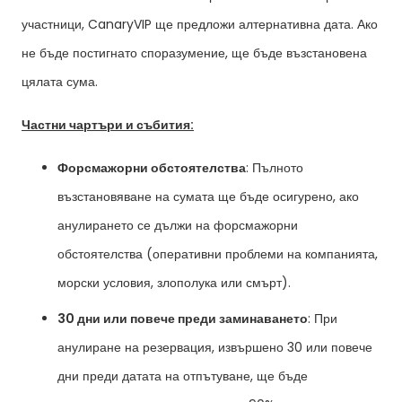
участници, CanaryVIP ще предложи алтернативна дата. Ако
не бъде постигнато споразумение, ще бъде възстановена
цялата сума.
Частни чартъри и събития:
Форсмажорни обстоятелства
: Пълното
възстановяване на сумата ще бъде осигурено, ако
анулирането се дължи на форсмажорни
обстоятелства (оперативни проблеми на компанията,
морски условия, злополука или смърт).
30 дни или повече преди заминаването
: При
анулиране на резервация, извършено 30 или повече
дни преди датата на отпътуване, ще бъде