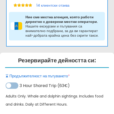
14
клиентски отзива
Оценено на
5.00
от 5
Ние сме местна агенция, която работи
директно с доверени местни оператори.
Нашите екскурзии и пътувания са
внимателно подбрани, за да ви гарантират
най-добрата крайна цена без скрити такси.
Резервирайте дейността си:
(required)
⌛️ Продължителност на пътуването
*
3 Hour Shared Trip (63€)
Adults Only. Whale and dolphin sightings. Includes food
and drinks. Daily at Different Hours.