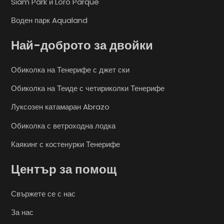
Siam Park и Loro Parque
Воден парк Aqualand
Най-доброто за двойки
Обиколка на Тенерифе с джет ски
Обиколка на Теиде с четириколки Тенерифе
Луксозен катамаран Abrazo
Обиколка с ветроходна лодка
Каякинг с костенурки Тенерифе
Център за помощ
Свържете се с нас
За нас