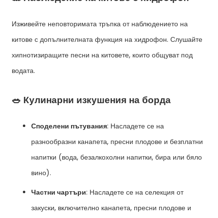
Изживейте неповторимата тръпка от наблюдението на
китове с допълнителната функция на хидрофон. Слушайте
хипнотизиращите песни на китовете, които общуват под
водата.
🥗 Кулинарни изкушения на борда
Споделени пътувания
: Насладете се на
разнообразни канапета, пресни плодове и безплатни
напитки (вода, безалкохолни напитки, бира или бяло
вино).
Частни чартъри
: Насладете се на селекция от
закуски, включително канапета, пресни плодове и