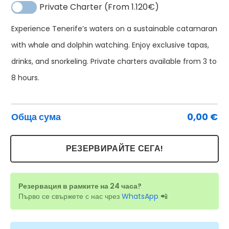
Private Charter (From 1.120€)
Experience Tenerife’s waters on a sustainable catamaran
ко
Алтернатива:
with whale and dolphin watching. Enjoy exclusive tapas,
за
drinks, and snorkeling. Private charters available from 3 to
Ab
8 hours.
Ca
Te
Обща сума
0,00
€
РЕЗЕРВИРАЙТЕ СЕГА!
Резервация в рамките на 24 часа?
Първо се свържете с нас чрез
WhatsApp
📲