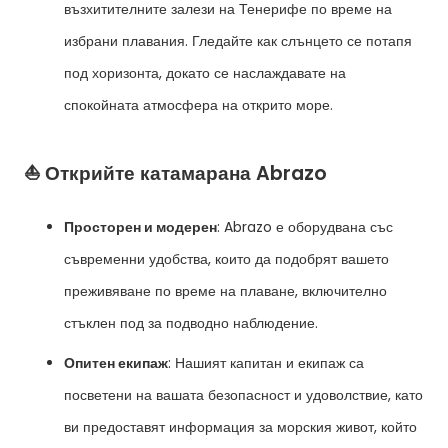
възхитителните залези на Тенерифе по време на
избрани плавания. Гледайте как слънцето се потапя
под хоризонта, докато се наслаждавате на
спокойната атмосфера на открито море.
⛵ Открийте катамарана Abrazo
Просторен и модерен
: Abrazo е оборудвана със
съвременни удобства, които да подобрят вашето
преживяване по време на плаване, включително
стъклен под за подводно наблюдение.
Опитен екипаж
: Нашият капитан и екипаж са
посветени на вашата безопасност и удоволствие, като
ви предоставят информация за морския живот, който