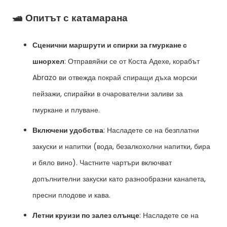
🛥️ Опитът с катамарана
Сценични маршрути и спирки за гмуркане с
шнорхел
: Отправяйки се от Коста Адехе, корабът
Abrazo ви отвежда покрай спиращи дъха морски
пейзажи, спирайки в очарователни заливи за
гмуркане и плуване.
Включени удобства
: Насладете се на безплатни
закуски и напитки (вода, безалкохолни напитки, бира
и бяло вино). Частните чартъри включват
допълнителни закуски като разнообразни канапета,
пресни плодове и кава.
Летни круизи по залез слънце
: Насладете се на