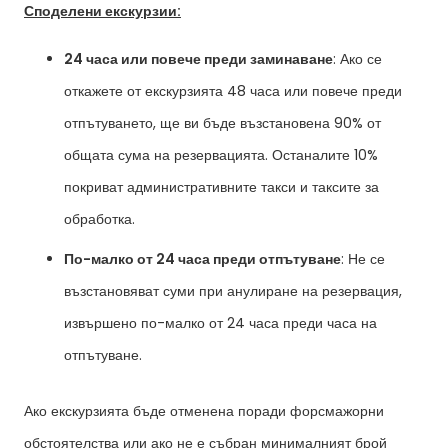
Споделени екскурзии:
24 часа или повече преди заминаване
: Ако се
откажете от екскурзията 48 часа или повече преди
отпътуването, ще ви бъде възстановена 90% от
общата сума на резервацията. Останалите 10%
покриват административните такси и таксите за
обработка.
По-малко от 24 часа преди отпътуване
: Не се
възстановяват суми при анулиране на резервация,
извършено по-малко от 24 часа преди часа на
отпътуване.
Ако екскурзията бъде отменена поради форсмажорни
обстоятелства или ако не е събран минималният брой