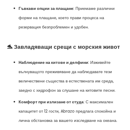
Гъвкави опции за плащане
: Приемаме различни
форми на плащане, което прави процеса на
резервация безпроблемен и удобен.
🐬 Завладяващи срещи с морския живот
Наблюдение на китове и делфини
: Изживейте
вълнуващото преживяване да наблюдавате тези
величествени същества в естествената им среда,
заедно с хидрофон за слушане на китовите песни.
Комфорт при излизане от студа
: С максимален
капацитет от 12 гости, Abrazo предлага спокойна и
лична обстановка за вашето изследване на океана.