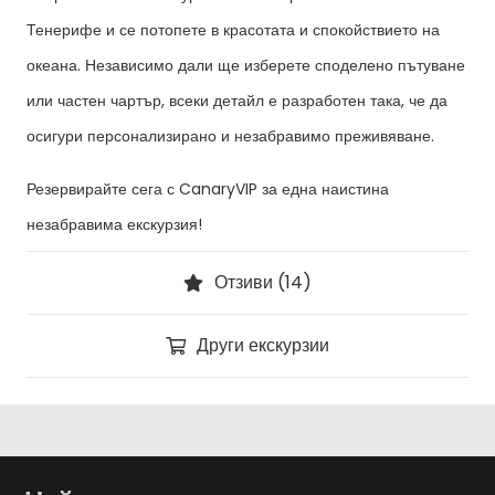
Тенерифе и се потопете в красотата и спокойствието на
океана. Независимо дали ще изберете споделено пътуване
или частен чартър, всеки детайл е разработен така, че да
осигури персонализирано и незабравимо преживяване.
Резервирайте сега с CanaryVIP за една наистина
незабравима екскурзия!
Отзиви (14)
Други екскурзии