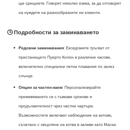
ще срещнете. Говорят няколко езика, за да отговорят
на нуждите на разнообразните ни клиенти.
🕒 Подробности за заминаването
Редовни заминавания
: Екскурзиите тръгват от
пристанището Пуерто Колон в различни часове,
включително специални летни плавания по залез
слънце.
Опции за частен наем
: Персонализирайте
преживяването си с гъвкави срокове и
продължителност чрез частни чартъри.
Възможностите включват наблюдение на китове,
съчетано с хвърляне на котва в заливи като Маска.