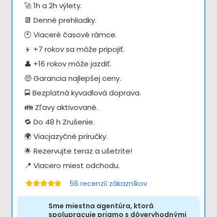
🚀 1h a 2h výlety.
📆 Denné prehliadky.
🕙 Viaceré časové rámce.
👦 +7 rokov sa môže pripojiť.
👤 +16 rokov môže jazdiť.
🤑 Garancia najlepšej ceny.
🚍 Bezplatná kyvadlová doprava.
👪 Zľavy aktivované.
🔁 Do 48 h Zrušenie.
🌍 Viacjazyčné príručky.
🌟 Rezervujte teraz a ušetrite!
📍 Viacero miest odchodu.
56
recenzií zákazníkov
Hodnotenie
4.98
z 5
Sme miestna agentúra, ktorá
spolupracuje priamo s dôveryhodnými