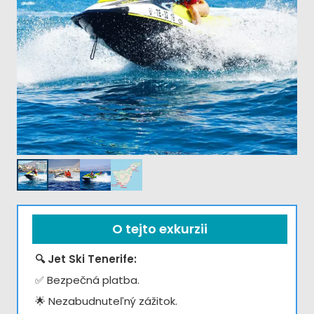
O tejto exkurzii
🔍 Jet Ski Tenerife:
✅ Bezpečná platba.
🌟 Nezabudnuteľný zážitok.