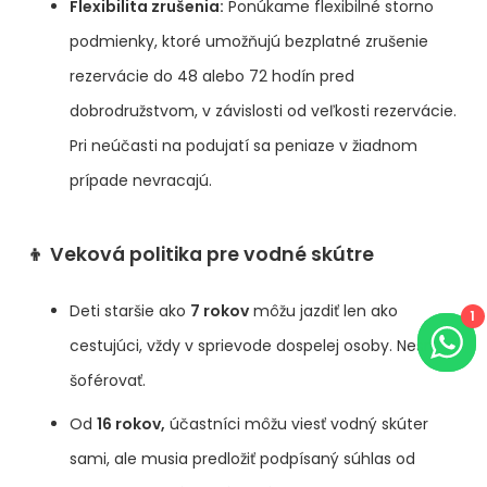
Flexibilita zrušenia:
Ponúkame flexibilné storno
podmienky, ktoré umožňujú bezplatné zrušenie
rezervácie do 48 alebo 72 hodín pred
dobrodružstvom, v závislosti od veľkosti rezervácie.
Pri neúčasti na podujatí sa peniaze v žiadnom
prípade nevracajú.
👦 Veková politika pre vodné skútre
Deti staršie ako
7 rokov
môžu jazdiť len ako
1
cestujúci, vždy v sprievode dospelej osoby. Nesmú
šoférovať.
Od
16 rokov,
účastníci môžu viesť vodný skúter
sami, ale musia predložiť podpísaný súhlas od