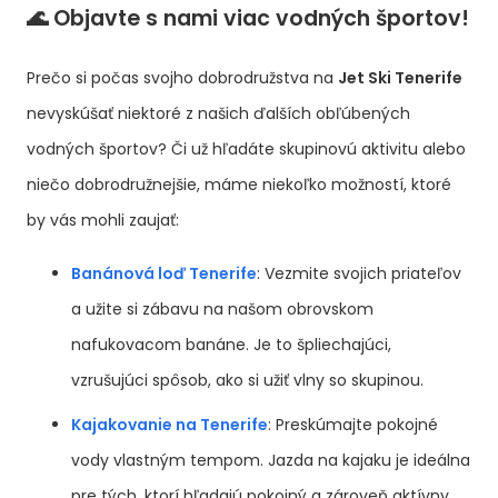
🌊 Objavte s nami viac vodných športov!
Prečo si počas svojho dobrodružstva na
Jet Ski Tenerife
nevyskúšať niektoré z našich ďalších obľúbených
vodných športov? Či už hľadáte skupinovú aktivitu alebo
niečo dobrodružnejšie, máme niekoľko možností, ktoré
by vás mohli zaujať:
Banánová loď Tenerife
: Vezmite svojich priateľov
a užite si zábavu na našom obrovskom
nafukovacom banáne. Je to špliechajúci,
vzrušujúci spôsob, ako si užiť vlny so skupinou.
Kajakovanie na Tenerife
: Preskúmajte pokojné
vody vlastným tempom. Jazda na kajaku je ideálna
pre tých, ktorí hľadajú pokojný a zároveň aktívny