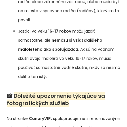
rodiča alebo zákonného zástupcu, alebo musia byť
na mieste v sprievode rodiča (rodičov), ktorý im to
povolí.
Jazdci vo veku
16-17 rokov
môžu jazdiť
samostatne, ale
nemôžu si vziať ďalšieho
maloletého ako spolujazdca
. Ak sú na vodnom
skútri dvaja maloletí vo veku 16-17 rokov, musia
používať samostatné vodné skútre, nikdy sa nesmú
deliť o ten istý.
📸
Dôležité upozornenie týkajúce sa
fotografických služieb
Na stránke
CanaryVIP,
spolupracujeme s renomovanými