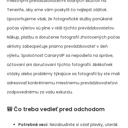
miestnymi prevádzkovateľmi vodných skútrov na
Tenerife, aby sme vám poskytli čo najlepší zážitok.
Upozorňujeme však, že fotografické služby ponúkané
počas výletov sú plne v réžii týchto prevádzkovateľov.
Nákup, platbu a doručenie fotografií zhotovených počas
aktivity zabezpečuje priamo prevádzkovateľ v deň
výletu. Spoločnosť CanaryVIP sa nepodieľa na správe,
účtovaní ani doručovaní týchto fotografií. Akékoľvek
otázky alebo problémy týkajúce sa fotografií by ste mali
adresovať konkrétnemu miestnemu prevádzkovateľovi
zodpovednému za vašu exkurziu.
🎒 Čo treba vedieť pred odchodom
Potrebné veci:
Nezabudnite si vziať plavky, uterák