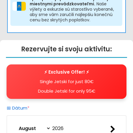
miestnymi prevádzkovateľmi.
Naše
výlety a exkurzie sú starostlivo vyberané,
aby sme vám zaručili najlepšiu konečnú
cenu bez skrytých poplatkov.
Rezervujte si svoju aktivitu:
⚡️ Exclusive Offer! ⚡️
Single Jetski for just 80€
Double Jetski for only 95€
(required)
📅 Dátum
*