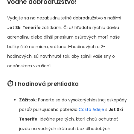
vodné dobrodružstvo!
Vydajte sa na nezabudnuteľné dobrodružstvo s našimi
Jet Ski Tenerife
zážitkami. Či už hľadáte rýchlu dávku
adrenalínu alebo dlhší prieskum azúrových morí, naše
balíky šité na mieru, vrátane 1-hodinových a 2-
hodinových, sú navrhnuté tak, aby splnili vaše sny o
oceánskom vzrušení.
⏱️ 1 hodinová prehliadka
Zážitok:
Ponorte sa do vysokorýchlostnej eskapády
pozdĺž pulzujúceho pobrežia
Costa Adeje
s
Jet Ski
Tenerife.
Ideálne pre tých, ktorí chcú ochutnať
jazdu na vodných skútroch bez dlhodobých