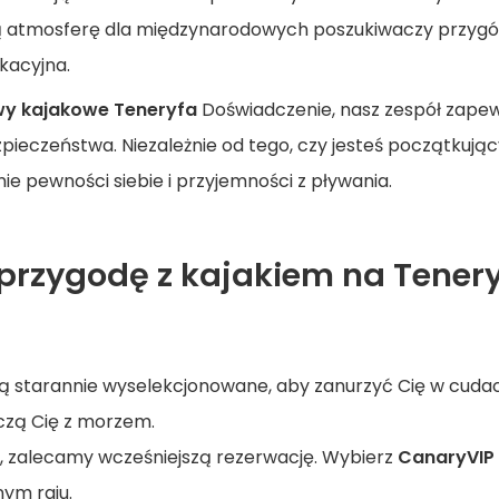
ą atmosferę dla międzynarodowych poszukiwaczy przygód,
ukacyjna.
wy kajakowe Teneryfa
Doświadczenie, nasz zespół zape
zpieczeństwa. Niezależnie od tego, czy jesteś początkują
e pewności siebie i przyjemności z pływania.
rzygodę z kajakiem na Teneryf
ą starannie wyselekcjonowane, aby zanurzyć Cię w cuda
czą Cię z morzem.
ą, zalecamy wcześniejszą rezerwację. Wybierz
CanaryVIP
ym raju.