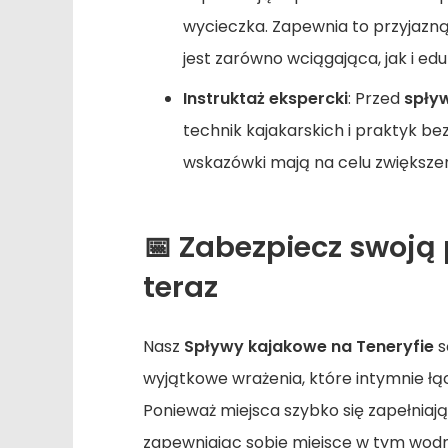
wycieczka. Zapewnia to przyjazn
jest zarówno wciągająca, jak i ed
Instruktaż ekspercki
: Przed
spły
technik kajakarskich i praktyk be
wskazówki mają na celu zwiększeni
📅
Zabezpiecz swoją p
teraz
Nasz
Spływy kajakowe na Teneryfie
s
wyjątkowe wrażenia, które intymnie łą
Ponieważ miejsca szybko się zapełniaj
zapewniając sobie miejsce w tym wodn