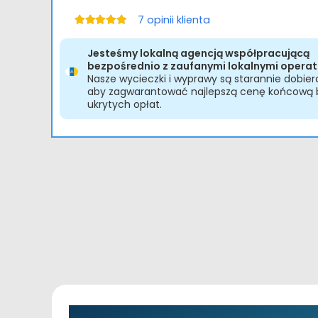
7
opinii klienta
Oceniono
5.00
na 5
Jesteśmy lokalną agencją współpracującą
bezpośrednio z zaufanymi lokalnymi operat
Nasze wycieczki i wyprawy są starannie dobier
aby zagwarantować najlepszą cenę końcową 
ukrytych opłat.