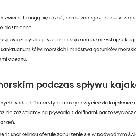
h zwierząt mogą się różnić, nasze zaangażowanie w zape
e niezmienne.
ji związanych z pływaniem kajakiem, skorzystaj z okazji
 sanktuarium żółwi morskich i mnóstwa gatunków morski
dami oceanu.
morskim podczas spływu kajak
ojnych wodach Teneryfy na naszym
wycieczki kajakowe
a
ż nie zezwalamy na pływanie z delfinami, nasze wycieczki
orzeń.
nt snorkelingu oferuje zanurzenie się w podwodnym ś