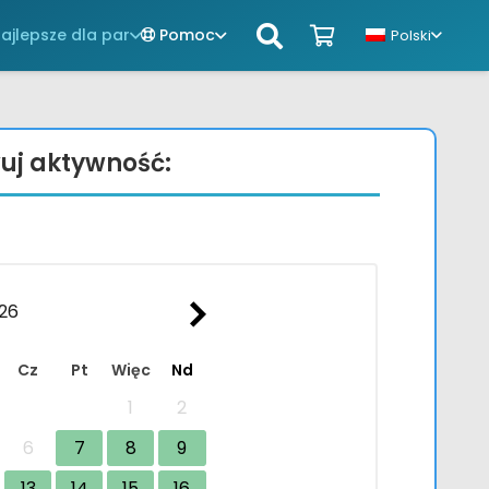
ajlepsze dla par
Pomoc
Polski
uj aktywność:
Cz
Pt
Więc
Nd
1
2
6
7
8
9
13
14
15
16