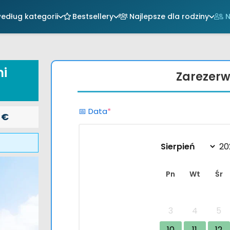
edług kategorii
Bestsellery
Najlepsze dla rodziny
N
mi
Zarezerw
(required)
📅 Data
*
otna
Aktualna
0
€
cena:
iła:
35,00 €.
 €.
Pn
Wt
Śr
3
4
5
10
11
12