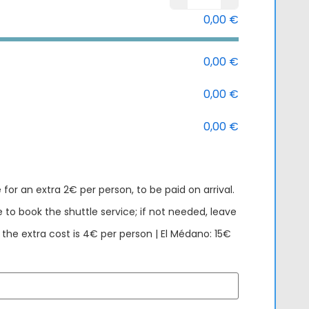
Tenerife
0,00
€
0,00
€
0,00
€
0,00
€
 for an extra 2€ per person, to be paid on arrival.
to book the shuttle service; if not needed, leave
, the extra cost is 4€ per person | El Médano: 15€