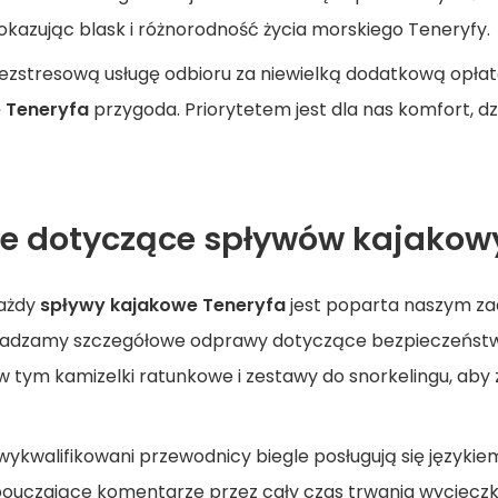
pokazując blask i różnorodność życia morskiego Teneryfy.
bezstresową usługę odbioru za niewielką dodatkową opła
 Teneryfa
przygoda. Priorytetem jest dla nas komfort, d
e dotyczące spływów kajakowy
Każdy
spływy kajakowe Teneryfa
jest poparta naszym z
wadzamy szczegółowe odprawy dotyczące bezpieczeństw
w tym kamizelki ratunkowe i zestawy do snorkelingu, ab
 wykwalifikowani przewodnicy biegle posługują się językie
pouczające komentarze przez cały czas trwania wycieczk