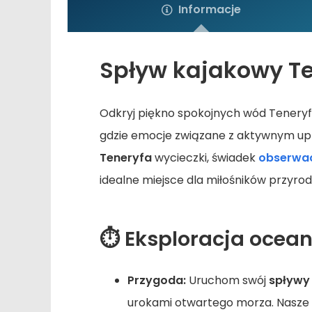
Informacje
Spływ kajakowy Ten
Odkryj piękno spokojnych wód Tenery
gdzie emocje związane z aktywnym upr
Teneryfa
wycieczki, świadek
obserwac
idealne miejsce dla miłośników przyrod
⏱️ Eksploracja ocea
Przygoda:
Uruchom swój
spływy
urokami otwartego morza. Nasze w