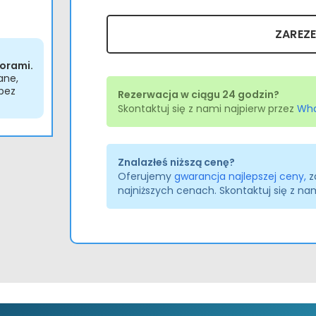
ZAREZ
orami.
ane,
bez
Rezerwacja w ciągu 24 godzin?
Skontaktuj się z nami najpierw przez
Wh
Znalazłeś niższą cenę?
Oferujemy
gwarancja najlepszej ceny,
z
najniższych cenach. Skontaktuj się z nami