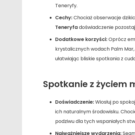
Teneryfy.
Cechy:
Chociaż obserwacje dzikic
Teneryfa
doświadczenie pozostaj
Dodatkowe korzyści:
Oprócz emoc
krystalicznych wodach Palm Mar,
ułatwiając bliskie spotkania z cu
Spotkanie z życiem 
Doświadczenie:
Wiosłuj po spok
ich naturalnym środowisku. Chocia
podziwu dla tych wspaniałych stw
Najważniejsze wydarzenia:
Segme