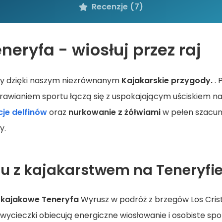
Recenzje (7)
eryfa - wiosłuj przez raj
fy dzięki naszym niezrównanym
Kajakarskie przygody.
. 
awianiem sportu łączą się z uspokajającym uściskiem n
je delfinów
oraz
nurkowanie z żółwiami
w pełen szacunk
y.
nu z kajakarstwem na Teneryfi
 kajakowe Teneryfa
Wyrusz w podróż z brzegów Los Crist
ycieczki obiecują energiczne wiosłowanie i osobiste sp