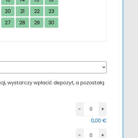
20
21
22
23
27
28
29
30
ji, wystarczy wpłacić depozyt, a pozostałą
ilość
-
+
Kayaking
0,00
€
with
Turtles
-
+