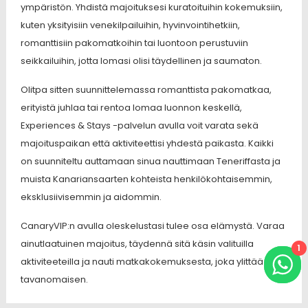
ympäristön. Yhdistä majoituksesi kuratoituihin kokemuksiin,
kuten yksityisiin venekilpailuihin, hyvinvointihetkiin,
romanttisiin pakomatkoihin tai luontoon perustuviin
seikkailuihin, jotta lomasi olisi täydellinen ja saumaton.
Olitpa sitten suunnittelemassa romanttista pakomatkaa,
erityistä juhlaa tai rentoa lomaa luonnon keskellä,
Experiences & Stays -palvelun avulla voit varata sekä
majoituspaikan että aktiviteettisi yhdestä paikasta. Kaikki
on suunniteltu auttamaan sinua nauttimaan Teneriffasta ja
muista Kanariansaarten kohteista henkilökohtaisemmin,
eksklusiivisemmin ja aidommin.
CanaryVIP:n avulla oleskelustasi tulee osa elämystä. Varaa
ainutlaatuinen majoitus, täydennä sitä käsin valituilla
1
aktiviteeteilla ja nauti matkakokemuksesta, joka ylittää
tavanomaisen.