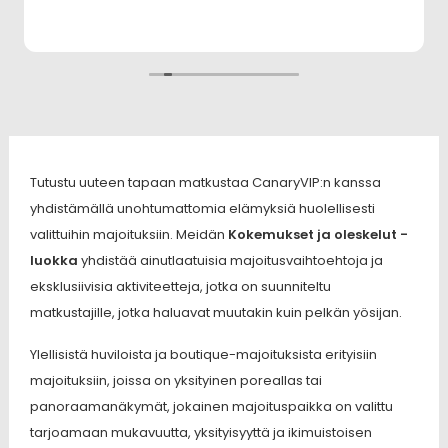
Tutustu uuteen tapaan matkustaa CanaryVIP:n kanssa
yhdistämällä unohtumattomia elämyksiä huolellisesti
valittuihin majoituksiin. Meidän
Kokemukset ja oleskelut -
luokka
yhdistää ainutlaatuisia majoitusvaihtoehtoja ja
eksklusiivisia aktiviteetteja, jotka on suunniteltu
matkustajille, jotka haluavat muutakin kuin pelkän yösijan.
Ylellisistä huviloista ja boutique-majoituksista erityisiin
majoituksiin, joissa on yksityinen poreallas tai
panoraamanäkymät, jokainen majoituspaikka on valittu
tarjoamaan mukavuutta, yksityisyyttä ja ikimuistoisen