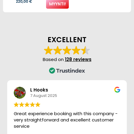
Alkuperäinen
Nykyinen
220,00
€
MYYNTI!
hinta
hinta
oli:
on:
300,00 €.
220,00 €.
EXCELLENT
Based on
128 reviews
L Hooks
7 August 2025
Great experience booking with this company -
very straightforward and excellent customer
service