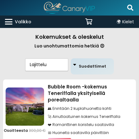
Valikko
🌍 Kielet
Kokemukset & oleskelut
Luo unohtumattomia hetkiä 😍
Suodattimet
Bubble Room -kokemus
Teneriffalla yksityisellä
porealtaalla
👥 Enintään 2 kuplahuonetta kohti
🚀 Ainutlaatuinen kokemus Teneriffalla
❤️ Romanttinen koristelu saatavilla
Osoitteesta
300,00
€
📅 Huoneita saatavilla päivittäin