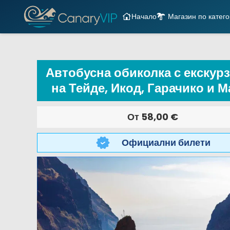
Начало
Магазин по катег
Автобусна обиколка с екскур
на Тейде, Икод, Гарачико и М
От
58,00
€
Официални билети