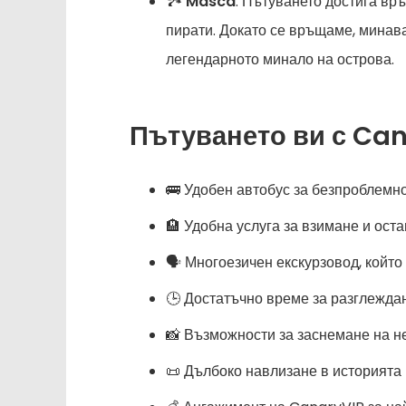
🏞️
Masca
: Пътуването достига връ
пирати. Докато се връщаме, минава
легендарното минало на острова.
Пътуването ви с Can
🚌 Удобен автобус за безпроблемно
🏨 Удобна услуга за взимане и оста
🗣️ Многоезичен екскурзовод, който
🕒 Достатъчно време за разглеждан
📸 Възможности за заснемане на н
📜 Дълбоко навлизане в историята 