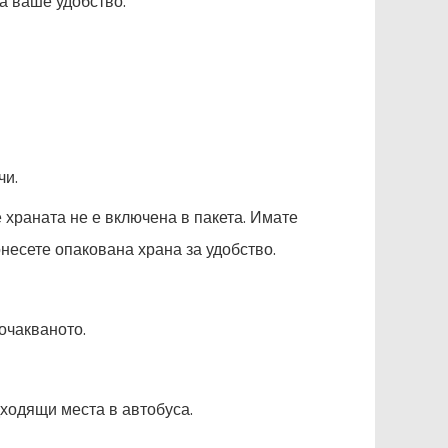
а ваше удобство.
чи.
е храната не е включена в пакета. Имате
онесете опакована храна за удобство.
очакваното.
дходящи места в автобуса.