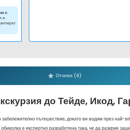
но с
и и
рантират
Отзиви (6)
кскурзия до Тейде, Икод, Га
 забележително пътешествие, докато ви водим през най-в
обиколка е експертно разработена така, че да разкрие за