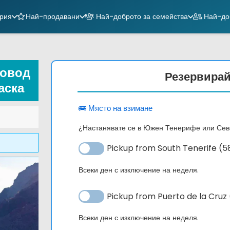
ория
Най-продавани
Най-доброто за семейства
Най-доб
зовод
Резервирай
аска
🚌 Място на взимане
¿Настанявате се в Южен Тенерифе или Се
Pickup from South Tenerife (
Всеки ден с изключение на неделя.
Pickup from Puerto de la Cruz
Алтернатива:
Всеки ден с изключение на неделя.