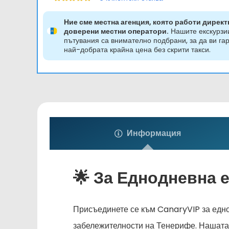
Оценено на
5.00
от 5
Ние сме местна агенция, която работи директ
доверени местни оператори.
Нашите екскурзи
пътувания са внимателно подбрани, за да ви га
най-добрата крайна цена без скрити такси.
Информация
🌟 За
Еднодневна е
Присъединете се към CanaryVIP за едно
забележителности на Тенерифе. Нашата 