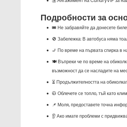
💰 Ангажимент на CanaryVIP за на
Подробности за осно
🎟️ Не забравяйте да донесете бил
🚫 Забележка: В автобуса няма тоа
🚬 По време на първата спирка в 
🍽️ Въпреки че по време на обикол
възможност да се насладите на мес
⏳ Продължителността на обиколкат
🧥 Облечете се топло, тъй като кл
📌 Моля, предоставете точна инфор
👂 Ако имате проблеми с придвижва