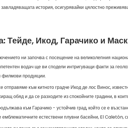
 и завладяващата история, осигурявайки цялостно преживя
: Тейде, Икод, Гарачико и Маск
лючението ни започва с посещение на великолепния национа
петентен водач ще ви сподели интригуващи факти за геолож
и филмови продукции.
се отправяме към китното градче Икод де лос Винос, извест
иращ обяд и да се разходите из спокойните градини, в коит
родължава към Гарачико - устойчив град, който се е възста
те емблематичните естествени плувни басейни, El Caletón, 