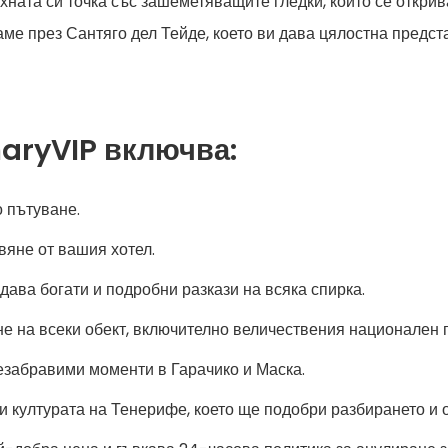
хната си точка със зашеметяващите гледки, които се открива
ме през Сантяго дел Тейде, което ви дава цялостна предст
aryVIP включва:
 пътуване.
вяне от вашия хотел.
 дава богати и подробни разкази на всяка спирка.
е на всеки обект, включително величествения национален п
езабравими моменти в Гарачико и Маска.
и културата на Тенерифе, което ще подобри разбирането и о