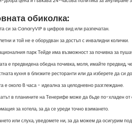
й-добра цена и гъвкава 24-часова политика за анулиране з
вната обиколка:
ета си за CanaryVIP в цифров вид или разпечатан.
летни и той не е оборудван за достъп с инвалидни колички.
националния парк Тейде има възможност за почивка за пуша
ката е предвидена обедна почивка, моля, имайте предвид, ч
тната кухня в близките ресторанти или да изберете да си д
а е около 8 часа - идеална за целодневно разглеждане.
иматът в планините на Тенерифе може да бъде по-хладен от 
мация за хотела, за да се уреди точно взимането.
нето или слуха, уведомете ни, за да можем да осигурим по