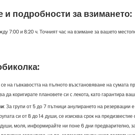
е и подробности за взимането:
жду 7:00 и 8:20 ч. Точният час на взимане за вашето мест
обиколка:
 се на гъвкавостта на пълното възстановяване на сумата п
ва да коригирате плановете си с лекота, като гарантира ваш
пи
: За групи от 5 до 7 пътници анулирането на резервации 
 групата си от 8 до 14 души, се изисква срок на предизвести
е души, моля, информирайте ни поне 6 дни предварително, за