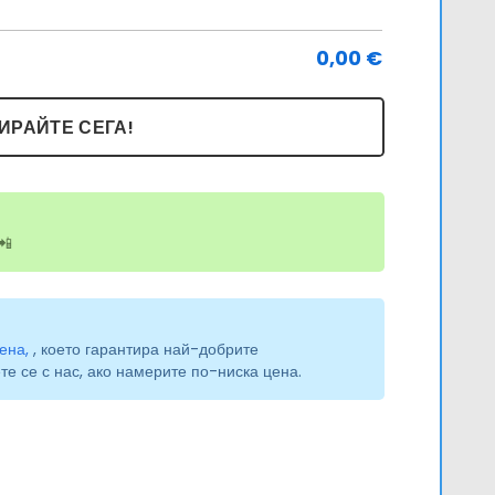
Icod,
0,00
€
Garachico
and
ИРАЙТЕ СЕГА!
Masca
Guided
Bus
Tour
📲
ена,
, което гарантира най-добрите
е се с нас, ако намерите по-ниска цена.