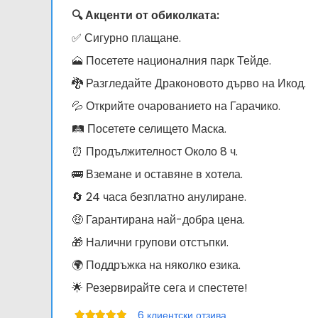
🔍 Акценти от обиколката:
✅ Сигурно плащане.
🗻 Посетете националния парк Тейде.
🐉 Разгледайте Драконовото дърво на Икод.
💦 Открийте очарованието на Гарачико.
🛤️ Посетете селището Маска.
⏰ Продължителност Около 8 ч.
🚌 Вземане и оставяне в хотела.
🔄 24 часа безплатно анулиране.
🤑 Гарантирана най-добра цена.
🎁 Налични групови отстъпки.
🌍 Поддръжка на няколко езика.
🌟 Резервирайте сега и спестете!
6
клиентски отзива