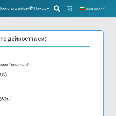
рото за двойки
Помощ
Български
те дейността си:
верен Тенерифе?
58€)
количество
 (62€)
за
Teide,