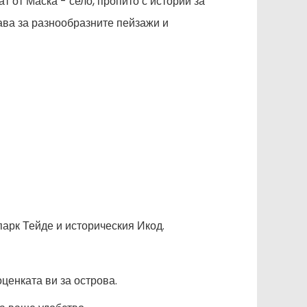
т от Маска - село, пропито с истории за
ава за разнообразните пейзажи и
арк Тейде и историческия Икод.
ценката ви за острова.