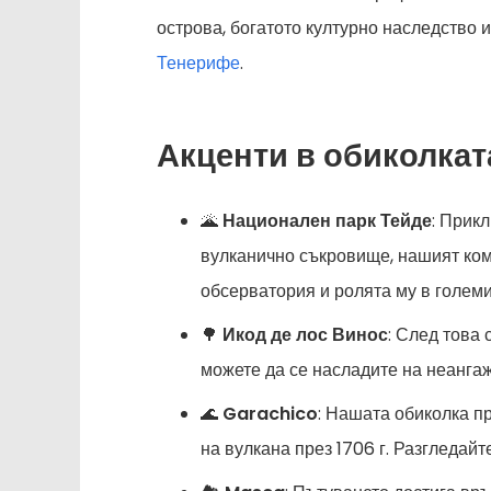
острова, богатото културно наследство
Тенерифе
.
Акценти в обиколката
🌋
Национален парк Тейде
: Прик
вулканично съкровище, нашият ком
обсерватория и ролята му в голем
🌳
Икод де лос Винос
: След това 
можете да се насладите на неангаж
🌊
Garachico
: Нашата обиколка п
на вулкана през 1706 г. Разгледай