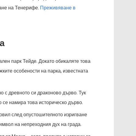
ване на Тенерифе.
Преживяване в
а
лен парк Тейде. Докато обикаляте това
ките особености на парка, известната
но с древното си драконово дърво. Тук
о се намира това историческо дърво.
новил след опустошителното изригване
символ на непреходния дух на града.