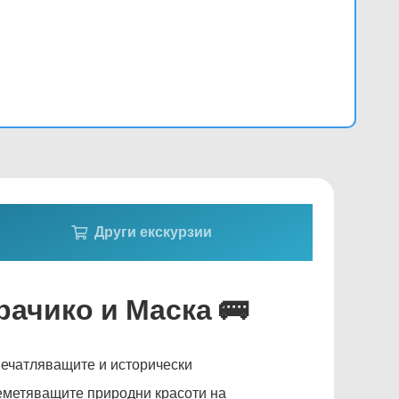
Други екскурзии
рачико и Маска
🚌
печатляващите и исторически
шеметяващите природни красоти на