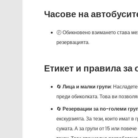
Часове на автобусит
🕖 Обикновено взимането става ме
резервацията.
Етикет и правила за 
🔄
Лица и малки групи
: Насладете
преди обиколката. Това ви позволя
🔄
Резервации за по-големи гру
екскурзията. За тези, които имат в
сумата. А за групи от 15 или повеч