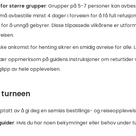
 for større grupper
: Grupper på 5-7 personer kan avbestil
 avbestille minst 4 dager i forveien for å få full refusjon
 for å unngå gebyrer. Disse tilpassede vilkårene er utforme
eisen.
aske ankomst for henting sikrer en smidig avreise for alle. 
Vær oppmerksom på guidens instruksjoner om returtider 
 glipp av hele opplevelsen.
 turneen
pptatt av å gi deg en sømløs bestillings- og reiseopplevelse, 
guider
: Hvis du har noen bekymringer eller behov under 