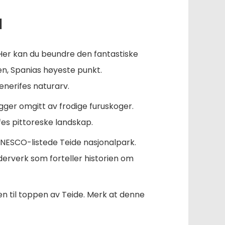
l
 Her kan du beundre den fantastiske
n, Spanias høyeste punkt.
enerifes naturarv.
igger omgitt av frodige furuskoger.
ifes pittoreske landskap.
 UNESCO-listede Teide nasjonalpark.
erverk som forteller historien om
nen til toppen av Teide. Merk at denne