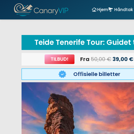
Hjem
Håndtak 
Teide Tenerife Tour: Guidet 
Opprinn
Fra
50,00
€
39,00
€
TILBUD!
pris
Offisielle billetter
var:
50,00 €