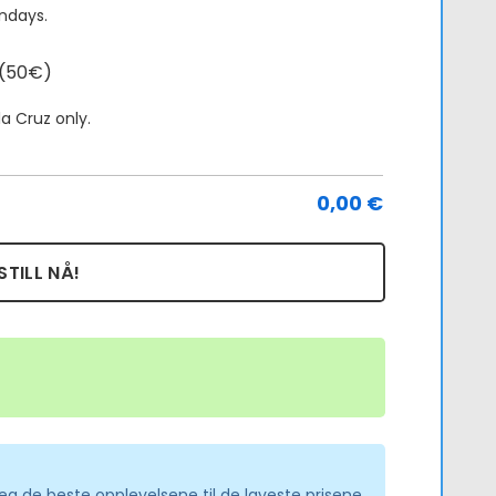
ndays.
Tenerife
Tour:
 (50€)
Guided
a Cruz only.
Trip
antall
0,00
€
STILL NÅ!
 deg de beste opplevelsene til de laveste prisene.