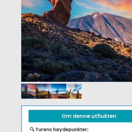
Om denne utflukten
🔍 Turens høydepunkter: