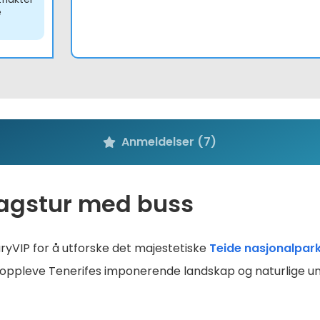
e
Anmeldelser (7)
agstur med buss
ryVIP for å utforske det majestetiske
Teide nasjonalpar
il å oppleve Tenerifes imponerende landskap og naturlige u