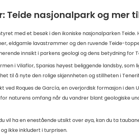
 Teide nasjonalpark og mer ti
ntyret med et besøk i den ikoniske nasjonalparken Teide.
oner, eldgamle lavastrømmer og den ruvende Teide-toppe
nerende innsikt i parkens geologi og dens betydning for T
armen i Vilaflor, Spanias høyest beliggende landsby, som l
et til å nyte den rolige skjønnheten og stillheten i Tener
ykt ved Roques de García, en overjordisk formasjon i den
for naturens omfang når du vandrer blant geologiske und
s du vil ha en enestående utsikt over øya, kan du ta tauba
g ikke inkludert i turprisen.