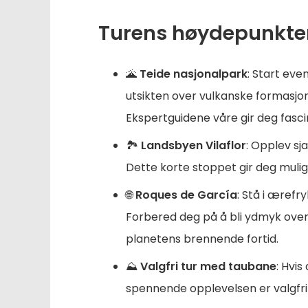
Turens høydepunkter:
🌋
Teide nasjonalpark
: Start eve
utsikten over vulkanske formasj
Ekspertguidene våre gir deg fasci
🏞️
Landsbyen Vilaflor
: Opplev sj
Dette korte stoppet gir deg muligh
🌐
Roques de García
: Stå i ærefr
Forbered deg på å bli ydmyk over
planetens brennende fortid.
⛰️
Valgfri tur med taubane
: Hvi
spennende opplevelsen er valgfri o