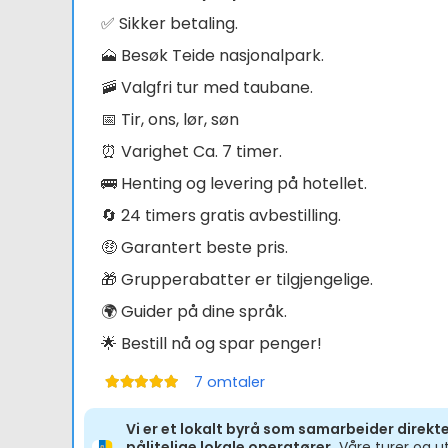
✅ Sikker betaling.
🗻 Besøk Teide nasjonalpark.
🚠 Valgfri tur med taubane.
📅 Tir, ons, lør, søn
⏰ Varighet Ca. 7 timer.
🚌 Henting og levering på hotellet.
🔄 24 timers gratis avbestilling.
🤑 Garantert beste pris.
🎁 Grupperabatter er tilgjengelige.
🌍 Guider på dine språk.
🌟 Bestill nå og spar penger!
7
omtaler
Vurdert
5.00
av 5
Vi er et lokalt byrå som samarbeider direk
pålitelige lokale operatører.
Våre turer og ut