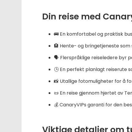
Din reise med Canary
🚌 En komfortabel og praktisk bussr
🏨 Hente- og bringetjeneste som s
🗣️ Flerspråklige reiseledere byr p
🕒 En perfekt planlagt reiserute s
📸 Utallige fotomuligheter for å 
📜 En reise gjennom hjertet av T
💰 CanaryVIPs garanti for den best
Viktige detaljer om 