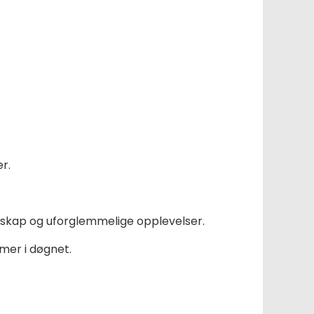
r.
nskap og uforglemmelige opplevelser.
imer i døgnet.