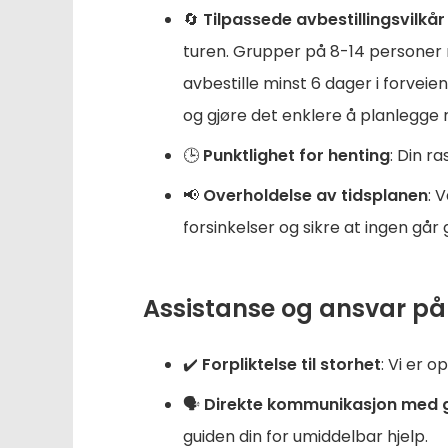
🔄
Tilpassede avbestillingsvilkår
turen. Grupper på 8-14 personer må
avbestille minst 6 dager i forveien
og gjøre det enklere å planlegge r
🕒
Punktlighet for henting
: Din r
📢
Overholdelse av tidsplanen
: 
forsinkelser og sikre at ingen går
Assistanse og ansvar på
✔️
Forpliktelse til storhet
: Vi er o
🗣️
Direkte kommunikasjon med 
guiden din for umiddelbar hjelp.