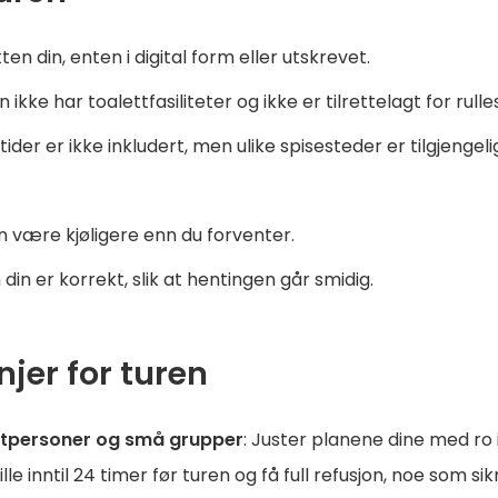
en din, enten i digital form eller utskrevet.
e har toalettfasiliteter og ikke er tilrettelagt for rulle
tider er ikke inkludert, men ulike spisesteder er tilgjengeli
an være kjøligere enn du forventer.
din er korrekt, slik at hentingen går smidig.
njer for turen
keltpersoner og små grupper
: Juster planene dine med ro 
lle inntil 24 timer før turen og få full refusjon, noe som s