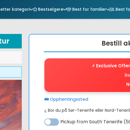
etter kategori
Bestselgere
Best for familier
Best fo
Du har i
tur
Bestill a
elig
Nåværende
pris
⚡️ Exclusive Offe
er:
Be
.
39,00 €.
N
🚌 Opphentingssted
¿ Bor du på Sør-Tenerife eller Nord-Teneri
Pickup from South Tenerife 