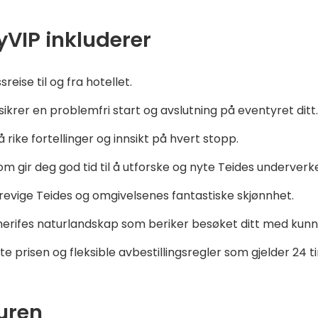
VIP inkluderer
eise til og fra hotellet.
ikrer en problemfri start og avslutning på eventyret ditt.
å rike fortellinger og innsikt på hvert stopp.
om gir deg god tid til å utforske og nyte Teides underverke
forevige Teides og omgivelsenes fantastiske skjønnhet.
enerifes naturlandskap som beriker besøket ditt med kun
e prisen og fleksible avbestillingsregler som gjelder 24 t
turen