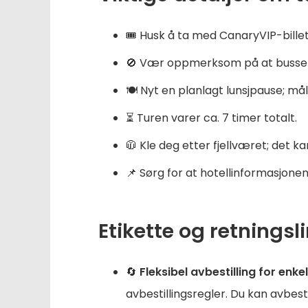
🎟️ Husk å ta med CanaryVIP-billett
🚫 Vær oppmerksom på at bussen ikk
🍽️ Nyt en planlagt lunsjpause; mål
⏳ Turen varer ca. 7 timer totalt.
🧥 Kle deg etter fjellværet; det k
📌 Sørg for at hotellinformasjonen 
Etikette og retningsli
🔄
Fleksibel avbestilling for en
avbestillingsregler. Du kan avbesti