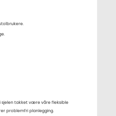
stolbrukere.
ge.
i sjelen takket være våre fleksible
ikrer problemfri planlegging.