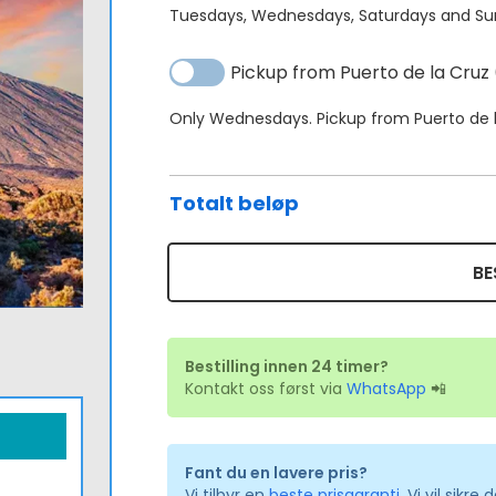
Tuesdays, Wednesdays, Saturdays and Su
Alternativ:
Pickup from Puerto de la Cruz
Only Wednesdays. Pickup from Puerto de l
Totalt beløp
BE
Bestilling innen 24 timer?
Kontakt oss først via
WhatsApp
📲
Fant du en lavere pris?
Vi tilbyr en
beste prisgaranti,
Vi vil sikre