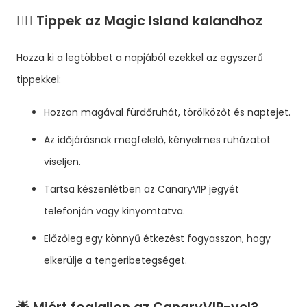
👨‍✈️ Tippek az Magic Island kalandhoz
Hozza ki a legtöbbet a napjából ezekkel az egyszerű
tippekkel:
Hozzon magával fürdőruhát, törölközőt és naptejet.
Az időjárásnak megfelelő, kényelmes ruházatot
viseljen.
Tartsa készenlétben az CanaryVIP jegyét
telefonján vagy kinyomtatva.
Előzőleg egy könnyű étkezést fogyasszon, hogy
elkerülje a tengeribetegséget.