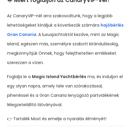
🌟 Miért foglaljon az CanaryVIP-vel?
Az CanaryVIP-nél arra szakosodtunk, hogy a legjobb
lehetőségeket kínáljuk a következők számára
hajóbérlés
Gran Canaria
. A luxusjachtoktól kezdve, mint az Magic
Island, egészen más, személyre szabott kirándulásokig,
megkönnyítjük Önnek, hogy felejthetetlen emlékeket
szerezzen a vízen.
Foglalja le a
Magic Island Yachtbérlés
ma, és induljon el
egy olyan napra, amely tele van szórakozással,
pihenéssel és a Gran Canaria lenyűgöző partvidékének
lélegzetelállító látványával.
👉
Tartalék
Most
és emelje a nyaralás élményét!