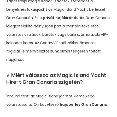
Tapasztalja meg a Kanári-szigetek szépségét a
kényelmes
luxusjacht
az Magic Island Yacht bérléssel
Gran Canarián. Ez a
privát hajókirándulás
Gran Canaria
lélegzetelállító délnyugati partja mentén tökéletes
választás családok, barátok vagy bárki számára, aki VIP-
kalandot keres. Az CanaryVIP-nél zökkenőmentes
foglalási élményt biztosítunk álmai tengeren töltött
napjához.
⭐️ Miért válassza az Magic Island Yacht
Hire-t Gran Canaria szigetén?
Íme, mi teszi az Magic Island jachtot kiemelkedő
választássá az Ön következő
hajóbérlés Gran Canaria
: