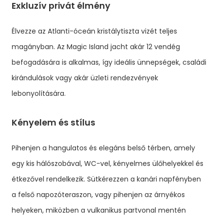
Exkluzív privát élmény
Élvezze az Atlanti-óceán kristálytiszta vizét teljes
magányban. Az Magic Island jacht akár 12 vendég
befogadására is alkalmas, így ideális ünnepségek, családi
kirándulások vagy akár üzleti rendezvények
lebonyolítására.
Kényelem és stílus
Pihenjen a hangulatos és elegáns belső térben, amely
egy kis hálószobával, WC-vel, kényelmes ülőhelyekkel és
étkezővel rendelkezik. Sütkérezzen a kanári napfényben
a felső napozóteraszon, vagy pihenjen az árnyékos
helyeken, miközben a vulkanikus partvonal mentén