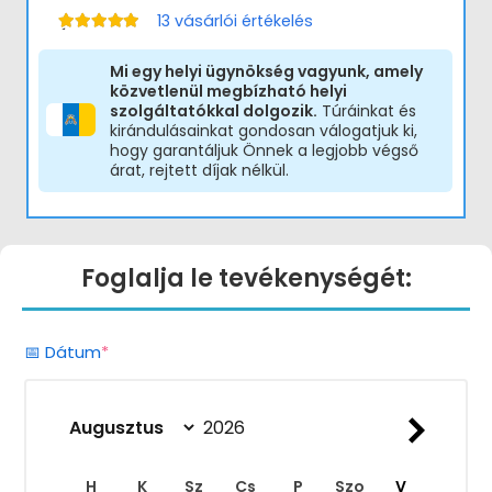
13
vásárlói értékelés
Értékelés:
5.00
/ 5
Mi egy helyi ügynökség vagyunk, amely
közvetlenül megbízható helyi
szolgáltatókkal dolgozik.
Túráinkat és
kirándulásainkat gondosan válogatjuk ki,
hogy garantáljuk Önnek a legjobb végső
árat, rejtett díjak nélkül.
Foglalja le tevékenységét:
(required)
📅 Dátum
*
H
K
Sz
Cs
P
Szo
V