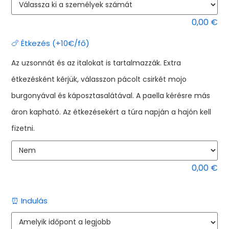
0,00
€
🍗 Étkezés (+10€/fő)
Ma
Az uzsonnát és az italokat is tartalmazzák. Extra
Alternatíva:
Isl
étkezésként kérjük, válasszon pácolt csirkét mojo
Ya
burgonyával és káposztasalátával. A paella kérésre más
Hi
áron kapható. Az étkezésekért a túra napján a hajón kell
Gr
fizetni.
Ca
me
0,00
€
⏰ Indulás