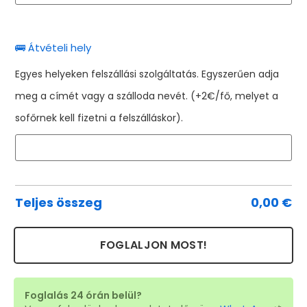
🚌 Átvételi hely
Egyes helyeken felszállási szolgáltatás. Egyszerűen adja
meg a címét vagy a szálloda nevét. (+2€/fő, melyet a
sofőrnek kell fizetni a felszálláskor).
Teljes összeg
0,00
€
FOGLALJON MOST!
Foglalás 24 órán belül?