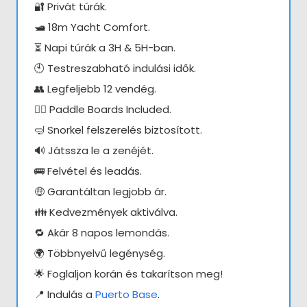
🔐 Privát túrák.
🛥️ 18m Yacht Comfort.
⏳ Napi túrák a 3H & 5H-ban.
🕙 Testreszabható indulási idők.
👥 Legfeljebb 12 vendég.
🏄‍♀️ Paddle Boards Included.
🤿 Snorkel felszerelés biztosított.
🔊 Játssza le a zenéjét.
🚌 Felvétel és leadás.
🤑 Garantáltan legjobb ár.
👪 Kedvezmények aktiválva.
🔁 Akár 8 napos lemondás.
🌍 Többnyelvű legénység.
🌟 Foglaljon korán és takarítson meg!
📍 Indulás a
Puerto Base
.