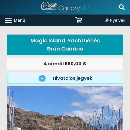
Menü
🌍 Nyelvek
Magic Island: Yachtbérlés
Gran Canaria
A címről
550,00
€
Hivatalos jegyek