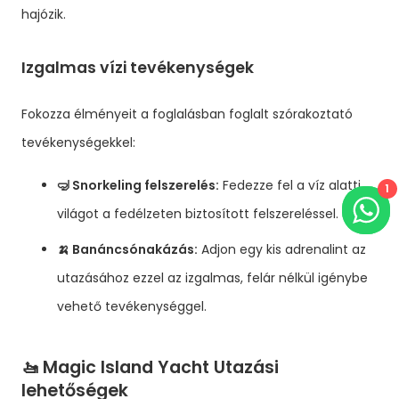
hajózik.
Izgalmas vízi tevékenységek
Fokozza élményeit a foglalásban foglalt szórakoztató
tevékenységekkel:
🤿 Snorkeling felszerelés:
Fedezze fel a víz alatti
1
világot a fedélzeten biztosított felszereléssel.
🍌 Banáncsónakázás:
Adjon egy kis adrenalint az
utazásához ezzel az izgalmas, felár nélkül igénybe
vehető tevékenységgel.
🚤 Magic Island Yacht Utazási
lehetőségek