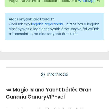
Vegye fel velünk a kapcsolatot először a
WhatsApp
📲
Alacsonyabb árat talált?
Kínálunk egy
legjobb árgarancia,
, biztosítva a legjobb
élményeket a legalacsonyabb áron. Vegye fel velünk
a kapcsolatot, ha alacsonyabb árat talál.
Információ
🛥️ Magic Island Yacht bérlés Gran
Canaria CanaryVIP-vel