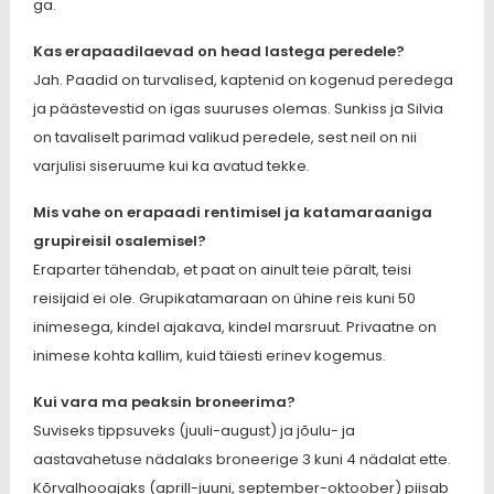
ga.
Kas erapaadilaevad on head lastega peredele?
Jah. Paadid on turvalised, kaptenid on kogenud peredega
ja päästevestid on igas suuruses olemas. Sunkiss ja Silvia
on tavaliselt parimad valikud peredele, sest neil on nii
varjulisi siseruume kui ka avatud tekke.
Mis vahe on erapaadi rentimisel ja katamaraaniga
grupireisil osalemisel?
Eraparter tähendab, et paat on ainult teie päralt, teisi
reisijaid ei ole. Grupikatamaraan on ühine reis kuni 50
inimesega, kindel ajakava, kindel marsruut. Privaatne on
inimese kohta kallim, kuid täiesti erinev kogemus.
Kui vara ma peaksin broneerima?
Suviseks tippsuveks (juuli-august) ja jõulu- ja
aastavahetuse nädalaks broneerige 3 kuni 4 nädalat ette.
Kõrvalhooajaks (aprill-juuni, september-oktoober) piisab