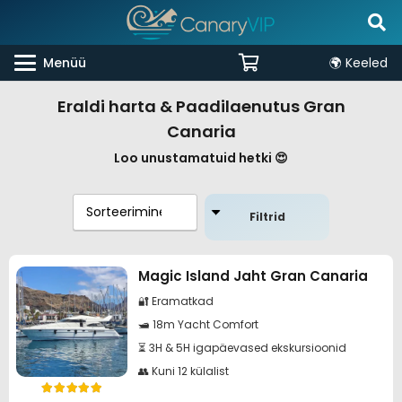
Menüü
🌍 Keeled
Eraldi harta & Paadilaenutus Gran
Canaria
Loo unustamatuid hetki 😍
Filtrid
Magic Island Jaht Gran Canaria
🔐 Eramatkad
🛥️ 18m Yacht Comfort
⏳ 3H & 5H igapäevased ekskursioonid
👥 Kuni 12 külalist
Hinnanguga
5.00
/ 5