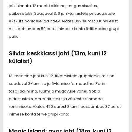
jahi hinnata. 12 meetri pikkune, mugav sisustus,
päikesetekk. Saadaval 3, 6 ja 8-tunnistele privaatsetele
ekskursioonidele iga päev. Alates 399 eurost 3 tunni eest,
mis teeb umbes 50 eurot inimese kohta 8-liikmelise grupi
puhul.
Silvia: keskklassi jaht (13m, kuni 12
külalist)
13-meetrine jaht kuni 12-liikmelistele gruppidele, mis on
saadaval 3-tunnise ja 6-tunnise formaadina. Parim
tasakaal hinna, ruumi ja mugavuse vahel. Sobib
pidustusteks, pereüritusteks ja väikeste rühmade
rentimiseks. Alates 450 eurost 3 tunni eest, umbes 37 eurot
inimese kohta terve grupi kohta.
Magic Island: avar jaht (18m, kuni 12