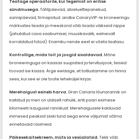
Teatage operaatorile, kui tegemist on erilise
sündmusega.
Tähtpäevad, abieluettepanekud,
sünnipäevad, firmapidud: andke CanaryVIP-le broneeringu
märkustes teada ja meeskond võib lisada väikseid nippe
(jahutatud cava saabumisel, muusikavalik, eelnevalt
korraldatud fotod). Enamiku nende eest ei võeta lisatasu.
Kontrollige, mida toit ja joogid sisaldavad.
Mõne
broneeringuga on kaasas suupisted ja tervitusjook, teised
toovad ise kaasa. Ärge eeldage, et toitlustamine on hinna
sees, kui see ei ole toote leheküljel kirjas.
Merehaigust esineb harva.
Gran Canaria lõunarannik on
kaitstud ja meri on üldiselt rahulik, eriti paari esimese
kilomeetri kaugusel rannikust. Merehaigusele kalduvad
inimesed peaksid siiski tund aega enne väljumist võtma
ennetavaid ravimeid.
Päikesekaitsekreem, müts ja vesijalatsid.
Tekk võib