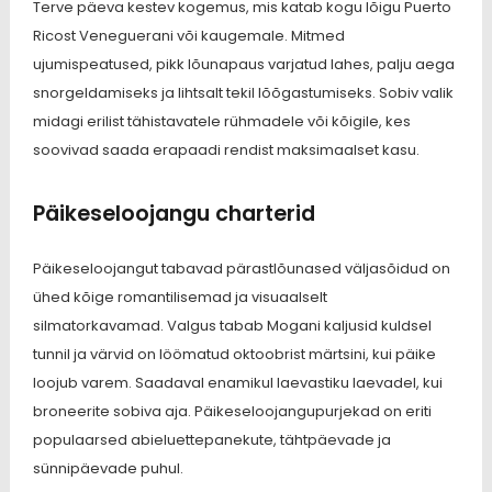
Terve päeva kestev kogemus, mis katab kogu lõigu Puerto
Ricost Veneguerani või kaugemale. Mitmed
ujumispeatused, pikk lõunapaus varjatud lahes, palju aega
snorgeldamiseks ja lihtsalt tekil lõõgastumiseks. Sobiv valik
midagi erilist tähistavatele rühmadele või kõigile, kes
soovivad saada erapaadi rendist maksimaalset kasu.
Päikeseloojangu charterid
Päikeseloojangut tabavad pärastlõunased väljasõidud on
ühed kõige romantilisemad ja visuaalselt
silmatorkavamad. Valgus tabab Mogani kaljusid kuldsel
tunnil ja värvid on löömatud oktoobrist märtsini, kui päike
loojub varem. Saadaval enamikul laevastiku laevadel, kui
broneerite sobiva aja. Päikeseloojangupurjekad on eriti
populaarsed abieluettepanekute, tähtpäevade ja
sünnipäevade puhul.