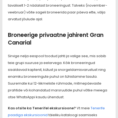
tavaliselt 1-2 nädalast broneeringust. Talveks (november-
veebruar) võite sageli broneerida paar päeva ette, välja
arvatud jõulude ajal.
Broneerige privaatne jahirent Gran
Canarial
Sirvige nelja eespool toodud jahti ja valige see, mis sobib
teie grupi suuruse ja eelarvega. Kõik broneeringud
sisaldavad kaptenit, kütust ja snorgeldamisvarustust ning
enamiku broneeringute puhul on tühistamine tasuta.
Suuremate kui 12-liikmeliste rühmade, mitmepäevaste
prahtide või kohandatud marsruutide puhul võtke meiega
otse WhatsAppi kaudu ühendust.
Kas otsite ka Tenerifel ekskursioone?
Vt meie
Tenerife
paadiga ekskursioonid
täieliku kataloogi saamiseks