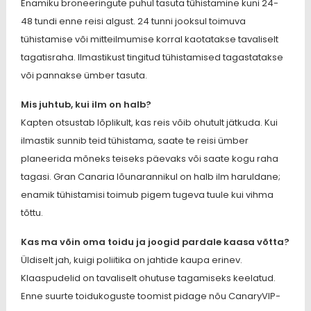
Enamiku broneeringute puhul tasuta tühistamine kuni 24-
48 tundi enne reisi algust. 24 tunni jooksul toimuva
tühistamise või mitteilmumise korral kaotatakse tavaliselt
tagatisraha. Ilmastikust tingitud tühistamised tagastatakse
või pannakse ümber tasuta.
Mis juhtub, kui ilm on halb?
Kapten otsustab lõplikult, kas reis võib ohutult jätkuda. Kui
ilmastik sunnib teid tühistama, saate te reisi ümber
planeerida mõneks teiseks päevaks või saate kogu raha
tagasi. Gran Canaria lõunarannikul on halb ilm haruldane;
enamik tühistamisi toimub pigem tugeva tuule kui vihma
tõttu.
Kas ma võin oma toidu ja joogid pardale kaasa võtta?
Üldiselt jah, kuigi poliitika on jahtide kaupa erinev.
Klaaspudelid on tavaliselt ohutuse tagamiseks keelatud.
Enne suurte toidukoguste toomist pidage nõu CanaryVIP-