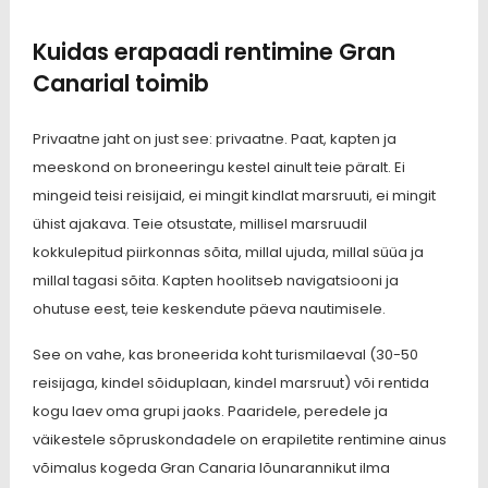
Kuidas erapaadi rentimine Gran
Canarial toimib
Privaatne jaht on just see: privaatne. Paat, kapten ja
meeskond on broneeringu kestel ainult teie päralt. Ei
mingeid teisi reisijaid, ei mingit kindlat marsruuti, ei mingit
ühist ajakava. Teie otsustate, millisel marsruudil
kokkulepitud piirkonnas sõita, millal ujuda, millal süüa ja
millal tagasi sõita. Kapten hoolitseb navigatsiooni ja
ohutuse eest, teie keskendute päeva nautimisele.
See on vahe, kas broneerida koht turismilaeval (30-50
reisijaga, kindel sõiduplaan, kindel marsruut) või rentida
kogu laev oma grupi jaoks. Paaridele, peredele ja
väikestele sõpruskondadele on erapiletite rentimine ainus
võimalus kogeda Gran Canaria lõunarannikut ilma