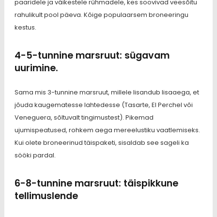
paaridele ja väikestele rühmadele, kes soovivad veesõitu
rahulikult pool päeva. Kõige populaarsem broneeringu
kestus.
4-5-tunnine marsruut: sügavam
uurimine.
Sama mis 3-tunnine marsruut, millele lisandub lisaaega, et
jõuda kaugematesse lahtedesse (Tasarte, El Perchel või
Veneguera, sõltuvalt tingimustest). Pikemad
ujumispeatused, rohkem aega mereelustiku vaatlemiseks.
Kui olete broneerinud täispaketi, sisaldab see sageli ka
sööki pardal.
6-8-tunnine marsruut: täispikkune
tellimuslende