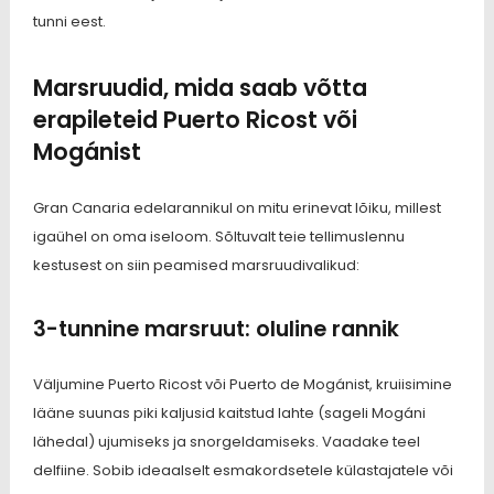
tunni eest.
Marsruudid, mida saab võtta
erapileteid Puerto Ricost või
Mogánist
Gran Canaria edelarannikul on mitu erinevat lõiku, millest
igaühel on oma iseloom. Sõltuvalt teie tellimuslennu
kestusest on siin peamised marsruudivalikud:
3-tunnine marsruut: oluline rannik
Väljumine Puerto Ricost või Puerto de Mogánist, kruiisimine
lääne suunas piki kaljusid kaitstud lahte (sageli Mogáni
lähedal) ujumiseks ja snorgeldamiseks. Vaadake teel
delfiine. Sobib ideaalselt esmakordsetele külastajatele või