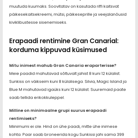
muutuda kuumaks. Soovitatav on kasutada riffi kaitsvat
päikesekaitsekreemi, mütsi, päikeseprille ja veejalanõusid
kiviklibustesse sisenemiseks.
Erapaadi rentimine Gran Canarial:
korduma kippuvad küsimused
Mitu inimest mahub Gran Canaria eraparterisse?
Meie paadid mahutavad sõltuvalt jahist 8 kuni 12 külalist.
Sunkiss on väikseim kuni 8 külalisega. Silvia, Magic Island ja
Blue M mahutavad igaüks kuni 12 külalist. Suuremaid paate
saab tellida erikokkuleppel.
Milline on minimaalne grupi suurus erapaadi
rentimiseks?
Miinimumi ei ole. Hind on ühe paadi, mitte ühe inimese
kohta. Paar saab broneerida kogu Sunkissi jahi sama 399