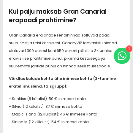
Kui palju maksab Gran Canarial
erapaadi prahtimine?
Gran Canaria erajahtide rendihinnad sõltuvad paadi
suurusest ja reisi kestusest. CanaryVIP laevastiku hinnad
1
ulatuvad 399 eurost kuni 650 euroni põhilise 3-tunnise
eraviisilise prahtimise puhul, pikema kestusega ja
suuremate jahtide puhul on hinnad sellest ülespoole.
Võrdlus kulude kohta ühe inimese kohta (3-tunnine
eratellimuslend, täisgrupp):
- Sunkiss (8 külalist): 50 € inimese kohta
- Silvia (12 külalist): 37 € inimese kohta
- Magic Island (12 külalist): 46 € inimese kohta
- Sinine M (12 külalist): 54 € inimese kohta