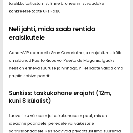
täielikku toitlustamist. Enne broneerimist vaadake
konkreetse toote üksikasju.
Neli jahti, mida saab rentida
eraisikutele
CanaryVIP opereerib Gran Canarial nelja erajahti, mis kõik
on sildunud Puerto Ricos või Puerto de Mogánis. Igaüks
neist on erineva suuruse ja hinnaga, nii et saate valida oma
grupile sobiva paadi:
Sunkiss: taskukohane erajaht (12m,
kuni 8 külalist)
Laevastiku väikseim ja taskukohaseim paat, mis on
ideaalne paaridele, peredele või väikestele
sõpruskondadele, kes soovivad privaatsust ilma suurema