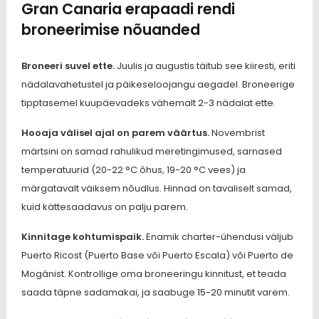
Gran Canaria erapaadi rendi
broneerimise nõuanded
Broneeri suvel ette.
Juulis ja augustis täitub see kiiresti, eriti
nädalavahetustel ja päikeseloojangu aegadel. Broneerige
tipptasemel kuupäevadeks vähemalt 2-3 nädalat ette.
Hooaja välisel ajal on parem väärtus.
Novembrist
märtsini on samad rahulikud meretingimused, sarnased
temperatuurid (20-22 °C õhus, 19-20 °C vees) ja
märgatavalt väiksem nõudlus. Hinnad on tavaliselt samad,
kuid kättesaadavus on palju parem.
Kinnitage kohtumispaik.
Enamik charter-ühendusi väljub
Puerto Ricost (Puerto Base või Puerto Escala) või Puerto de
Mogánist. Kontrollige oma broneeringu kinnitust, et teada
saada täpne sadamakai, ja saabuge 15-20 minutit varem.