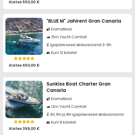
Alates
550,00
€
"BLUE M" Jahirent Gran Canaria
🔐 Eramatkad
🛥️ 15m Yacht Comfort
⏳ Igapäevased ekskursioonid 3-8h
👥 Kuni 12 külalist
Hinnanguga
5.00
/ 5
Alates
650,00
€
Sunkiss Boat Charter Gran
Canaria
🔐 Eramatkad
🛥️ 12m Yacht Comfort
⏳ 3H, 6H ja 8H igapäevased ekskursioonid
👥 Kuni 8 külalist
Hinnanguga
5.00
/ 5
Alates
399,00
€