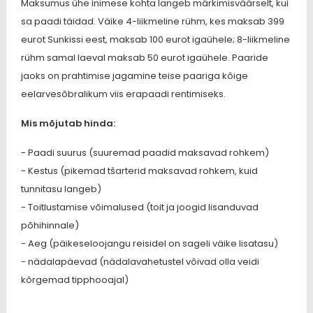
Maksumus ühe inimese kohta langeb märkimisväärselt, kui
sa paadi täidad. Väike 4-liikmeline rühm, kes maksab 399
eurot Sunkissi eest, maksab 100 eurot igaühele; 8-liikmeline
rühm samal laeval maksab 50 eurot igaühele. Paaride
jaoks on prahtimise jagamine teise paariga kõige
eelarvesõbralikum viis erapaadi rentimiseks.
Mis mõjutab hinda:
- Paadi suurus (suuremad paadid maksavad rohkem)
- Kestus (pikemad tšarterid maksavad rohkem, kuid
tunnitasu langeb)
- Toitlustamise võimalused (toit ja joogid lisanduvad
põhihinnale)
- Aeg (päikeseloojangu reisidel on sageli väike lisatasu)
- nädalapäevad (nädalavahetustel võivad olla veidi
kõrgemad tipphooajal)