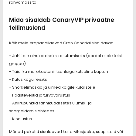
rahvamassita.
Mida sisaldab CanaryVIP privaatne
tellimuslend
Kõik meie erapaadilaevad Gran Canarial sisaldavad:
- Jaht teie ainukordseks kasutamiseks (pardal ei ole teisi
gruppe).
- Täieliku merekapteni litsentsiga kutseline kapten
- Kütus kogu reisiks
- Snorkelimaskid ja uimed kõigile külalistele
- Päästevestid ja turvavarustus
- Ankrupunktid rannikuäärsetes ujumis- ja
snorgeldamislahtedes
- Kindlustus
Mõned paketid sisaldavad ka tervitusjooke, suupisteid või