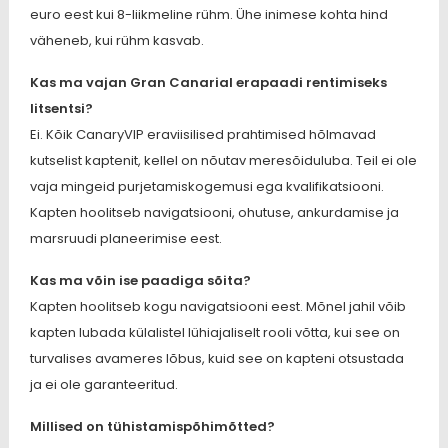
euro eest kui 8-liikmeline rühm. Ühe inimese kohta hind
väheneb, kui rühm kasvab.
Kas ma vajan Gran Canarial erapaadi rentimiseks
litsentsi?
Ei. Kõik CanaryVIP eraviisilised prahtimised hõlmavad
kutselist kaptenit, kellel on nõutav meresõiduluba. Teil ei ole
vaja mingeid purjetamiskogemusi ega kvalifikatsiooni.
Kapten hoolitseb navigatsiooni, ohutuse, ankurdamise ja
marsruudi planeerimise eest.
Kas ma võin ise paadiga sõita?
Kapten hoolitseb kogu navigatsiooni eest. Mõnel jahil võib
kapten lubada külalistel lühiajaliselt rooli võtta, kui see on
turvalises avameres lõbus, kuid see on kapteni otsustada
ja ei ole garanteeritud.
Millised on tühistamispõhimõtted?