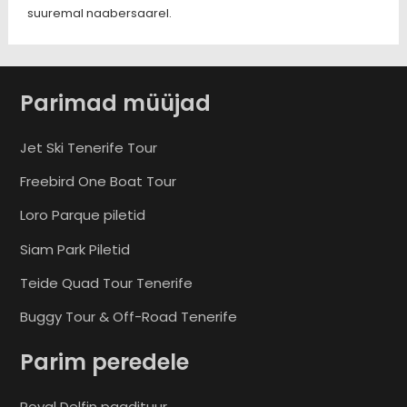
suuremal naabersaarel.
Parimad müüjad
Jet Ski Tenerife Tour
Freebird One Boat Tour
Loro Parque piletid
Siam Park Piletid
Teide Quad Tour Tenerife
Buggy Tour & Off-Road Tenerife
Parim peredele
Royal Delfin paadituur