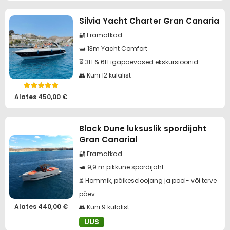
Silvia Yacht Charter Gran Canaria
🔐 Eramatkad
🛥️ 13m Yacht Comfort
⏳ 3H & 6H igapäevased ekskursioonid
👥 Kuni 12 külalist
Hinnanguga
5.00
/ 5
Alates
450,00
€
Black Dune luksuslik spordijaht
Gran Canarial
🔐 Eramatkad
🛥️ 9,9 m pikkune spordijaht
⏳ Hommik, päikeseloojang ja pool- või terve
päev
Alates
440,00
€
👥 Kuni 9 külalist
UUS