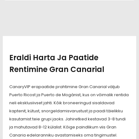
Eraldi Harta Ja Paatide
Rentimine Gran Canarial
CanaryVIP erapaatide prahtimine Gran Canarial väljub
Puerto Ricost ja Puerto de Mogánist, kus on võimalik rentida
neli eksklusiivset jahti. Kõik broneeringud sisaldavad
kaptenit, kütust, snorgeldamisvarustust ja paadi täielikku
kasutamist teie grupi jaoks. Jahiretked kestavad 3-8 tundi
ja mahutavad 8-12 külalist. Kõige paindlikum viis Gran
Canaria edelaranniku avastamiseks oma tingimustel.