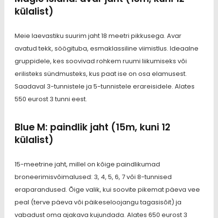
külalist)
Meie laevastiku suurim jaht 18 meetri pikkusega. Avar
avatud tekk, söögituba, esmaklassiline viimistlus. Ideaalne
gruppidele, kes soovivad rohkem ruumi liikumiseks või
erilisteks sündmusteks, kus paat ise on osa elamusest.
Saadaval 3-tunnistele ja 5-tunnistele erareisidele. Alates
550 eurost 3 tunni eest.
Blue M: paindlik jaht (15m, kuni 12
külalist)
15-meetrine jaht, millel on kõige paindlikumad
broneerimisvõimalused: 3, 4, 5, 6, 7 või 8-tunnised
eraparandused. Õige valik, kui soovite pikemat päeva vee
peal (terve päeva või päikeseloojangu tagasisõit) ja
vabadust oma ajakava kujundada. Alates 650 eurost 3