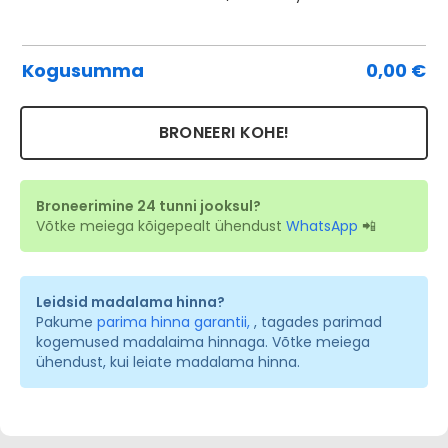
To
Te
Kogusumma
0,00
€
ko
BRONEERI KOHE!
Broneerimine 24 tunni jooksul?
Võtke meiega kõigepealt ühendust
WhatsApp
📲
Leidsid madalama hinna?
Pakume
parima hinna garantii,
, tagades parimad
kogemused madalaima hinnaga. Võtke meiega
ühendust, kui leiate madalama hinna.