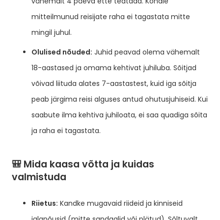
vähemalt 4 päeva ette teatada. Kohale
mitteilmunud reisijate raha ei tagastata mitte
mingil juhul.
Olulised nõuded:
Juhid peavad olema vähemalt
18-aastased ja omama kehtivat juhiluba. Sõitjad
võivad liituda alates 7-aastastest, kuid iga sõitja
peab järgima reisi alguses antud ohutusjuhiseid. Kui
saabute ilma kehtiva juhiloata, ei saa quadiga sõita
ja raha ei tagastata.
🎒 Mida kaasa võtta ja kuidas
valmistuda
Riietus:
Kandke mugavaid riideid ja kinniseid
jalanõusid (mitte sandaalid või plätud). Sõltuvalt