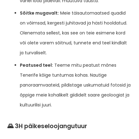
vahel loob pidevalt muutuva tausta.
Sõitke mugavalt:
Meie täisautomaatsed quadid
on võimsad, kergesti juhitavad ja hästi hooldatud.
Olenemata sellest, kas see on teie esimene kord
või olete varem sõitnud, tunnete end teel kindlalt
ja turvaliselt.
Peatused teel:
Teeme mitu peatust mõnes
Tenerife kõige tuntumas kohas. Nautige
panoraamvaateid, pildistage uskumatuid fotosid ja
õppige meie kohalikelt giididelt saare geoloogiat ja
kultuurilisi juuri.
🌄 3H päikeseloojangutuur