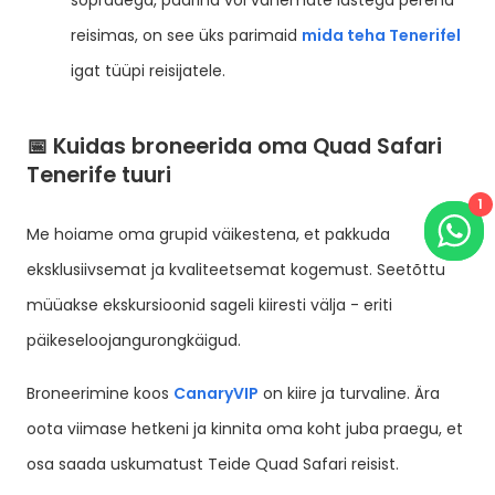
sõpradega, paarina või vanemate lastega perena
reisimas, on see üks parimaid
mida teha Tenerifel
igat tüüpi reisijatele.
📅 Kuidas broneerida oma Quad Safari
Tenerife tuuri
1
Me hoiame oma grupid väikestena, et pakkuda
eksklusiivsemat ja kvaliteetsemat kogemust. Seetõttu
müüakse ekskursioonid sageli kiiresti välja - eriti
päikeseloojangurongkäigud.
Broneerimine koos
CanaryVIP
on kiire ja turvaline. Ära
oota viimase hetkeni ja kinnita oma koht juba praegu, et
osa saada uskumatust Teide Quad Safari reisist.