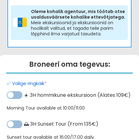
Hinnanguga
5.00
/ 5
Oleme kohalik agentuur, mis töötab otse
usaldusväärsete kohalike ettevõtjatega.
Meie ekskursioonid ja ekskursioonid on
hoolikalt valitud, et tagada teile parim
lõpphind ilma varjatud tasudeta.
Broneeri oma tegevus:
(required)
✅ Valige ringkäik
*
☀️ 3H hommikune ekskursioon (Alates 109€)
Morning Tour available at 10:00/11:00
🌅 3H Sunset Tour (From 135€)
Te
Alternatiiv:
Sunset tour available at 16:00/17:00 daily.
Qu