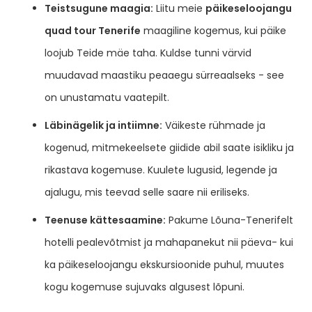
Teistsugune maagia:
Liitu meie
päikeseloojangu
quad tour Tenerife
maagiline kogemus, kui päike
loojub Teide mäe taha. Kuldse tunni värvid
muudavad maastiku peaaegu sürreaalseks - see
on unustamatu vaatepilt.
Läbinägelik ja intiimne:
Väikeste rühmade ja
kogenud, mitmekeelsete giidide abil saate isikliku ja
rikastava kogemuse. Kuulete lugusid, legende ja
ajalugu, mis teevad selle saare nii eriliseks.
Teenuse kättesaamine:
Pakume Lõuna-Tenerifelt
hotelli pealevõtmist ja mahapanekut nii päeva- kui
ka päikeseloojangu ekskursioonide puhul, muutes
kogu kogemuse sujuvaks algusest lõpuni.