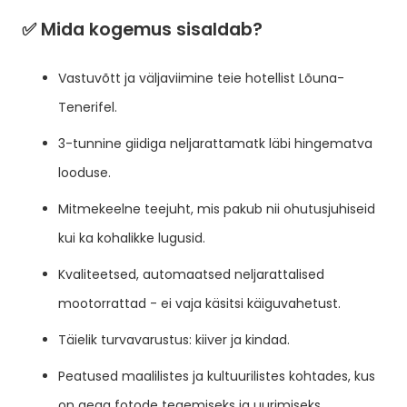
✅ Mida kogemus sisaldab?
Vastuvõtt ja väljaviimine teie hotellist Lõuna-
Tenerifel.
3-tunnine giidiga neljarattamatk läbi hingematva
looduse.
Mitmekeelne teejuht, mis pakub nii ohutusjuhiseid
kui ka kohalikke lugusid.
Kvaliteetsed, automaatsed neljarattalised
mootorrattad - ei vaja käsitsi käiguvahetust.
Täielik turvavarustus: kiiver ja kindad.
Peatused maalilistes ja kultuurilistes kohtades, kus
on aega fotode tegemiseks ja uurimiseks.