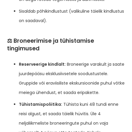
Sisaldab põhikindlustust (valikuline täielik kindlustus
on saadaval).
⚖️ Broneerimise ja tühistamise
tingimused
Reserveerige kindlalt:
Broneerige varakult ja saate
juurdepääsu eksklusiivsetele soodustustele.
Gruppide või eraviisiliste ekskursioonide puhul võtke
meiega ühendust, et saada eripakette.
Tühistamispoliitika:
Tühista kuni 48 tundi enne
reisi algust, et saada täielik hüvitis. Üle 4
neljaliikmeliste broneeringute puhul on vaja