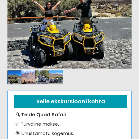
Selle ekskursiooni kohta
🔍 Teide Quad Safari:
✅ Turvaline makse.
🌟 Unustamatu kogemus.