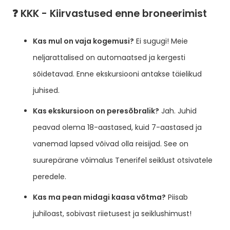
❓ KKK - Kiirvastused enne broneerimist
Kas mul on vaja kogemusi?
Ei sugugi! Meie
neljarattalised on automaatsed ja kergesti
sõidetavad. Enne ekskursiooni antakse täielikud
juhised.
Kas ekskursioon on peresõbralik?
Jah. Juhid
peavad olema 18-aastased, kuid 7-aastased ja
vanemad lapsed võivad olla reisijad. See on
suurepärane võimalus Tenerifel seiklust otsivatele
peredele.
Kas ma pean midagi kaasa võtma?
Piisab
juhiloast, sobivast riietusest ja seiklushimust!