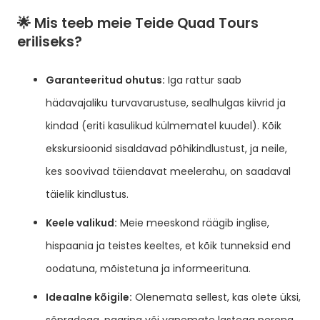
🌟 Mis teeb meie Teide Quad Tours
eriliseks?
Garanteeritud ohutus:
Iga rattur saab
hädavajaliku turvavarustuse, sealhulgas kiivrid ja
kindad (eriti kasulikud külmematel kuudel). Kõik
ekskursioonid sisaldavad põhikindlustust, ja neile,
kes soovivad täiendavat meelerahu, on saadaval
täielik kindlustus.
Keele valikud:
Meie meeskond räägib inglise,
hispaania ja teistes keeltes, et kõik tunneksid end
oodatuna, mõistetuna ja informeerituna.
Ideaalne kõigile:
Olenemata sellest, kas olete üksi,