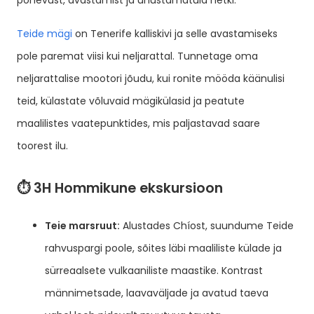
põnevust, avastamist ja unustamatuid hetki.
Teide mägi
on Tenerife kalliskivi ja selle avastamiseks
pole paremat viisi kui neljarattal. Tunnetage oma
neljarattalise mootori jõudu, kui ronite mööda käänulisi
teid, külastate võluvaid mägikülasid ja peatute
maalilistes vaatepunktides, mis paljastavad saare
toorest ilu.
⏱️ 3H Hommikune ekskursioon
Teie marsruut:
Alustades Chíost, suundume Teide
rahvuspargi poole, sõites läbi maaliliste külade ja
sürreaalsete vulkaaniliste maastike. Kontrast
männimetsade, laavaväljade ja avatud taeva