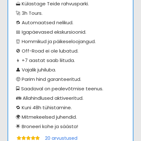
🗻 Külastage Teide rahvusparki.
🚀 3h Tours.
🔂 Automaatsed nelikud.
📅 Igapäevased ekskursioonid.
⏰ Hommikud ja päikeseloojangud.
🚫 Off-Road ei ole lubatud.
👦 +7 aastat saab liituda.
👤 Vajalik juhiluba.
🤑 Parim hind garanteeritud.
🚍 Saadaval on pealevõtmise teenus.
👪 Allahindlused aktiveeritud.
🔁 Kuni 48h tühistamine.
🌍 Mitmekeelsed juhendid.
🌟 Broneeri kohe ja säästa!
20
arvustused