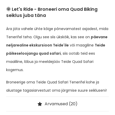
🌞 Let's Ride - Broneeri oma Quad Biking
seiklus juba täna
Ära jäta vahele ühte kõige põnevamatest asjadest, mida
Tenerifel teha. Olgu see siis ükskõik, kas see on
päevane
neljarealine ekskursioon Teide'ile
või maagiline
Teide
päikeseloojangu quad safari
, siis ootab teid ees
maaliline, lõbus ja meeldejääv Teide Quad Safari
kogemus.
Broneerige oma Teide Quad Safari Tenerifel kohe ja
alustage tagasiarvestust oma järgmise suure seikluseni!
Arvamused (20)