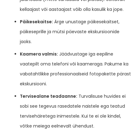
kellaajast või aastaajast võib olla kasulik ka jope.
Päikesekaitse:
Ärge unustage päikesekaitset,
päikeseprille ja mütsi päevaste ekskursioonide
jaoks.
Kaamera valmis:
Jäädvustage iga eepiline
vaatepilt oma telefoni või kaameraga. Pakume ka
vabatahtlikke professionaalseid fotopakette pärast
ekskursiooni.
Tervisealane teadaanne:
Turvalisuse huvides ei
sobi see tegevus rasedatele naistele ega teatud
tervisehäiretega inimestele. Kui te ei ole kindel,
võtke meiega eelnevalt ühendust.