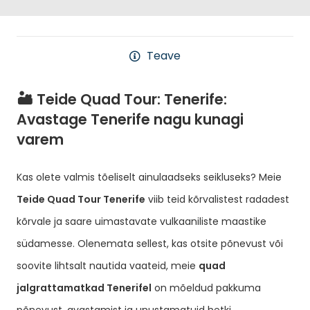
Teave
🏜️ Teide Quad Tour: Tenerife:
Avastage Tenerife nagu kunagi
varem
Kas olete valmis tõeliselt ainulaadseks seikluseks? Meie
Teide Quad Tour Tenerife
viib teid kõrvalistest radadest
kõrvale ja saare uimastavate vulkaaniliste maastike
südamesse. Olenemata sellest, kas otsite põnevust või
soovite lihtsalt nautida vaateid, meie
quad
jalgrattamatkad Tenerifel
on mõeldud pakkuma