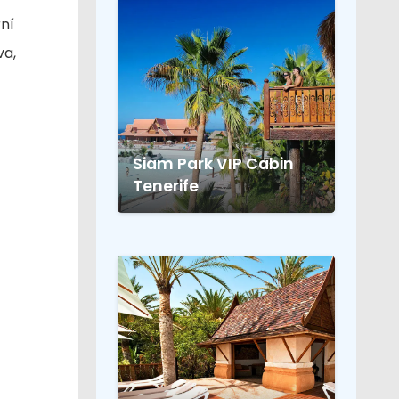
ní
va,
Siam Park VIP Cabin
Tenerife