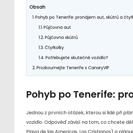
Obsah
Pohyb po Tenerife: pronájem aut, skútrů a čtyř
Půjčovna aut
Půjčovna skútrů
Čtyřkolky
Potřebujete skutečně vozidlo?
Prozkoumejte Tenerife s CanaryVIP
Pohyb po Tenerife: pr
Jednou z prvních otázek, kterou si lidé při plá
vozidlo. Odpověď závisí na tom, co chcete děla
Playa de las Americas, Los Cristianos) a plánu