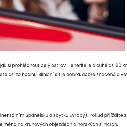
ak si prohlédnout celý ostrov. Tenerife je dlouhé asi 80 
ete asi za hodinu. Silniční síť je dobrá, dobře značená a vě
tinentálním Španělsku a zbytku Evropy). Pokud přijíždíte z
, zejména na kruhových objezdech a horských silnicích.