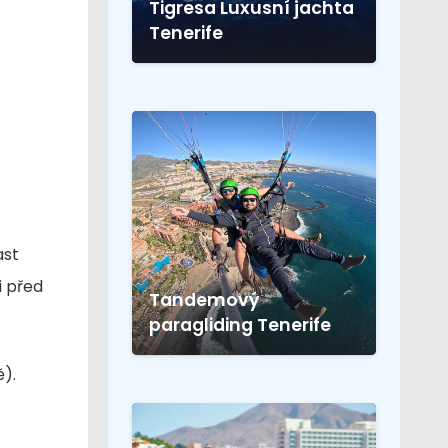
Tigresa Luxusní jachta
Tenerife
ast
i před
Tandemový
paragliding Tenerife
).