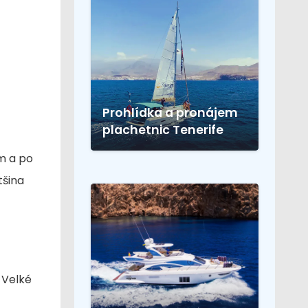
Prohlídka a pronájem
plachetnic Tenerife
km a po
tšina
 Velké