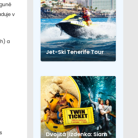
aguně
duje v
th) a
Jet-Ski Tenerife Tour
s
Dvojitá jízdenka: Siam