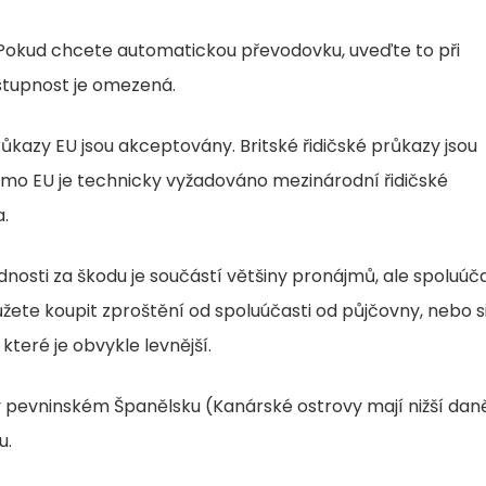
Pokud chcete automatickou převodovku, uveďte to při
ostupnost je omezená.
růkazy EU jsou akceptovány. Britské řidičské průkazy jsou
imo EU je technicky vyžadováno mezinárodní řidičské
a.
ědnosti za škodu je součástí většiny pronájmů, ale spoluúč
žete koupit zproštění od spoluúčasti od půjčovny, nebo s
které je obvykle levnější.
v pevninském Španělsku (Kanárské ostrovy mají nižší daně
u.