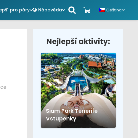
epší pro páry
Nápověda
Čeština
Nejlepší aktivity:
ace
Siam Park Tenerife
Vstupenky