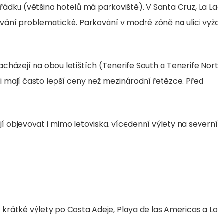
pořádku (většina hotelů má parkoviště). V Santa Cruz, La L
ní problematické. Parkování v modré zóně na ulici vyža
cházejí na obou letištích (Tenerife South a Tenerife Nor
i mají často lepší ceny než mezinárodní řetězce. Před
ějí objevovat i mimo letoviska, vícedenní výlety na severní
a krátké výlety po Costa Adeje, Playa de las Americas a Lo