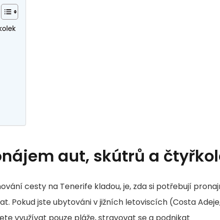
kolek
onájem aut, skútrů a čtyřko
nování cesty na Tenerife kladou, je, zda si potřebují pron
t. Pokud jste ubytováni v jižních letoviscích (Costa Adeje
jete využívat pouze pláže, stravovat se a podnikat