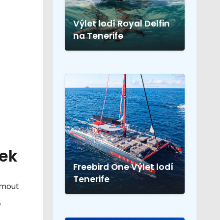
Výlet lodí Royal Delfin
na Tenerife
lek
Freebird One Výlet lodí
Tenerife
ajmout
,