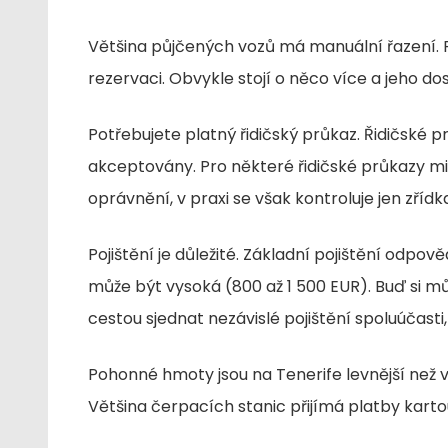
Většina půjčených vozů má manuální řazení. 
rezervaci. Obvykle stojí o něco více a jeho d
Potřebujete platný řidičský průkaz. Řidičské p
akceptovány. Pro některé řidičské průkazy m
oprávnění, v praxi se však kontroluje jen zřídk
Pojištění je důležité. Základní pojištění odpov
může být vysoká (800 až 1 500 EUR). Buď si mů
cestou sjednat nezávislé pojištění spoluúčasti, 
Pohonné hmoty jsou na Tenerife levnější než 
Většina čerpacích stanic přijímá platby karto