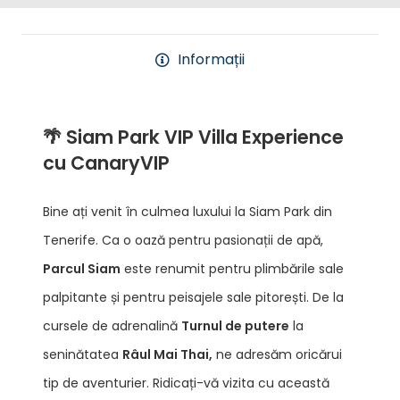
Informații
🌴
Siam Park VIP Villa Experience
cu CanaryVIP
Bine ați venit în culmea luxului la Siam Park din
Tenerife. Ca o oază pentru pasionații de apă,
Parcul Siam
este renumit pentru plimbările sale
palpitante și pentru peisajele sale pitorești. De la
cursele de adrenalină
Turnul de putere
la
seninătatea
Râul Mai Thai,
ne adresăm oricărui
tip de aventurier. Ridicați-vă vizita cu această