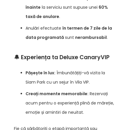
înainte
la serviciu sunt supuse unei
60%
taxă de anulare
.
Anulări efectuate
în termen de 7 zile de la
data programată
sunt
nerambursabil
.
🔔 Experiența ta Deluxe CanaryVIP
Pășește în lux:
Îmbunătățiți-vă vizita la
Siam Park cu un sejur în Vila VIP.
Creați momente memorabile:
Rezervați
acum pentru o experiență plină de măreție,
emoție și amintiri de neuitat.
Fie că sărbătoriți o etapă importantă sau