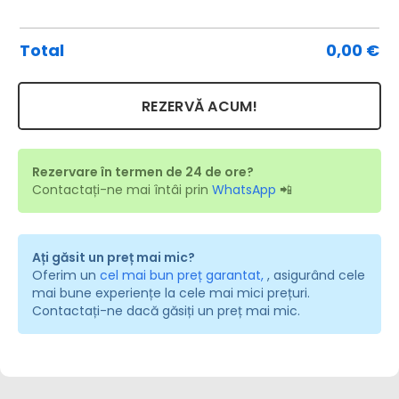
Vil
Total
0,00
€
ca
REZERVĂ ACUM!
Rezervare în termen de 24 de ore?
Contactați-ne mai întâi prin
WhatsApp
📲
Ați găsit un preț mai mic?
Oferim un
cel mai bun preț garantat,
, asigurând cele
mai bune experiențe la cele mai mici prețuri.
Contactați-ne dacă găsiți un preț mai mic.