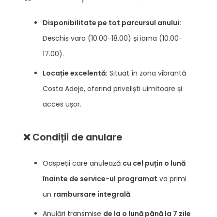
Disponibilitate pe tot parcursul anului:
Deschis vara (10.00-18.00) și iarna (10.00-
17.00).
Locație excelentă:
Situat în zona vibrantă
Costa Adeje, oferind priveliști uimitoare și
acces ușor.
❌ Condiții de anulare
Oaspeții care anulează
cu cel puțin o lună
înainte de service-ul programat
va primi
un
rambursare integrală
.
Anulări transmise
de la o lună până la 7 zile