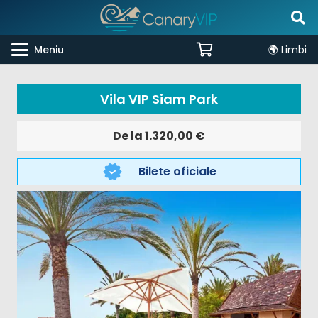
Meniu
🌍 Limbi
Vila VIP Siam Park
De la
1.320,00
€
Bilete oficiale