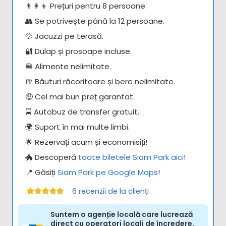
👨‍👩‍👦 Prețuri pentru 8 persoane.
👥 Se potrivește până la 12 persoane.
💦 Jacuzzi pe terasă.
🔐 Dulap și prosoape incluse.
🍔 Alimente nelimitate.
🍺 Băuturi răcoritoare și bere nelimitate.
🤑 Cel mai bun preț garantat.
🚍 Autobuz de transfer gratuit.
🌍 Suport în mai multe limbi.
🌟 Rezervați acum și economisiți!
🐲 Descoperă
toate biletele Siam Park aici
!
📍 Găsiți
Siam Park pe Google Maps
!
6
recenzii de la clienți
Evaluat la
5.00
din 5
Suntem o agenție locală care lucrează
direct cu operatori locali de încredere.