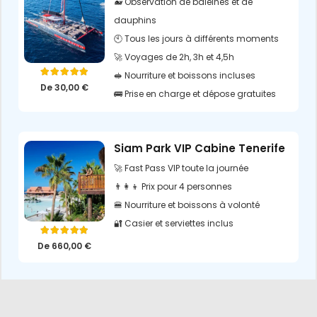
🐋 Observation de baleines et de
dauphins
🕙 Tous les jours à différents moments
🚀 Voyages de 2h, 3h et 4,5h
🥪 Nourriture et boissons incluses
Note
5.00
sur 5
De
30,00
€
🚌 Prise en charge et dépose gratuites
Siam Park VIP Cabine Tenerife
🚀 Fast Pass VIP toute la journée
👨‍👩‍👦 Prix pour 4 personnes
🍔 Nourriture et boissons à volonté
🔐 Casier et serviettes inclus
Note
5.00
sur 5
De
660,00
€