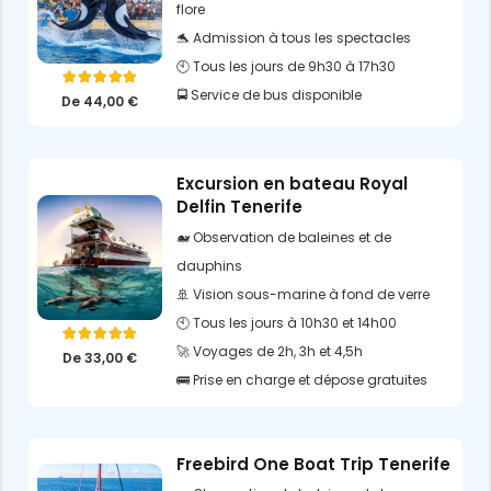
flore
🐬 Admission à tous les spectacles
🕙 Tous les jours de 9h30 à 17h30
Note
5.00
sur 5
🚍 Service de bus disponible
De
44,00
€
Excursion en bateau Royal
Delfin Tenerife
🐋 Observation de baleines et de
dauphins
🚢 Vision sous-marine à fond de verre
🕙 Tous les jours à 10h30 et 14h00
Note
5.00
sur 5
🚀 Voyages de 2h, 3h et 4,5h
De
33,00
€
🚌 Prise en charge et dépose gratuites
Freebird One Boat Trip Tenerife